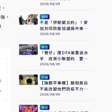
美尚未證實遭擊落
2026/08/09
度，
偏強，
國際
不是「伊斯蘭北約」！麥
8
加共同防衛協議揭中東新
變化 台灣該看懂「多層
2026/08/09
次安全」
綜合
「費仔」遭DFA後重返水
手 改簽小聯盟約 要從
3A拚回大聯盟
2026/08/09
評論
【陳朝平專欄】顛倒黑白
不能改變他們防疫不力的
黑歷史！
2026/08/09
綜合