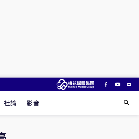
社論
影音
高