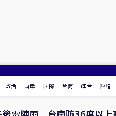
政治
兩岸
國際
台商
綜合
評論
後雷陣雨 台南防36度以上