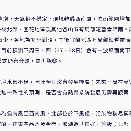
氣略增，天氣稍不穩定，環境轉偏西南風，降雨範圍增
午後北部、宜花地區及其他各山區有局部短暫雷陣雨。
水氣少，各地為多雲到晴，午後宜蘭地區有局部短暫雷
目前預測下周三、四（27、28日）會有一波鋒面南
模式仍有分歧，需再觀察。
環境水氣不足，因此預測沒有發展機會；未來一周在菲
並無一致性的預測，是否會有熱帶系統發展仍需再觀察
場為偏南風至西南風，北部位於下風處，污染物稍易累
宜蘭、花東空品區及金門、澎湖為「良好」等級；北部