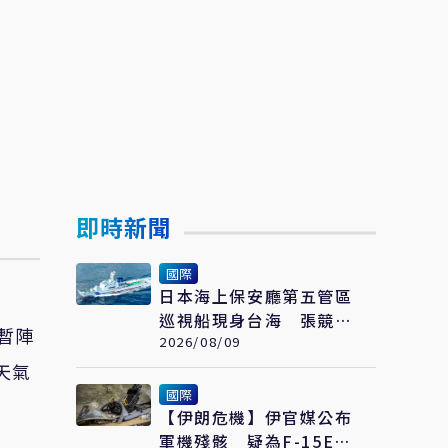
即時新聞
國際
日本海上保安廳第五管區
巡視船現身台海 張競示
暫陣
警：避颱風也要關注航行
2026/08/09
動向
天氣
國際
【伊朗危機】伊官媒公布
軍機殘骸 疑為F-15E