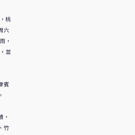
加，桃
周六
陣雨，
下，並
律賓
。
積，
、竹