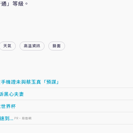
普通」等級。
天氣
高溫資訊
鋒面
交手機證未與蔡玉真「預謀」
訴黑心夫妻
戰世界杯
...
PR・易借網