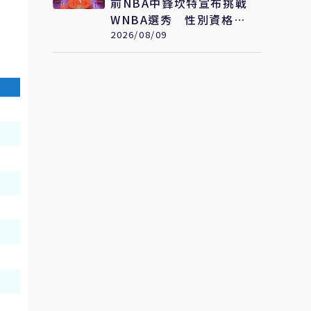
前NBA中鋒坎特宣布挑戰
WNBA選秀 性別資格引
爆爭議
2026/08/09