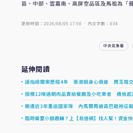
苗、中部、雲嘉南、高屏空品區及馬祖為「
更新時間：2026/08/05 17:50
內文字數：634
中央氣象署
延伸閱讀
誣指緋聞案歷經4年 張淑娟身心俱疲 周玉蔻
囤積12噸過期肉品賣給餐廳及小吃業者 橋檢起
睽違近3年重返國家隊 內馬爾再披森巴戰袍征
臨時需要小額週轉？上【易借網】找人幫！資金快速到