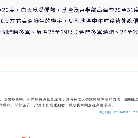
26度，白天感受偏熱，基隆及東半部高溫約29至31
部36度左右高溫發生的機率，局部地區中午前後紫外線
晴時多雲、氣溫25至29度；金門多雲時晴、24至2