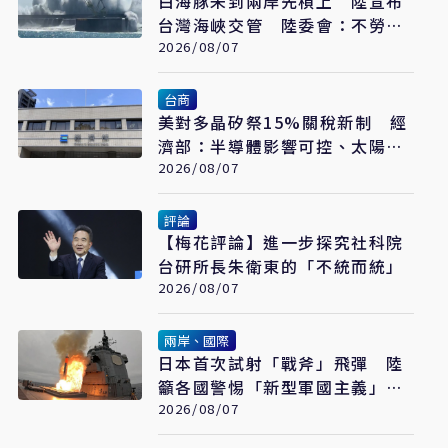
白海豚未到兩岸先槓上 陸宣布
台灣海峽交管 陸委會：不勞費
心
2026/08/07
台商
美對多晶矽祭15%關稅新制 經
濟部：半導體影響可控、太陽能
產業衝擊有限
2026/08/07
評論
【梅花評論】進一步探究社科院
台研所長朱衛東的「不統而統」
2026/08/07
兩岸、國際
日本首次試射「戰斧」飛彈 陸
籲各國警惕「新型軍國主義」發
展
2026/08/07