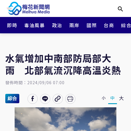
即時
毒油風暴
政治
兩岸
國際
台商
綜
水氣增加中南部防局部大
雨 北部氣流沉降高溫炎熱
發佈時間：2024/09/06 07:00
大
中
小
綜合