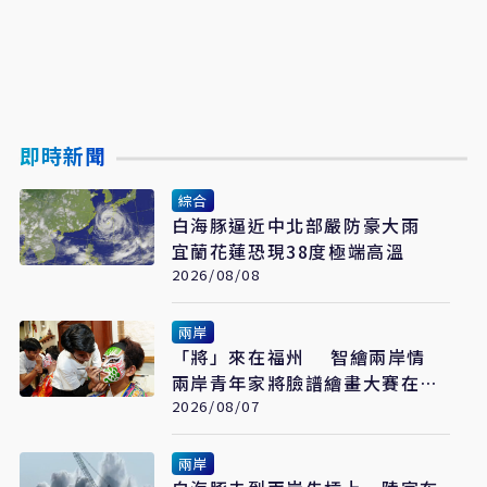
即時新聞
綜合
白海豚逼近中北部嚴防豪大雨
宜蘭花蓮恐現38度極端高溫
2026/08/08
兩岸
「將」來在福州 智繪兩岸情
兩岸青年家將臉譜繪畫大賽在福
州開幕
2026/08/07
兩岸