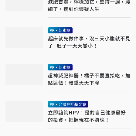
減肥首選，檸檬加它，堅持一週，腰
細了，瘦到你懷疑人生
PR・新素簡
起床就先做件事，沒三天小腹就不見
了! 肚子一天天變小！
PR・新素簡
超神減肥神器！橘子不要直接吃，加
點這個！體重天天下降
PR・台灣癌症基金會
立即諮詢HPV！是對自己健康最好
的投資，把握現在不嫌晚！