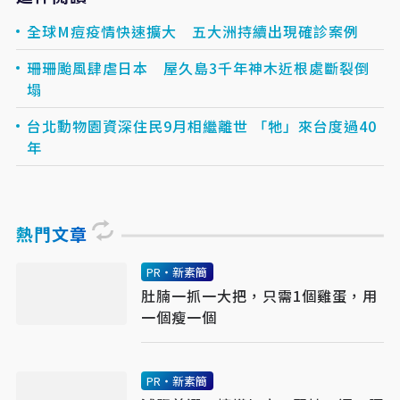
全球M痘疫情快速擴大 五大洲持續出現確診案例
珊珊颱風肆虐日本 屋久島3千年神木近根處斷裂倒
塌
台北動物園資深住民9月相繼離世 「牠」來台度過40
年
熱門文章
PR・新素簡
肚腩一抓一大把，只需1個雞蛋，用
一個瘦一個
PR・新素簡