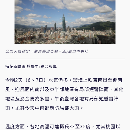
北部天氣穩定，依舊高溫炎熱。圖/取自中央社
梅花新聞網 於慶中/綜合報導
今明2天（6、7日）水氣仍多，環境上吹東南風至偏南
風，迎風面的南部及東半部地區有局部短暫陣雨，其他
地區及澎金馬為多雲，午後臺灣各地有局部短暫雷陣
雨，尤其今天中南部應防局部大雨。
溫度方面，各地高溫可達攝氏33至35度，尤其桃園以