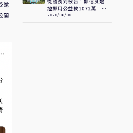
從議長到被告！郭信良遭
受邀
控挪用公益款1072萬 藍
公開
營質疑選前司法介入
2026/08/06