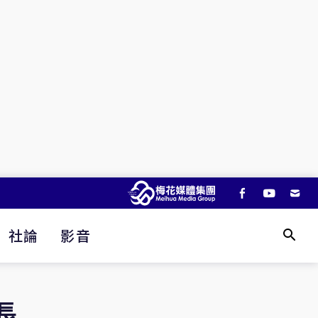
社論
影音
長