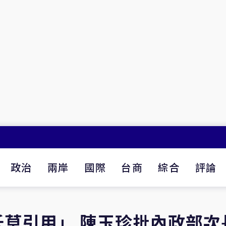
政治
兩岸
國際
台商
綜合
評論
草引用」 陳玉珍批內政部次