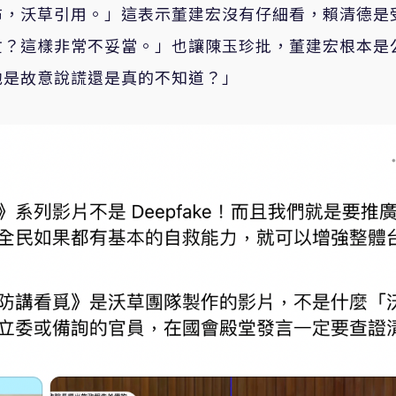
布，沃草引用。」這表示董建宏沒有仔細看，賴清德是
忙？這樣非常不妥當。」也讓陳玉珍批，董建宏根本是
他是故意說謊還是真的不知道？」