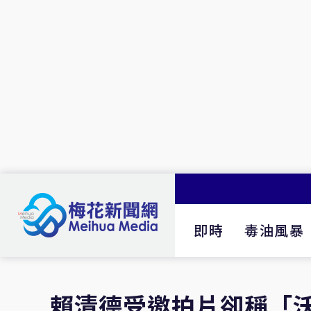
即時
毒油風暴
賴清德受邀拍片卻稱「沃