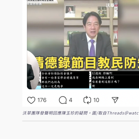
沃草團隊發聲明回應陳玉珍的疑問。圖/取自Threads＠watcho