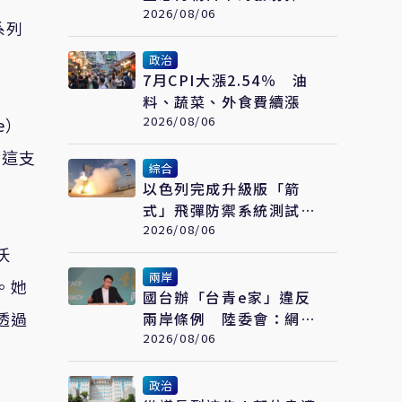
飛彈 東北亞局勢再升溫
2026/08/06
系列
政治
7月CPI大漲2.54％ 油
料、蔬菜、外食費續漲
2026/08/06
e）
發這支
綜合
以色列完成升級版「箭
式」飛彈防禦系統測試
持續強化反導能力
2026/08/06
沃
兩岸
。她
國台辦「台青e家」違反
透過
兩岸條例 陸委會：網站
已被封鎖
2026/08/06
政治