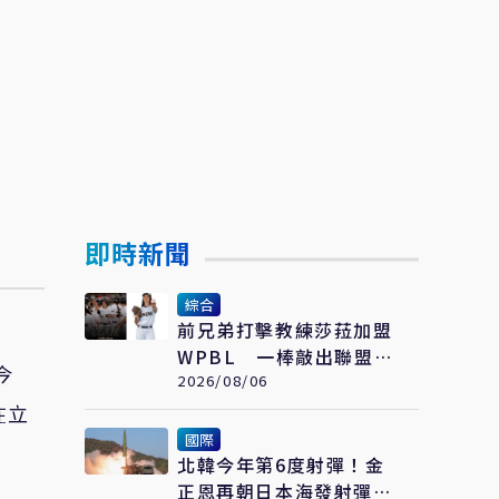
即時新聞
綜合
前兄弟打擊教練莎菈加盟
WPBL 一棒敲出聯盟史
今
上首支滿貫砲
2026/08/06
在立
國際
北韓今年第6度射彈！金
正恩再朝日本海發射彈道