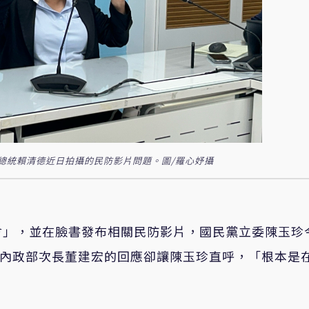
總統賴清德近日拍攝的民防影片問題。圖/羅心妤攝
會」，並在臉書發布相關民防影片，國民黨立委陳玉珍
，內政部次長董建宏的回應卻讓陳玉珍直呼，「根本是