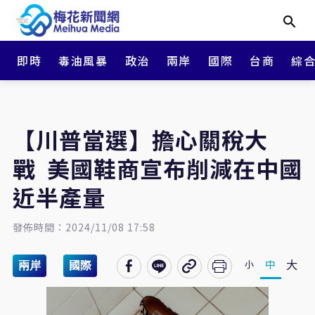
即時
毒油風暴
政治
兩岸
國際
台商
綜
【川普當選】擔心關稅大
戰 美國鞋商宣布削減在中國
近半產量
發佈時間：2024/11/08 17:58
大
中
小
兩岸
國際