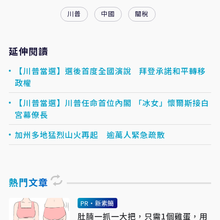
川普
中國
關稅
延伸閱讀
【川普當選】選後首度全國演說 拜登承諾和平轉移
政權
【川普當選】川普任命首位內閣 「冰女」懷爾斯接白
宮幕僚長
加州多地猛烈山火再起 逾萬人緊急疏散
熱門文章
PR・新素簡
肚腩一抓一大把，只需1個雞蛋，用