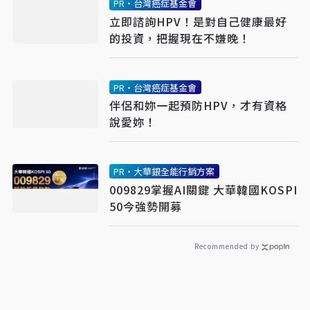
PR・台灣癌症基金會
立即諮詢HPV！是對自己健康最好
的投資，把握現在不嫌晚！
PR・台灣癌症基金會
伴侶和妳一起預防HPV，才有資格
說愛妳！
PR・大華銀全能行銷方案
009829掌握AI關鍵 大華韓國KOSPI
50今強勢開募
Recommended by