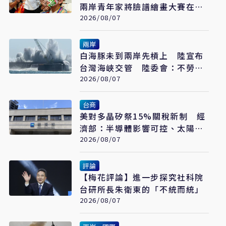
兩岸青年家將臉譜繪畫大賽在福
州開幕
2026/08/07
兩岸
白海豚未到兩岸先槓上 陸宣布
台灣海峽交管 陸委會：不勞費
心
2026/08/07
台商
美對多晶矽祭15%關稅新制 經
濟部：半導體影響可控、太陽能
產業衝擊有限
2026/08/07
評論
【梅花評論】進一步探究社科院
台研所長朱衛東的「不統而統」
2026/08/07