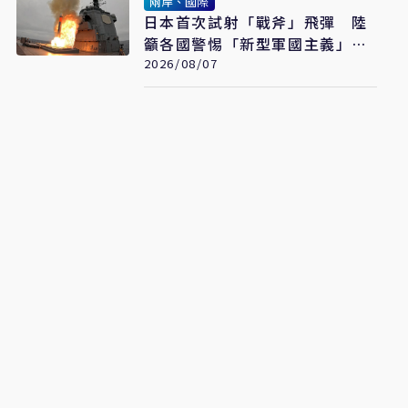
兩岸、國際
日本首次試射「戰斧」飛彈 陸
籲各國警惕「新型軍國主義」發
展
2026/08/07