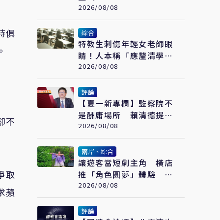
Otto）
2026/08/08
時俱
綜合
特教生刺傷年輕女老師眼
。
睛！人本稱「應釐清學生
情緒壓力源」遭網罵爆
2026/08/08
評論
【夏一新專欄】監察院不
是酬庸場所 賴清德提名
卻不
的監委適任嗎？
2026/08/08
兩岸、綜合
讓遊客當短劇主角 橫店
爭取
推「角色圓夢」體驗 拍
出文旅新商機
2026/08/08
求蘋
評論