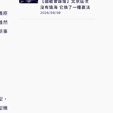
【國戰會論壇】北京這次
沒有填海 它換了一種贏法
義原
2026/08/08
雖然
新事
型，
型機