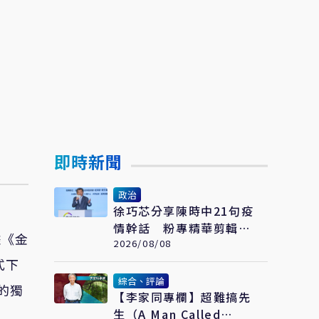
即時新聞
政治
​徐巧芯分享陳時中21句疫
情幹話 粉專精華剪輯引
據《金
網嘆：當時真的是囂張
2026/08/08
式下
綜合、評論
的獨
【李家同專欄】超難搞先
生（A Man Called