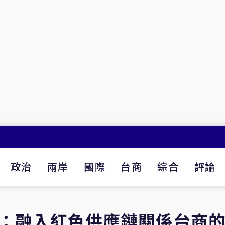
政治
兩岸
國際
台商
綜合
評論
2：融入紅色供應鏈關係台商