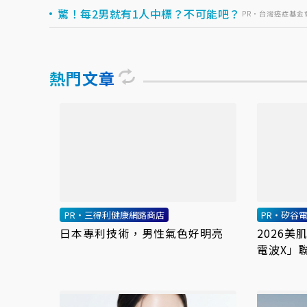
驚！每2男就有1人中標？不可能吧？
PR・台灣癌症基金
熱門文章
PR・三得利健康網路商店
PR・矽谷電
日本專利技術，男性氣色好明亮
2026
電波X」
代