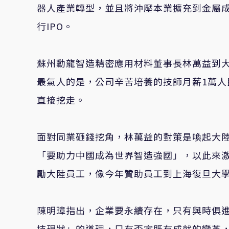
器人產業轉型，並且將沖壓本業擴充到金屬
行IPO。
蘇州勳龍智造精密應用材料董事長林萬益到大
最氣人的是，公司辛苦培養的技師月薪1萬人
直接挖走。
面對同業砸錢挖角，林萬益的對策是喚起大
「要助力中國成為世界智造強國」，以此來
勵大陸員工，像今年贊助員工到上海復旦大學
陳明璋指出，企業要永續存在，只有與時俱
持現狀」的道理，只有否定既有成就的變革