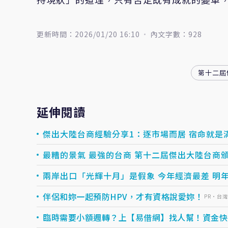
更新時間：2026/01/20 16:10
內文字數：928
第十二屆
延伸閱讀
傑出大陸台商經驗分享1：逐市場而居 宿命就是
最糟的景氣 最強的台商 第十二屆傑出大陸台商
兩岸出口「光輝十月」是假象 今年經濟最差 明
伴侶和妳一起預防HPV，才有資格說愛妳！
PR・台
臨時需要小額週轉？上【易借網】找人幫！資金快速到