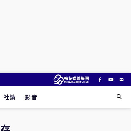
社論
影音
的存