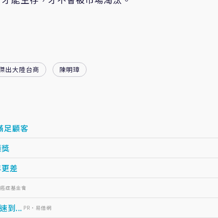
傑出大陸台商
陳明璋
滿足顧客
頒獎
年更差
灣癌症基金會
...
PR・易借網