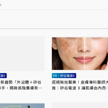
會
波X
PR・矽谷電波X
美肌新趨勢「外泌體＋矽谷
拒絕無效醫美！皮膚專科醫師
聯手，開啟高階養膚新世
推：矽谷電波 X 讓肌膚由內而
更強韌