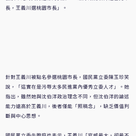
長，王義川選桃園市長」。
針對王義川被點名參選桃園市長，國民黨立委陳玉珍笑
說，「這實在是污辱太多民進黨內優秀立委人才」。她
指出，雖然她與沈伯洋政治理念不同，但沈伯洋的論述
能力遠高於王義川，後者僅能「照稿念」，缺乏價值判
斷與中心思想。
國民黨立委牛煦庭也表示，王義川「官威最大，卻最不