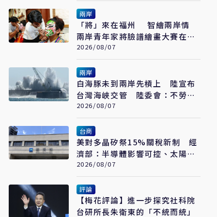
兩岸
「將」來在福州 智繪兩岸情
兩岸青年家將臉譜繪畫大賽在福
州開幕
2026/08/07
兩岸
白海豚未到兩岸先槓上 陸宣布
台灣海峽交管 陸委會：不勞費
心
2026/08/07
台商
美對多晶矽祭15%關稅新制 經
濟部：半導體影響可控、太陽能
產業衝擊有限
2026/08/07
評論
【梅花評論】進一步探究社科院
台研所長朱衛東的「不統而統」