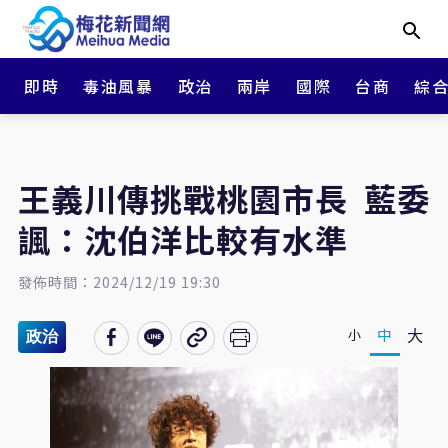
即時
毒油風暴
政治
兩岸
國際
台商
綜
王義川傳挑戰桃園市長 藍委
諷：沈伯洋比較有水準
發佈時間：2024/12/19 19:30
大
中
小
政治