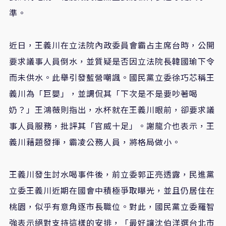
準。
近日，王義川在立法院內政委員會霸占主席台時，公開
要求議事人員倒水，並質疑是否因立法院長韓國瑜下令
而未供水。此舉引發藍營嘲諷。國民黨立委徐巧芯稱王
義川為「巨嬰」，並調侃其「下次是不是要吵著喝
奶？」王鴻薇則指出，水杯就在王義川眼前，卻要求議
事人員服務，批評其「官威十足」。謝龍介也表示，王
義川藉題發揮，霸凌公務人員，將格局做小。
王義川發生討水喝事件後，前立委郭正亮透露，民進黨
立委王義川近期在國會中積極爭取曝光，並且仍居住在
桃園，似乎有意角逐市長職位。對此，國民黨立委羅智
強表示絕對支持這樣的安排，「最好讓沈伯洋選台北市