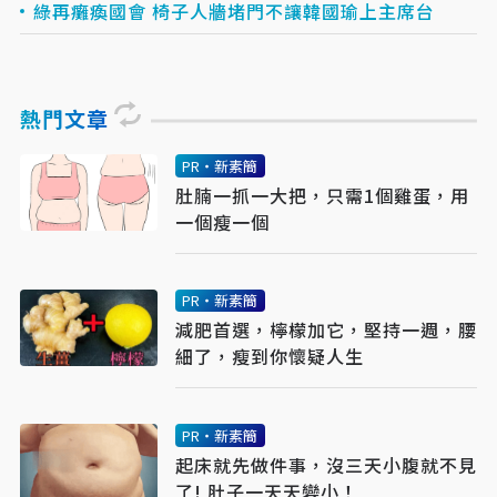
綠再癱瘓國會 椅子人牆堵門不讓韓國瑜上主席台
熱門文章
PR・新素簡
肚腩一抓一大把，只需1個雞蛋，用
一個瘦一個
PR・新素簡
減肥首選，檸檬加它，堅持一週，腰
細了，瘦到你懷疑人生
PR・新素簡
起床就先做件事，沒三天小腹就不見
了! 肚子一天天變小！