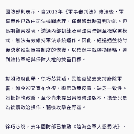
國防部則表示，自
2013
年《軍事審判法》修法後，軍
事案件已改由司法機關處理，僅保留戰時審判功能。但
長期觀察發現，透過內部訓練及軍法官借調至檢察署模
式，無法有效維持軍法系統運作。因此，經過通盤檢討
後決定推動軍審制度的恢復，以確保平戰轉換順暢，達
到維持軍紀與保障人權的雙重目標。
對賴政府此舉，徐巧芯質疑，民進黨過去支持廢除軍
審，如今卻又宣布恢復，顯示政策反覆，缺乏一致性。
她批評執政黨，至今尚未提出具體修法版本，擔憂只是
為後續政治操作，藉機攻擊在野黨。
徐巧芯說，去年國防部已推動《陸海空軍人懲罰法》、