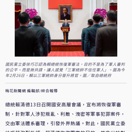
國民黨立委徐巧芯認為賴總統恢復軍審法，目的不是為了軍人審判
的公平。而是揪共諜，讓人感覺「三軍統帥不信任軍人」。圖為今
年2月26日，賴以三軍統帥身分晉升將官。圖／取自總統府
梅花新聞網 編輯部/綜合報導
總統賴清德
13
日召開國安高層會議，宣布將恢復軍審
制，針對軍人涉犯叛亂、利敵、洩密等軍事犯罪案件，
交由軍法體系審理，引發外界熱議。對此，國民黨立委