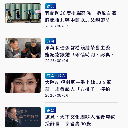
綜合
宜蘭防38度極端高溫 颱風白海
豚延後北轉中部以北父親節防豪
大雨
2026/08/07
政治
蕭萬長任張啓楷競總榮譽主委
贈紀念錶勉「珍惜時間、認真打
拚」
2026/08/06
兩岸、綜合
大陸AI短劇第一季上線12.8萬
部 虛擬藝人「方桃子」接拍美
瞳廣告
2026/08/06
綜合
遠見．天下文化創辦人高希均教
授辭世 享耆壽90歲