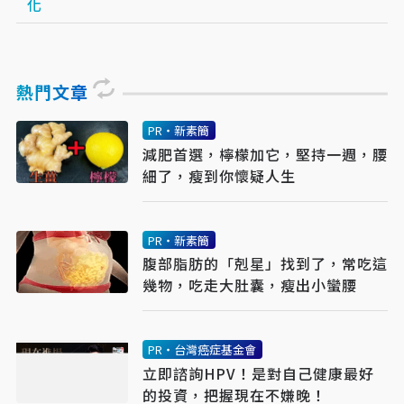
化
熱門文章
PR・新素簡
減肥首選，檸檬加它，堅持一週，腰
細了，瘦到你懷疑人生
PR・新素簡
腹部脂肪的「剋星」找到了，常吃這
幾物，吃走大肚囊，瘦出小蠻腰
PR・台灣癌症基金會
立即諮詢HPV！是對自己健康最好
的投資，把握現在不嫌晚！