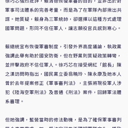
徐巧芯強烈批評，賴清德恢復軍審的目的，並非出於對
軍事司法體系的完善考量，而是為了在軍隊內部揪出共
諜。她質疑，賴身為三軍統帥，卻選擇以這種方式處理
國軍問題，形同不信任軍人，讓志願役官兵感到寒心。
賴總統宣布恢復軍審制度，引發外界高度議論，執政黨
強調此舉有助於國安防衛，但在野黨則質疑政策轉彎，
並抨擊政府不信任軍人。徐巧芯
在接受網紅「館長」陳
之漢訪問時
指
出，國民黨立委翁曉玲、陳永康及她本人
曾於去年提案修正《軍事審判法》，主張將現役軍人涉
犯《陸海空軍刑法》及普通《刑法》案件，回歸軍法體
系審理。
但她強調，藍營當時的修法動機，是為了確保軍事審判