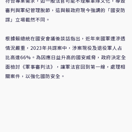
符合專業需求，如一般法官可能不理解軍隊文化，導致
審判與軍紀管理脫節，這與賴政府現今強調的「國安防
諜」立場截然不同。
根據賴總統在國安會議後談話指出，近年來國軍遭滲透
情況嚴重，
2023
年共諜案中，涉案現役及退役軍人占
比高達
66%
。為因應日益升高的國安威脅，政府決定全
面檢討《軍事審判法》，讓軍法官回到第一線，處理相
關案件，以強化國防安全。