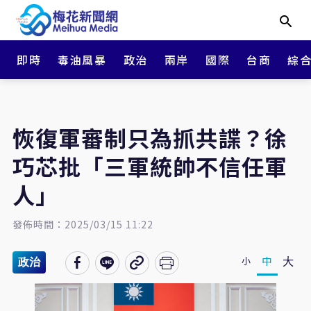
即時
毒油風暴
政治
兩岸
國際
台商
綜
恢復軍審制只為抓共諜？徐
巧芯批「三軍統帥不信任軍
人」
發佈時間：2025/03/15 11:22
大
中
小
政治