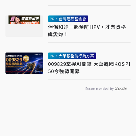
PR・台灣癌症基金會
伴侶和妳一起預防HPV，才有資格
說愛妳！
PR・大華銀全能行銷方案
009829掌握AI關鍵 大華韓國KOSPI
50今強勢開募
Recommended by