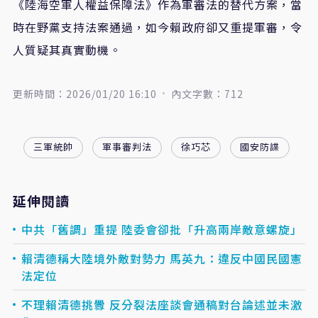
《陸海空軍人權益保障法》作為軍審法的替代方案，當
時在野黨支持法案通過，如今賴政府卻又重提軍審，令
人質疑其真實動機。
更新時間：2026/01/20 16:10
內文字數：712
三軍統帥
軍事審判法
徐巧芯
國安防諜
延伸閱讀
中共「舊調」重提 陸委會卻批「升高兩岸敵意螺旋」
賴清德稱大陸境外敵對勢力 馬英九：違反中國民國憲
法定位
不理賴清德挑釁 反分裂法座談會通稿對台論述並未激