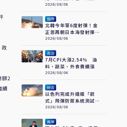
風險高
2026/08/06
評
國際
北韓今年第6度射彈！金
正恩再朝日本海發射彈道
飛彈 東北亞局勢再升溫
2026/08/06
）政
政治
7月CPI大漲2.54％ 油
料、蔬菜、外食費續漲
2026/08/06
總額2
繼續
綜合
以色列完成升級版「箭
。
式」飛彈防禦系統測試
持續強化反導能力
2026/08/06
兩岸