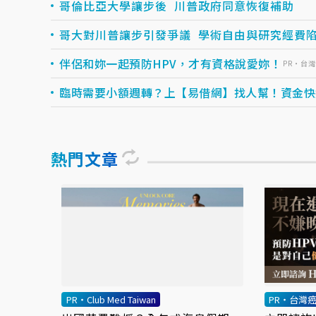
哥倫比亞大學讓步後 川普政府同意恢復補助
哥大對川普讓步引發爭議 學術自由與研究經費
伴侶和妳一起預防HPV，才有資格說愛妳！
PR・台
臨時需要小額週轉？上【易借網】找人幫！資金快速到
熱門文章
PR・Club Med Taiwan
PR・台灣