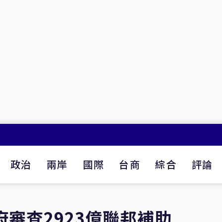
政治
兩岸
國際
台商
綜合
評論
府審查2923億聯邦補助