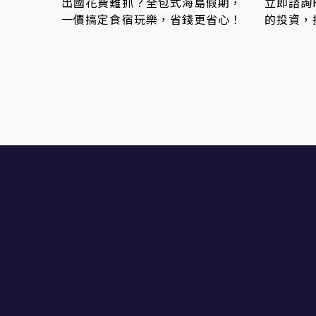
出國花費難抓？全包式海島假期，
立即諮詢
一價搞定食宿玩樂，省錢更省心！
的投資，