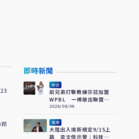
即時新聞
綜合
23
前兄弟打擊教練莎菈加盟
WPBL 一棒敲出聯盟史
上首支滿貫砲
2026/08/06
兩岸
聯邦
大陸出入境新規定9/15上
路 梁文傑示警：科技業