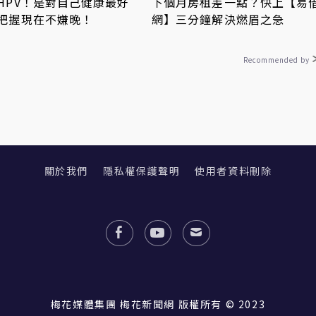
HPV！是對自己健康最好
下個月房租差一點？快上【易
把握現在不嫌晚！
網】三分鐘解決燃眉之急
Recommended by
關於我們
隱私權保護聲明
使用者資料刪除
梅花媒體集團 梅花新聞網 版權所有 © 2023