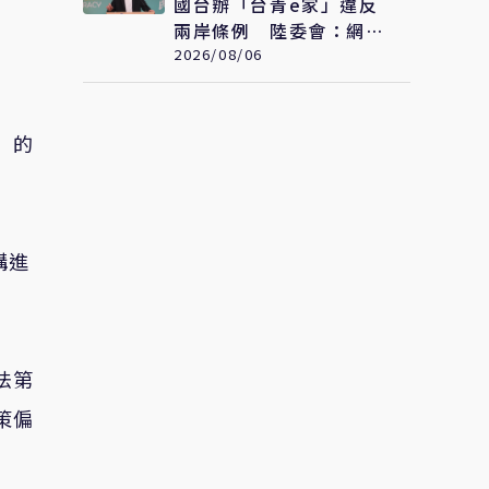
國台辦「台青e家」違反
兩岸條例 陸委會：網站
已被封鎖
2026/08/06
」的
構進
法第
策偏