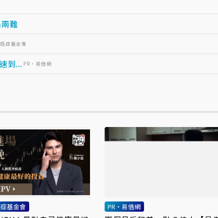
陷兩難
灣癌症基金會
...
PR・易借網
癌症基金會
PR・易借網