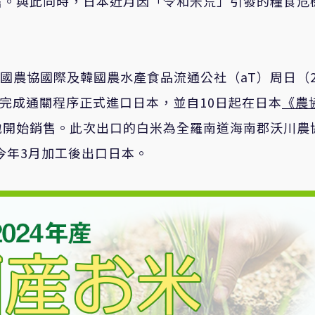
售。與此同時，日本近月因「令和米荒」引發的糧食危
。
，韓國農協國際及韓國農水產食品流通公社（aT）周日（2
日完成通關程序正式進口日本，並自10日起在日本
《農
地開始銷售。此次出口的白米為全羅南道海南郡沃川農
今年3月加工後出口日本。