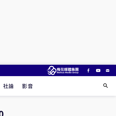
社論
影音
0