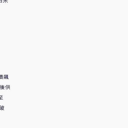
白米
價飆
情後供
至
破