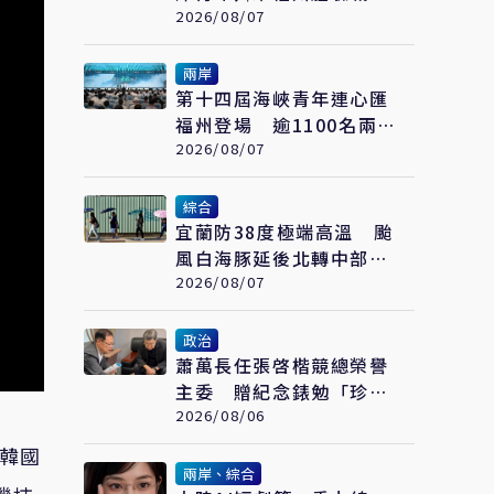
文化
2026/08/07
兩岸
第十四屆海峽青年連心匯
福州登場 逾1100名兩岸
青年參與交流
2026/08/07
綜合
宜蘭防38度極端高溫 颱
風白海豚延後北轉中部以
北父親節防豪大雨
2026/08/07
政治
蕭萬長任張啓楷競總榮譽
主委 贈紀念錶勉「珍惜
時間、認真打拚」
2026/08/06
來韓國
兩岸、綜合