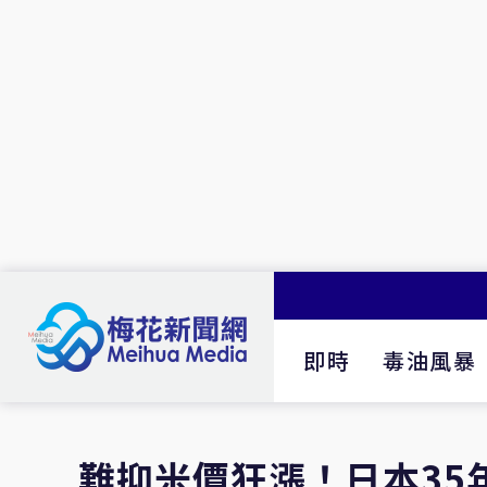
即時
毒油風暴
難抑米價狂漲！日本35