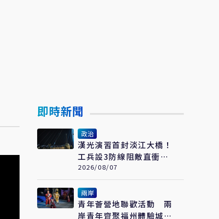
即時新聞
政治
漢光演習首封淡江大橋！
工兵設3防線阻敵直衝中
樞
2026/08/07
兩岸
青年薈營地聯歡活動 兩
岸青年齊聚福州體驗城市