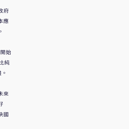
政府
本應
。
）開始
比純
盡。
未來
好
決國