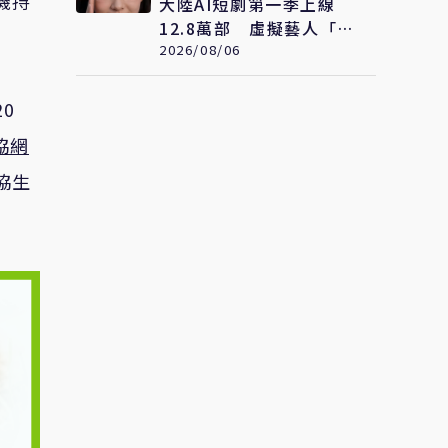
機持
大陸AI短劇第一季上線
12.8萬部 虛擬藝人「方
桃子」接拍美瞳廣告
2026/08/06
0
協網
協生