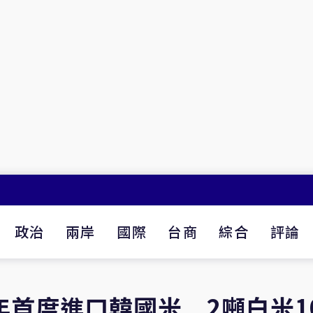
政治
兩岸
國際
台商
綜合
評論
年首度進口韓國米 2噸白米1