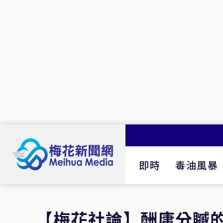
即時
毒油風暴
【梅花社論】酬庸分贓