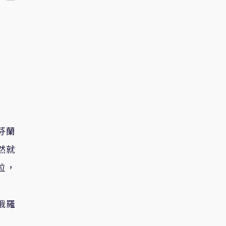
芬蘭
然就
位，
俄羅