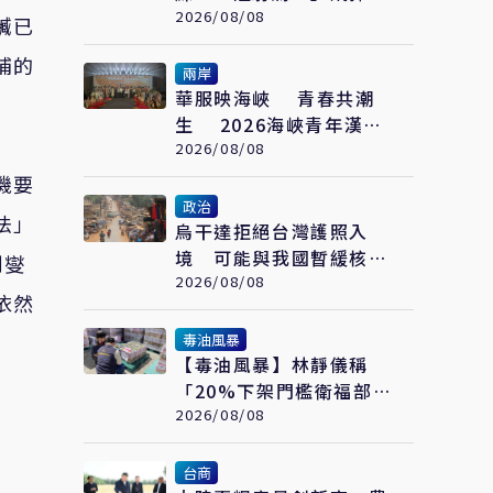
護桃園機場安全
2026/08/08
贓已
補的
兩岸
華服映海峽 青春共潮
生 2026海峽青年漢服
文化交流薈在福州舉辦
2026/08/08
機要
政治
法」
烏干達拒絕台灣護照入
境 可能與我國暫緩核發
釗燮
簽證有關
2026/08/08
依然
毒油風暴
【毒油風暴】林靜儀稱
「20%下架門檻衛福部負
責」 蔣萬安：政院沒人
2026/08/08
要負責？
台商