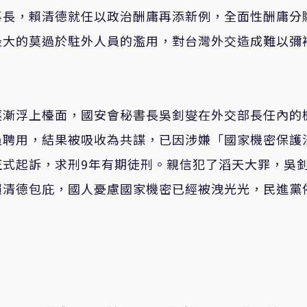
事長，賴清德就任以政治酬庸再添新例，全面性酬庸分
最大的莫過於駐外人員的濫用，對台灣外交造成難以彌
逐漸浮上檯面，國安會秘書長吳釗燮在外交部長任內的
員聘用，結果被吸收為共諜，已因涉嫌「國家機密保護
正式起訴，求刑9年有期徒刑。親信犯了滔天大罪，吳
賴清德包庇，國人憂慮國家機密已經被洩光光，民進黨