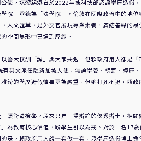
公使，媒體踢爆曾於2022年被科技部認證學歷造假
康學院」登錄為「法學院」。倫敦在國際政治中的地位
一，人文匯萃，是外交官展現專業素養，廣結善緣的最
灑的空間無形中已遭到壓縮。
，以警大校訓「誠」與大家共勉，但賴政府用人卻是「
總統蔡英文派任駐新加坡大使，無論學養、視野、經歷、
江雅綺的學歷造假情事更為嚴重，但她打死不退，賴政
士
」頭銜遭檢舉，原來只是一場辯論的優秀辯士，相關
」為教育核心價值，盼學生引以為戒。對於一名17歲
刺的是，賴政府用人說一套做一套，派學歷造假博士擔