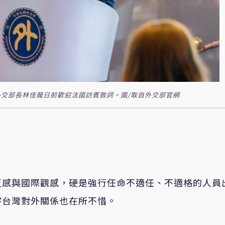
交部長林佳龍日前歡迎法國訪賓致詞。圖/取自外交部官網
反感與國際觀感，硬是強行任命不適任、不適格的人員
害台灣對外關係也在所不惜。