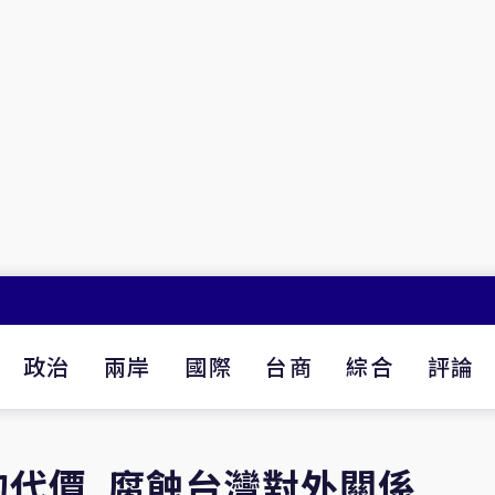
政治
兩岸
國際
台商
綜合
評論
的代價 腐蝕台灣對外關係