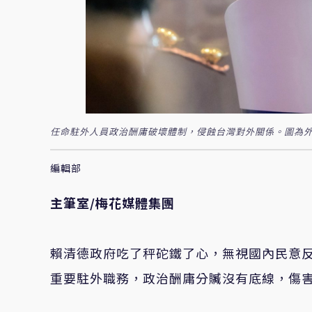
任命駐外人員政治酬庸破壞體制，侵蝕台灣對外關係。圖為外
編輯部
主筆室/
梅花媒體集團
賴清德政府吃了秤砣鐵了心，無視國內民意
重要駐外職務，政治酬庸分贓沒有底線，傷