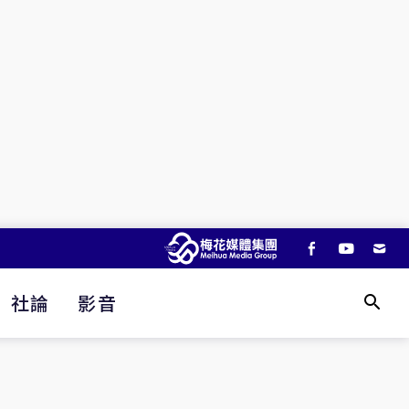
社論
影音