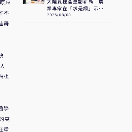
大陸夏糧產量創新高 農
，原來
業專家在「求是網」示
雖不
警：糧食緊張會長期存在
2026/08/08
佳舞
缺
人
府也
醫學
的高
任重