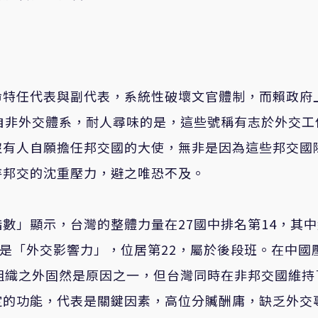
命特任代表與副代表，系統性破壞文官體制，而賴政府
自非外交體系，耐人尋味的是，這些號稱有志於外交工
沒有人自願擔任邦交國的大使，無非是因為這些邦交國
持邦交的沈重壓力，避之唯恐不及。
數」顯示，台灣的整體力量在27國中排名第14，其
就是「外交影響力」，位居第22，屬於後段班。在中國
組織之外固然是原因之一，但台灣同時在非邦交國維持
定的功能，代表是關鍵因素，高位分贓酬庸，缺乏外交