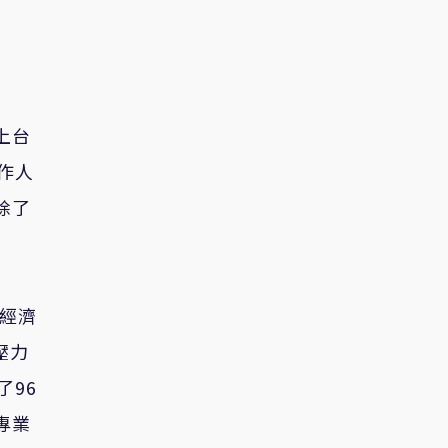
上台
作人
除了
中經濟
壓力
了96
專業