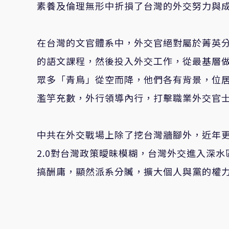
素養及倫理無形中折損了台灣的外交努力與
在台灣的文官體系中，外交官絕對屬於菁英
的語文課程，然後投入外交工作，從最基層
眾多「青鳥」從空而降，他們各有背景，位
濫竽充數，外行領導內行，打擊職業外交官
中共在外交戰場上除了挖台灣牆腳外，近年
2.0對台灣政策曖昧模糊，台灣外交進入深
搞酬庸，顯然派系分贓，擴大個人與黨的權