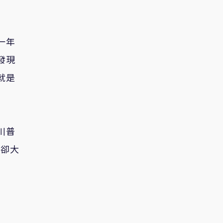
一年
發現
就是
川普
府卻大