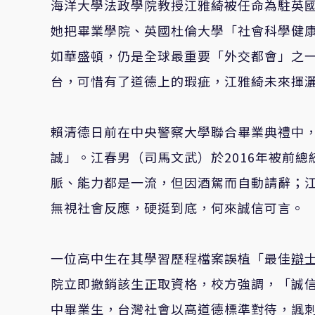
海洋大學法政學院教授江雅綺被任命為駐英國
她把畢業學院、英國杜倫大學「社會科學健
如華盛頓，仍是全球最重要「外交都會」之
台，可惜有了道德上的瑕疵，江雅綺未來揮
賴清德日前在中央警察大學聯合畢業典禮中
誠」。江春男（司馬文武）於2016年被前
脈、能力都是一流，但因酒駕而自動請辭；
無視社會反應，硬挺到底，何來誠信可言。
一位高中生在其學習歷程檔案誤植「最佳
辯
院立即撤銷該生正取資格，校方強調，「誠信
中畢業生，台灣社會以高道德標準對待，諷