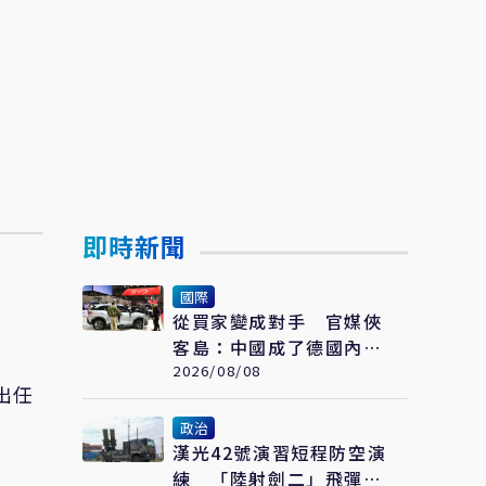
即時新聞
國際
從買家變成對手 官媒俠
客島：中國成了德國內部
矛盾的出氣筒
2026/08/08
出任
政治
漢光42號演習短程防空演
練 「陸射劍二」飛彈守