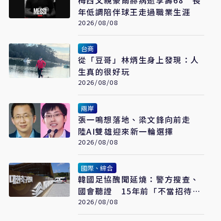
梅西父親豪爾赫病逝享壽68 長
年低調陪伴球王走過職業生涯
2026/08/08
台商
從「豆哥」林炳生身上發現：人
生真的很好玩
2026/08/08
兩岸
張一鳴想落地、梁文鋒向前走
陸AI雙雄迎來新一輪選擇
2026/08/08
國際、綜合
韓國足協醜聞延燒：警方搜查、
國會聽證 15年前「不當招待」
疑雲重見天日
2026/08/08