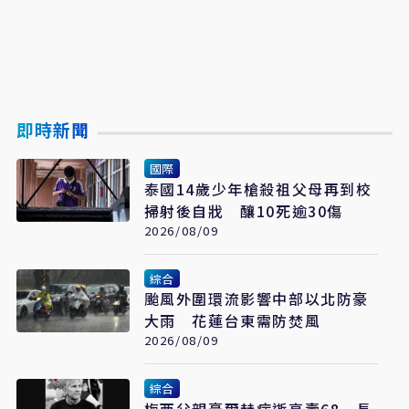
即時新聞
國際
泰國14歲少年槍殺祖父母再到校
掃射後自戕 釀10死逾30傷
2026/08/09
綜合
颱風外圍環流影響中部以北防豪
大雨 花蓮台東需防焚風
2026/08/09
綜合