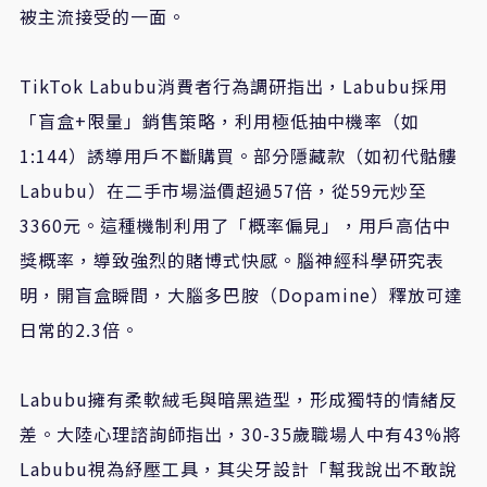
被主流接受的一面。
TikTok Labubu消費者行為調研指出，Labubu採用
「盲盒+限量」銷售策略，利用極低抽中機率（如
1:144）誘導用戶不斷購買。部分隱藏款（如初代骷髏
Labubu）在二手市場溢價超過57倍，從59元炒至
3360元。這種機制利用了「概率偏見」，用戶高估中
獎概率，導致強烈的賭博式快感。腦神經科學研究表
明，開盲盒瞬間，大腦多巴胺（Dopamine）釋放可達
日常的2.3倍。
Labubu擁有柔軟絨毛與暗黑造型，形成獨特的情緒反
差。大陸心理諮詢師指出，30-35歲職場人中有43%將
Labubu視為紓壓工具，其尖牙設計「幫我說出不敢說