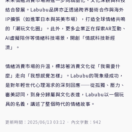
未來情緒消費市場將進一步向精品化、文化深耕與科技
結合發展。Labubu品牌亦正透過跨界藝術合作與海外
IP擴張（如進軍日本與英美市場），打造全球情緒共鳴
的「潮玩文化圈」。此外，更多企業正在探索AR互動、
AI虛擬陪伴等情緒科技場景，開創「情感科技新經
濟」。
情緒消費市場的升溫，標誌著消費文化從「我需要什
麼」走向「我想感覺怎樣」。Labubu的現象級成功，
是對年輕世代心理渴求的深刻回應——從孤獨、壓力、
審美認同，到身分歸屬與文化表達，Labubu以一個玩
具的名義，講述了整個時代的情緒故事。
更新時間：2025/06/13 03:12
內文字數：942