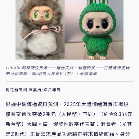
Labubu的標誌性形象——鋸齒尖耳、邪魅微笑——打破傳統潮玩
的可愛美學。圖/取自大房東V（左）、秦楓微博
梅花新聞網 陳素貞/綜合報導
根據中網傳播資料預測，2025年大陸情緒消費市場規
模有望首次突破2兆元（人民幣，下同）（約合8.3兆元
新台幣）大關。這一爆發性數字代表著：消費者（尤其
是Z世代）正從追求產品功能轉向尋求情緒慰藉、身分