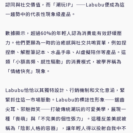
認同與社交價值，而「潮玩IP」——Labubu便成為這
一趨勢中的代表性現象級產品。
數據顯示，超過60%的年輕人認為消費能有效舒緩壓
力。他們更願為一時的治癒感與社交共鳴買單，例如捏
捏樂、解壓筆記本、水晶手串、AI虛擬陪伴等產品。這
類「小額高頻、感性驅動」的消費模式，被學界稱為
「情緒快充」現象。
Labubu恰恰以其獨特設計、行銷機制和文化意涵，緊
緊抓住這一市場脈動。Labubu的標誌性形象——鋸齒
尖耳、邪魅微笑——打破傳統潮玩的可愛美學，展現一
種「喪萌」與「不完美的個性張力」。這種反差美感被
稱為「陰影人格的容器」，讓年輕人得以投射自我中不