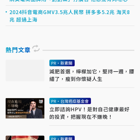
2024抖音電商GMV3.5兆人民幣 拼多多5.2兆 淘天8
兆 超過上海
熱門文章
PR・新素簡
減肥首選，檸檬加它，堅持一週，腰
細了，瘦到你懷疑人生
PR・台灣癌症基金會
立即諮詢HPV！是對自己健康最好
的投資，把握現在不嫌晚！
PR・新素簡