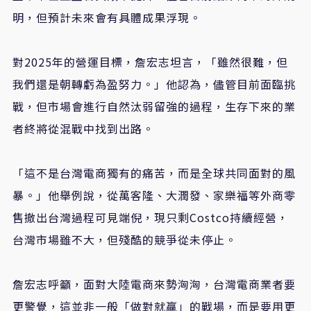
明，但預計未來會有具體成果浮現。
對2025年的營運目標，詹宏志坦言，「雖然很難，但
我們還是朝轉虧為盈努力。」他認為，儘管目前面臨挑
戰，但市場會進行自然汰弱留強的過程，生存下來的業
者終將從混戰中找到出路。
「這不是台灣電商獨有的痛苦，而是全球共同面對的風
暴。」他舉例說，從萬客隆、大潤發、家樂福等外商零
售撤出台灣過程可見端倪，現只剩Costco持續經營，
台灣市場雖不大，但殘酷的競爭從未停止。
詹宏志呼籲，面對大陸電商來勢洶洶，台灣電商業者要
更警覺，這並非一般「做對就贏」的戰場，而是要用更