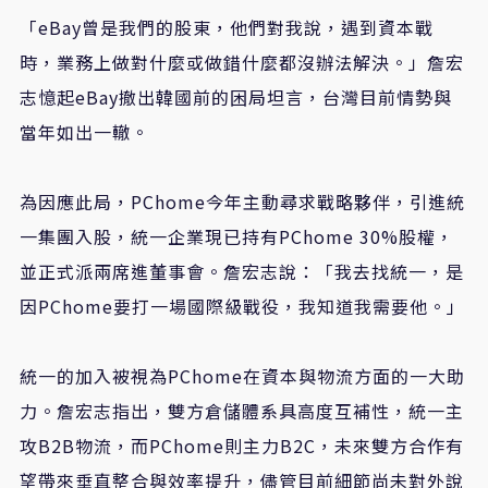
「eBay曾是我們的股東，他們對我說，遇到資本戰
時，業務上做對什麼或做錯什麼都沒辦法解決。」詹宏
志憶起eBay撤出韓國前的困局坦言，台灣目前情勢與
當年如出一轍。
為因應此局，PChome今年主動尋求戰略夥伴，引進統
一集團入股，統一企業現已持有PChome 30%股權，
並正式派兩席進董事會。詹宏志說：「我去找統一，是
因PChome要打一場國際級戰役，我知道我需要他。」
統一的加入被視為PChome在資本與物流方面的一大助
力。詹宏志指出，雙方倉儲體系具高度互補性，統一主
攻B2B物流，而PChome則主力B2C，未來雙方合作有
望帶來垂直整合與效率提升，儘管目前細節尚未對外說