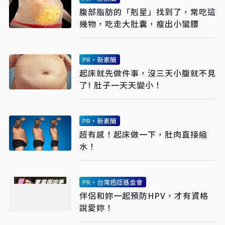
腹部脂肪的「剋星」找到了，常吃這
幾物，吃走大肚囊，瘦出小蠻腰
PR・新素簡
起床就先做件事，沒三天小腹就不見
了! 肚子一天天變小！
PR・新素簡
超有感！起床做一下，肚肉直接縮
水！
PR・台灣癌症基金會
伴侶和妳一起預防HPV，才有資格
說愛妳！