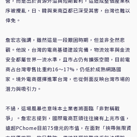
營，而是出於資源外溢與短期套利，這造成整個產業秩
序被攪亂，日、韓與東南亞都已深受其害，台灣也難以
倖免。
詹宏志強調，雖然這是一段艱困時期，但並非全然悲
觀。他說，台灣的電商基礎建設完備，物流效率與金流
安全都屬世界一流水準，且市占仍有擴張空間，目前電
商占台灣零售比重約16～17%，仍低於成熟網路國
家。境外電商選擇進軍台灣，也從側面反映台灣市場的
潛力與吸引力。
不過，這場風暴也意味本土業者將面臨「非對稱戰
爭」。詹宏志提到，國際電商巨頭往往擁有上兆市值，
遠超PChome目前75億元的市值，在面對「挾帶無限資