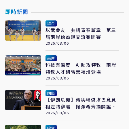
即時新聞
綜合
以武會友 共譜青春篇章 第三
屆兩岸跆拳道交流賽開賽
2026/08/06
兩岸
科技有溫度 AI助攻特教 兩岸
特教人才研習營福州登場
2026/08/06
國際
【伊朗危機】傳與穆傑塔巴意見
相左將辭職 佩澤希齊揚闢謠堅
稱會繼續總統職務
2026/08/06
綜合