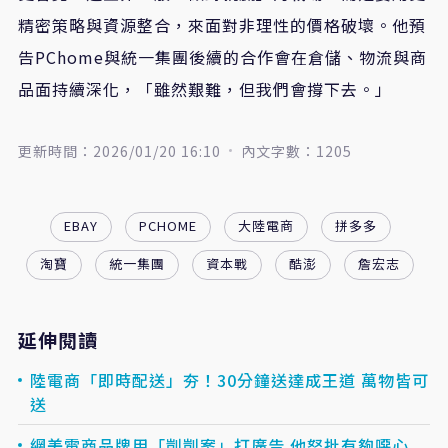
精密策略與資源整合，來面對非理性的價格破壞。他預
告PChome與統一集團後續的合作會在倉儲、物流與商
品面持續深化，「雖然艱難，但我們會撐下去。」
更新時間：2026/01/20 16:10
內文字數：1205
EBAY
PCHOME
大陸電商
拼多多
淘寶
統一集團
資本戰
酷澎
詹宏志
延伸閱讀
陸電商「即時配送」夯！30分鐘送達成王道 萬物皆可
送
網美電商品牌用「剴剴案」打廣告 他怒批有夠噁心