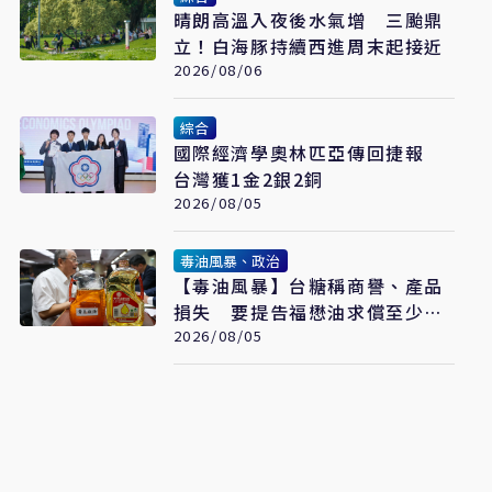
晴朗高溫入夜後水氣增 三颱鼎
立！白海豚持續西進周末起接近
2026/08/06
綜合
國際經濟學奧林匹亞傳回捷報
台灣獲1金2銀2銅
2026/08/05
毒油風暴、政治
【毒油風暴】台糖稱商譽、產品
損失 要提告福懋油求償至少
2.43億元
2026/08/05