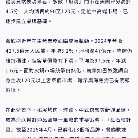
從消費端表現來看，多數「焰請」門市在美團評分高於
4.5分，人均消費約90至120元，定位中高端市場，已
逐步建立品牌基礎。
海底撈近年在主營業務面臨成長瓶頸。2024年營收
427.5億元人民幣，年增3.1%，淨利潤47億元，整體仍
維持穩健，但客單價略有下滑，平均為97.5元，年減
1.6元。面對火鍋市場競爭白熱化，競業如巴奴強調自
身主攻120元以上客單價市場，暗示與海底撈已有明顯
區隔。
在此背景下，拓展烤肉、炸雞、中式快餐等新興品類，
成為海底撈對沖品類單一風險的重要策略。「紅石榴計
畫」截至2025年4月，已孵化13個新品牌，餐廳數達