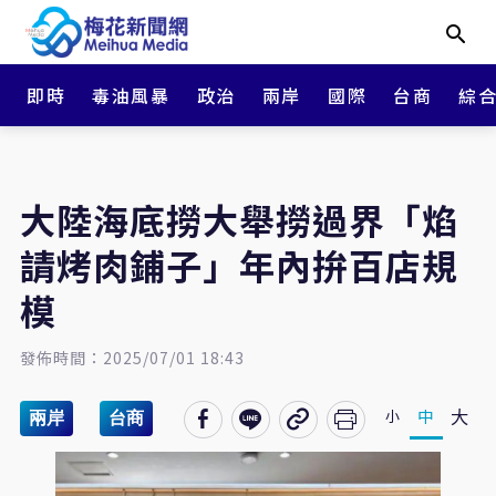
即時
毒油風暴
政治
兩岸
國際
台商
綜
大陸海底撈大舉撈過界「焰
請烤肉鋪子」年內拚百店規
模
發佈時間：2025/07/01 18:43
大
中
小
兩岸
台商