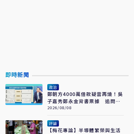
即時新聞
政治
鄭朝方4000萬借款疑雲再燒！吳
子嘉秀鄭永金背書票據 追問
2018選舉資金流向
2026/08/08
評論
【梅花專論】半導體繁榮與生活