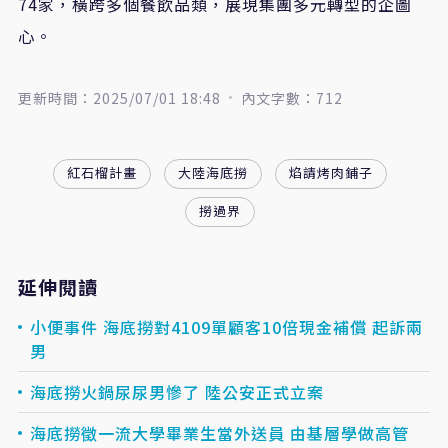
74家，橫跨多個餐飲品類，展現集團多元轉型的企圖
心。
更新時間：2025/07/01 18:48
內文字數：712
紅石榴計畫
大陸海底撈
焰請烤肉鋪子
撈過界
延伸閱讀
小便事件 海底撈對4109單顧客10倍現金補償 起訴兩
男
海底撈火鍋尿尿男慘了 陸公安正式立案
海底撈徵一流大學畢業生當外送員 由基層學做高管