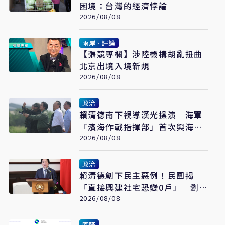
困境：台灣的經濟悖論
2026/08/08
兩岸、評論
【張競專欄】涉陸機構胡亂扭曲
北京出境入境新規
2026/08/08
政治
賴清德南下視導漢光操演 海軍
「濱海作戰指揮部」首次與海巡
聯合操演
2026/08/08
政治
賴清德創下民主惡例！民團揭
「直接興建社宅恐變0戶」 劉
世芳駁：以偏概全
2026/08/08
國際