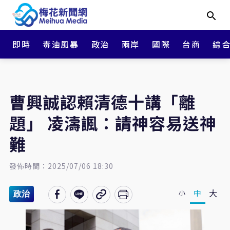
即時
毒油風暴
政治
兩岸
國際
台商
綜
曹興誠認賴清德十講「離
題」 凌濤諷：請神容易送神
難
發佈時間：2025/07/06 18:30
大
中
小
政治