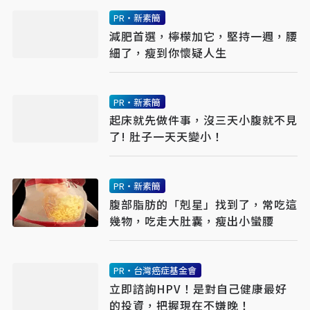
PR・新素簡
減肥首選，檸檬加它，堅持一週，腰
細了，瘦到你懷疑人生
PR・新素簡
起床就先做件事，沒三天小腹就不見
了! 肚子一天天變小！
PR・新素簡
腹部脂肪的「剋星」找到了，常吃這
幾物，吃走大肚囊，瘦出小蠻腰
PR・台灣癌症基金會
立即諮詢HPV！是對自己健康最好
的投資，把握現在不嫌晚！