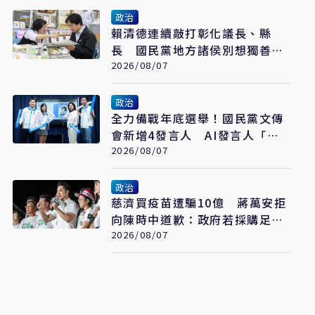
政治
賴清德連續敲打彰化議長、縣
長 國民黨地方諸侯別想獨善其
身
2026/08/07
政治
全力備戰年底選舉！國民黨文傳
會新增4發言人 AI發言人「鄭
小文」亮相
2026/08/07
政治
慈濟買疫苗遭騙10億 蔣萬安拒
向陳時中道歉：政府若採購足夠
疫苗不需民間出力
2026/08/07