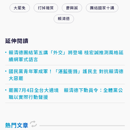
大罷免
打掉雜質
曹興誠
團結國家十講
賴清德
延伸閱讀
賴清德團結第五講「外交」將登場 桂宏誠推測風格延
續網軍式語言
國民黨青年軍成軍！「湛藍衝鋒」護民主 對抗賴清德
大惡罷
罷團7月4日全台大遶境 賴清德下動員令：全體黨公
職以實際行動聲援
熱門文章