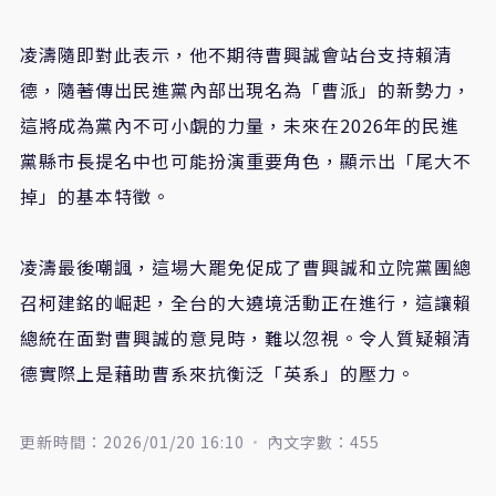
凌濤隨即對此表示，他不期待曹興誠會站台支持賴清
德，隨著傳出民進黨內部出現名為「曹派」的新勢力，
這將成為黨內不可小覷的力量，未來在2026年的民進
黨縣市長提名中也可能扮演重要角色，顯示出「尾大不
掉」的基本特徵。
凌濤最後嘲諷，這場大罷免促成了曹興誠和立院黨團總
召柯建銘的崛起，全台的大遶境活動正在進行，這讓賴
總統在面對曹興誠的意見時，難以忽視。令人質疑賴清
德實際上是藉助曹系來抗衡泛「英系」的壓力。
更新時間：2026/01/20 16:10
內文字數：455