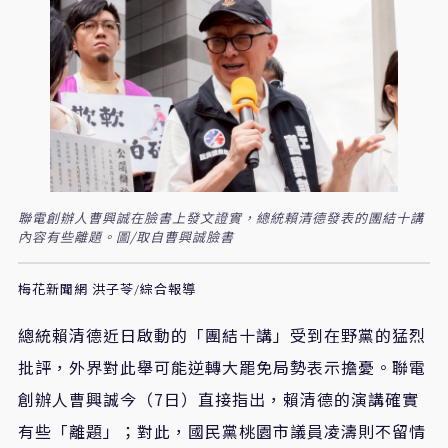
聯電創辦人曹興誠在臉書上發文證實，總統賴清德發表的團結十講
內容有些離題。圖/取自曹興誠臉書
梅花新聞網 洪子苓/綜合報導
總統賴清德近日啟動的「團結十講」受到在野黨的猛烈
批評，外界對此舉可能逆轉大罷免局勢表示擔憂。聯電
創辦人曹興誠今（7日）直接指出，賴清德的演講確實
有些「離題」；對此，國民黨桃園市議員凌濤則不留情