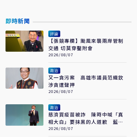
即時新聞
評論
【張競專欄】颱風來襲兩岸管制
交通 切莫穿鑿附會
2026/08/07
政治
又一貪污案 高雄市議員范織欽
涉貪遭聲押
2026/08/07
政治
慈濟買疫苗被詐 陳時中喊「真
相大白」要抹黑的人道歉 藍白
反擊了
2026/08/07