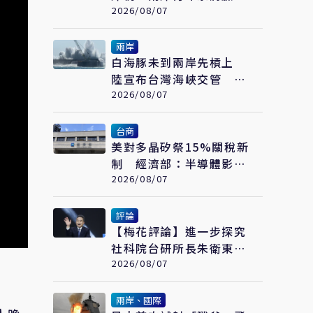
繪畫大賽在福州開幕
2026/08/07
兩岸
白海豚未到兩岸先槓上
陸宣布台灣海峽交管 陸
委會：不勞費心
2026/08/07
台商
美對多晶矽祭15%關稅新
制 經濟部：半導體影響
可控、太陽能產業衝擊有
2026/08/07
限
評論
【梅花評論】進一步探究
社科院台研所長朱衛東的
「不統而統」
2026/08/07
兩岸、國際