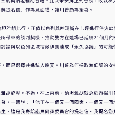
以來第三度與納坦雅胡會晤。此次未安排正式會談，改以私
平獎提名信」作為見面禮，讓川普頗為驚喜。
納坦雅胡此行，正值以色列與哈瑪斯在卡達進行停火談
所帶來的談判契機，推動雙方在這場已延續21個月的
胡討論與以色列區域宿敵伊朗達成「永久協議」的可能
談，而是選擇共進私人晚宴。川普為何採取較低調的安
坦雅胡施壓。不過，在上菜前，納坦雅胡就急於讚揚川
川普，一邊說：「他正在一個又一個國家、一個又一個
先生，這是我寄給諾貝爾獎委員會的提名信。我提名您