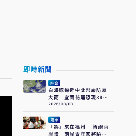
即時新聞
綜合
白海豚逼近中北部嚴防豪
大雨 宜蘭花蓮恐現38度
極端高溫
2026/08/08
兩岸
「將」來在福州 智繪兩
岸情 兩岸青年家將臉譜