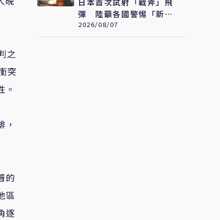
人晚
日本首次試射「戰斧」飛
彈 陸籲各國警惕「新型
軍國主義」發展
2026/08/07
判之
衝突
性。
排，
普的
地區
角逐