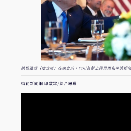
納坦雅胡（站立者）在晚宴前，向川普獻上諾貝爾和平獎提名信。圖/翻攝
梅花新聞網 邱啟霖/綜合報導