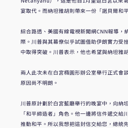
Netanyahu），這是他自1月重返白宮
宴取代。而納坦雅胡則帶來一份「諾貝爾和
綜合路透、美國有線電視新聞網CNN報導，
際。川普與其幕僚似乎試圖借助伊朗實力受挫
中取得突破。川普表示，他也希望與納坦雅
兩人此次未在白宮橢圓形辦公室舉行正式會
原因尚不明朗。
川普原計劃於白宮藍廳舉行的晚宴中，向納
「和平締造者」角色。他一邊將信件遞交給
推動和平。所以我想把這封信交給您，總統