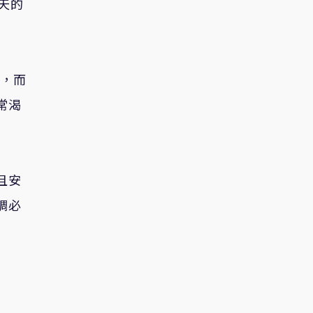
天的
利，而
常渴
且安
調必