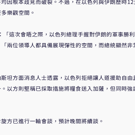
均因根本歧見而破裂。不過，在以色列與伊朗歷時12
更多樂觀空間。
n）說：「這次會晤之際，以色列總理手握對伊朗的軍事勝
，「兩位領導人都具備展現彈性的空間，而總統顯然非
勒斯坦方面消息人士透露，以色列拒絕讓人道援助自由
一。以方則堅稱已採取措施將糧食送入加薩，但同時強
斡旋方已進行一輪會談，預計晚間將續談。