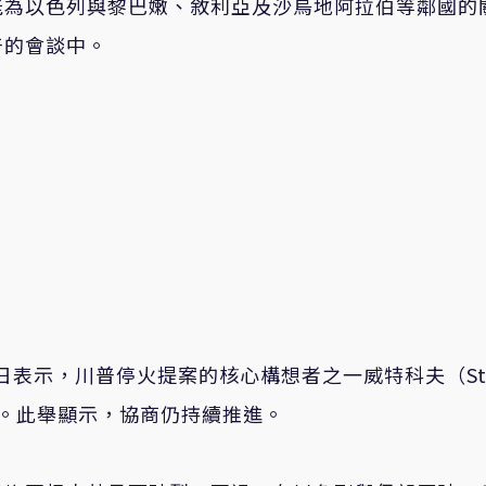
能為以色列與黎巴嫩、敘利亞及沙烏地阿拉伯等鄰國的
普的會談中。
tt）7日表示，川普停火提案的核心構想者之一威特科夫（St
團隊。此舉顯示，協商仍持續推進。