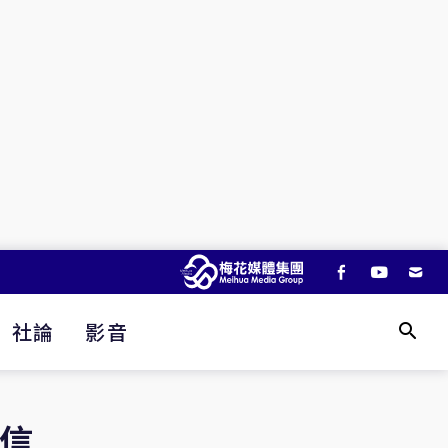
社論
影音
信