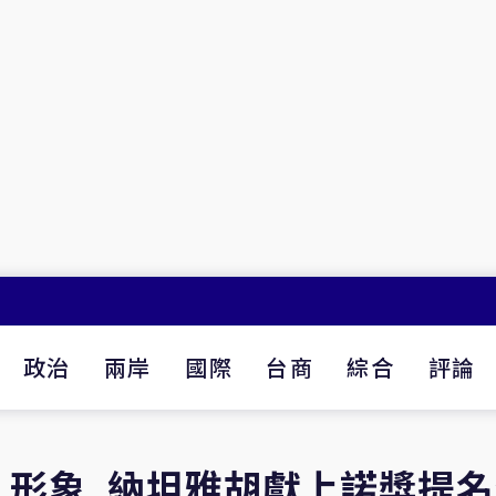
政治
兩岸
國際
台商
綜合
評論
」形象 納坦雅胡獻上諾獎提名