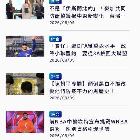
國際
不是「伊斯蘭北約」！麥加共同
防衛協議揭中東新變化 台灣該
看懂「多層次安全」
2026/08/09
綜合
「費仔」遭DFA後重返水手 改
簽小聯盟約 要從3A拚回大聯盟
2026/08/09
評論
【陳朝平專欄】顛倒黑白不能改
變他們防疫不力的黑歷史！
2026/08/09
綜合
前NBA中鋒坎特宣布挑戰WNBA
選秀 性別資格引爆爭議
2026/08/09