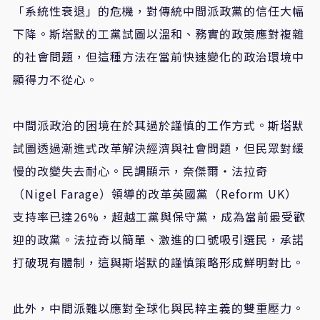
「系統性衰退」的危機，對傳統中間派政黨的信任大幅
下降。斯塔默的工黨試圖以溫和、務實的政策應對複雜
的社會問題，但這種方法在當前快速變化的政治環境中
顯得力不從心。
中間派政治的困境在於其過於謹慎的工作方式。斯塔默
試圖透過漸進式改革解決經濟與社會問題，但民眾對緩
慢的改變失去耐心。民調顯示，奈傑爾・法拉奇
（Nigel Farage）領導的改革英國黨（Reform UK）
支持率已達26%，超越工黨與保守黨，成為當前最受歡
迎的政黨。法拉奇以簡單、激進的口號吸引選民，承諾
打破現有體制，這與斯塔默的謹慎策略形成鮮明對比。
此外，中間派難以應對全球化與民粹主義的雙重壓力。