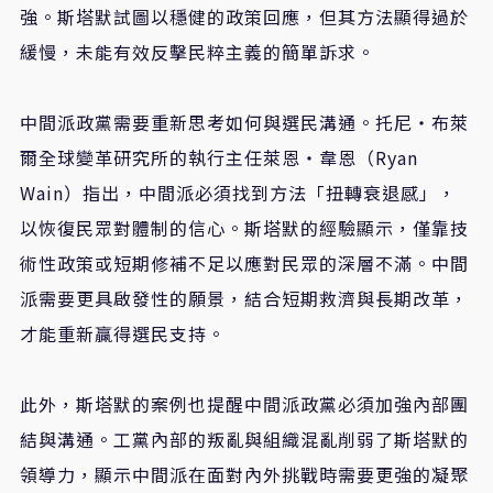
強。斯塔默試圖以穩健的政策回應，但其方法顯得過於
緩慢，未能有效反擊民粹主義的簡單訴求。
中間派政黨需要重新思考如何與選民溝通。托尼・布萊
爾全球變革研究所的執行主任萊恩・韋恩（Ryan
Wain）指出，中間派必須找到方法「扭轉衰退感」，
以恢復民眾對體制的信心。斯塔默的經驗顯示，僅靠技
術性政策或短期修補不足以應對民眾的深層不滿。中間
派需要更具啟發性的願景，結合短期救濟與長期改革，
才能重新贏得選民支持。
此外，斯塔默的案例也提醒中間派政黨必須加強內部團
結與溝通。工黨內部的叛亂與組織混亂削弱了斯塔默的
領導力，顯示中間派在面對內外挑戰時需要更強的凝聚