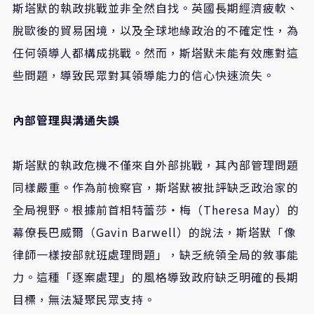
斯塔默的執政挑戰並非全然自找。英國長期經濟疲軟、
脫歐後的貿易困境，以及全球地緣政治的不確定性，為
任何領導人都構成挑戰。然而，斯塔默未能有效應對這
些問題，導致民眾對其領導能力的信心快速流失。
內部管理與溝通失誤
斯塔默的執政危機不僅來自外部挑戰，其內部管理問題
同樣嚴重。作為前檢察官，斯塔默被批評缺乏政治家的
全局視野。根據前首相特蕾莎・梅（Theresa May）的
幕僚長巴威爾（Gavin Barwell）的說法，斯塔默「像
律師一樣按部就班處理問題」，缺乏統領全局的敘事能
力。這種「逐案處理」的風格導致政府缺乏明確的長期
目標，無法凝聚民眾支持。