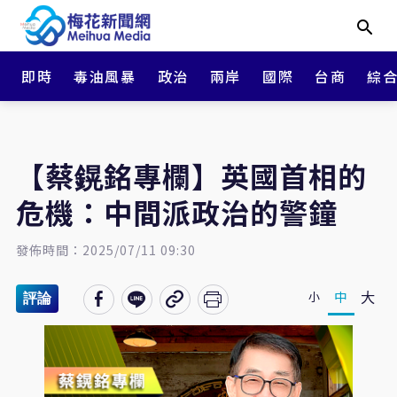
即時
毒油風暴
政治
兩岸
國際
台商
綜
【蔡鎤銘專欄】英國首相的
危機：中間派政治的警鐘
發佈時間：2025/07/11 09:30
大
中
小
評論