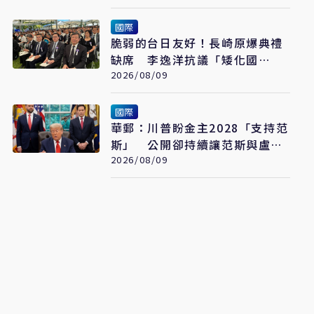
國際
脆弱的台日友好！長崎原爆典禮
缺席 李逸洋抗議「矮化國
格」：日媒揭長崎特殊安排
2026/08/09
國際
華郵：川普盼金主2028「支持范
斯」 公開卻持續讓范斯與盧比
奧較勁接班
2026/08/09