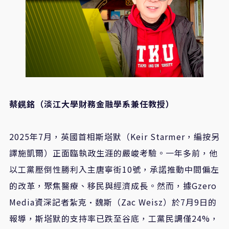
蔡鎤銘（淡江大學財務金融學系兼任教授）
2025
年7月，英國首相斯塔默（Keir Starmer，編按另
譯施凱爾）正面臨執政生涯的嚴峻考驗。一年多前，他
以工黨壓倒性勝利入主唐寧街10號，承諾推動中間偏左
的改革，聚焦醫療、移民與經濟成長。然而，據Gzero
Media資深記者紮克·魏斯（Zac Weisz）於7月9日的
報導，斯塔默的支持率已跌至谷底，工黨民調僅24%，