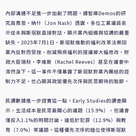
內部溝通不足進一步加劇了問題。據智庫Demos的研
究員喬恩・納什（Jon Nash）透露，多位工黨議員表
示從未與斯塔默直接對話，顯示黨內組織與協調的嚴重
缺失。2025年7月1日，斯塔默推動的福利改革法案因
黨內反對而受挫，削減殞疾福利的提議被大幅修改，財
政大臣瑞秋・李維斯（Rachel Reeves）甚至在議會中
潸然淚下。這一事件不僅暴露了斯塔默對黨內團結的控
制力不足，也凸顯其政策優先次序與民眾期待的脫節。
民調數據進一步證實這一點。Early Studies的調查顯
示，生活成本是民眾最關心的議題（15.9%），但議會
僅投入1.1%的時間討論，遠低於犯罪（12.9%）與教
育（7.0%）等議題。這種優先次序的錯位使得斯塔默