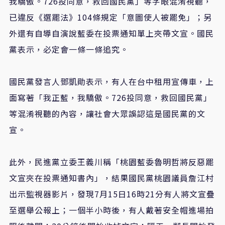
我驕傲。
726
投同意，救回國民黨」等字眼混淆視聽，
已違反《選罷法》
104
條規定「意圖使人被罷免」
；另
外還有自導自演說藍委在投票通知單上夾帶文宣
。國民
黨表示
，
必定會一條一條追究
。
國民黨發言人鄧凱勛表示，有人在台中租用宣傳車，上
面寫著「我正藍，我驕傲。
726
投同意，救回國民黨」
等混淆視聽的內容，讓社會大眾誤認這是國民黨的文
宣。
此外，民進黨立委王義川稱
「
桃園藍委魯明哲將反惡罷
文宣夾在投票通知書內
」
，結果國民黨桃園議員詹江村
出示監視器影片，發現
7
月
15
日
16
時
21
分有人將文宣疊
至選舉公報上；一個半小時後，有人戴著安全帽進場拍