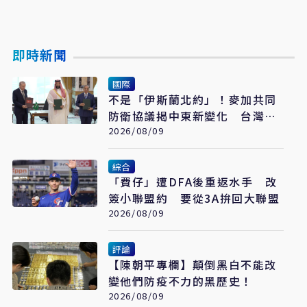
即時新聞
國際
不是「伊斯蘭北約」！麥加共同
防衛協議揭中東新變化 台灣該
看懂「多層次安全」
2026/08/09
綜合
「費仔」遭DFA後重返水手 改
簽小聯盟約 要從3A拚回大聯盟
2026/08/09
評論
【陳朝平專欄】顛倒黑白不能改
變他們防疫不力的黑歷史！
2026/08/09