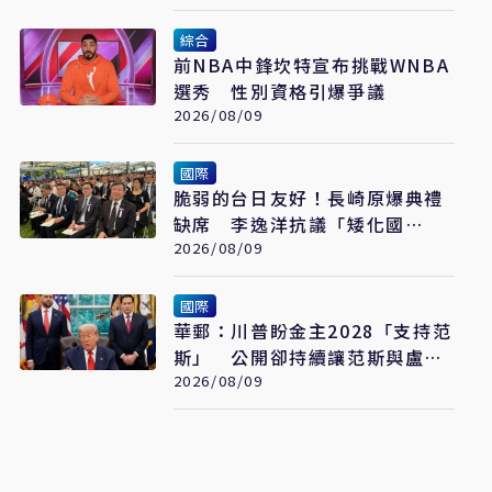
綜合
前NBA中鋒坎特宣布挑戰WNBA
選秀 性別資格引爆爭議
2026/08/09
國際
脆弱的台日友好！長崎原爆典禮
缺席 李逸洋抗議「矮化國
格」：日媒揭長崎特殊安排
2026/08/09
國際
華郵：川普盼金主2028「支持范
斯」 公開卻持續讓范斯與盧比
奧較勁接班
2026/08/09