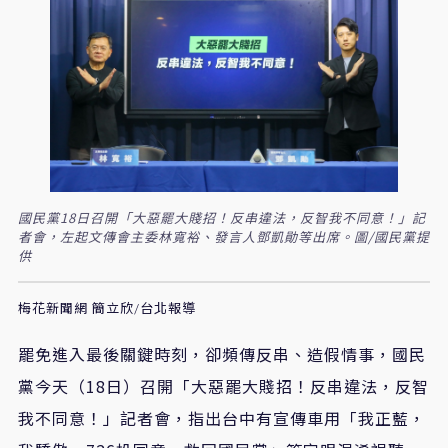
國民黨18日召開「大惡罷大賤招！反串違法，反智我不同意！」記
者會，左起文傳會主委林寬裕、發言人鄧凱勛等出席。圖/國民黨提
供
梅花新聞網 簡立欣/台北報導
罷免進入最後關鍵時刻，卻頻傳反串、造假情事，國民
黨今天
（
18
日
）
召開「大惡罷大賤招！反串違法，反智
我不同意！」記者會，指出台中有宣傳車用「我正藍，