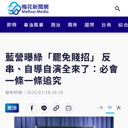
即時
毒油風暴
政治
兩岸
國際
台商
綜
藍營曝綠「罷免賤招」 反
串、自導自演全來了：必會
一條一條追究
發佈時間：2025/07/18 20:18
大
中
小
政治