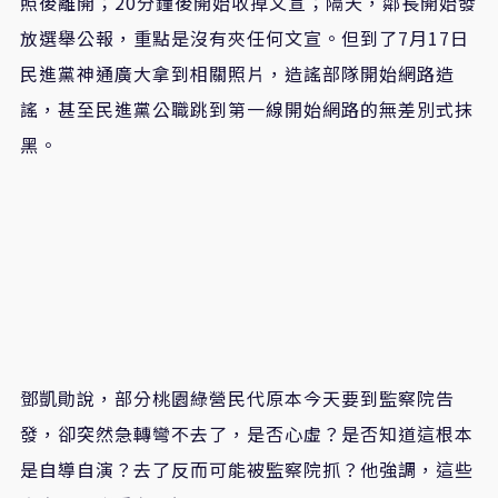
照後離開；
20
分鐘後開始收掉文宣；隔天，鄰長開始發
放選舉公報，重點是沒有夾任何文宣
。但
到了
7
月
17
日
民進黨神通廣大拿到相關照片，造謠部隊開始網路造
謠，甚至民進黨公職跳到第一線開始網路的無差別式抹
黑。
鄧凱勛說，部分桃園綠營民代原本今天要到監察院告
發，卻突然急轉彎不去了，是否心虛？是否知道這根本
是自導自演？去了反而可能被監察院抓？他強調，這些