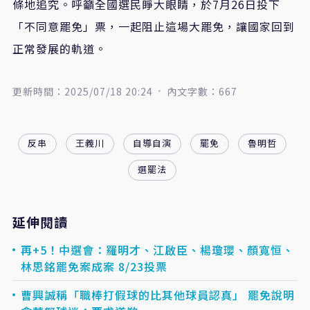
條地追究。呼籲全國選民睜大眼睛，於
7
月
26
日投下
「不同意罷免」票，一起阻止這場大罷免，讓國家回到
正常發展的軌道。
更新時間：2025/07/18 20:24
內文字數：667
反串
王義川
自導自演
罷免
魯明哲
選罷法
延伸閱讀
再+5！中選會：羅明才、江啟臣、楊瓊瓔、顏寬恒、
林思銘罷免案成案 8/23投票
曹興誠稱「職棒打假球的比其他球員認真」 罷免說明