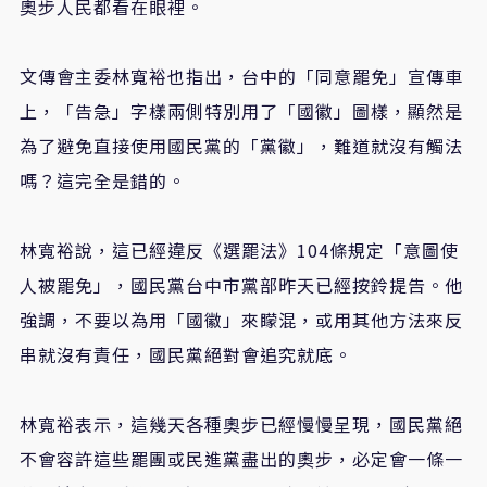
奧步人民都看在眼裡。
文傳會主委林寬裕也指出，台中的「同意罷免」宣傳車
上，「告急」字樣兩側特別用了「國徽」圖樣，顯然是
為了避免直接使用國民黨的「黨徽」，難道就沒有觸法
嗎？這完全是錯的。
林寬裕說，這已經違反《選罷法》
104
條規定「意圖使
人被罷免」，國民黨台中市黨部昨天已經按鈴提告。他
強調，不要以為用「國徽」來矇混，或用其他方法來反
串就沒有責任，國民黨絕對會追究就底。
林寬裕表示，這幾天各種奧步已經慢慢呈現，國民黨絕
不會容許這些罷團或民進黨盡出的奧步，必定會一條一