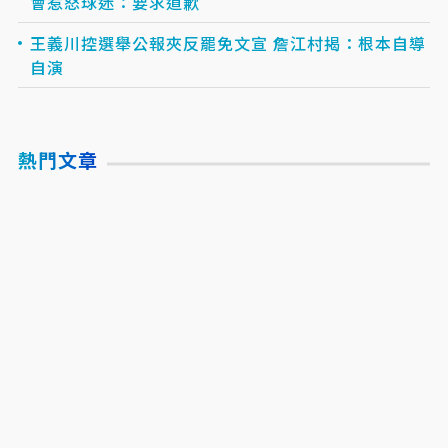
會惹怒球迷：要求道歉
王義川控選舉公報夾反罷免文宣 詹江村揭：根本自導
自演
熱門文章