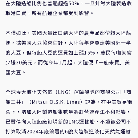
在大陸造船比例也普遍超過50%，一旦針對大陸製造收
取港口費，所有航運企業都受到影響。
不僅如此，美國大量出口到大陸的農產品都倚賴大陸船
運，據美國大豆協會估計，大陸每年會買走美國近一半
的大豆，但每船大豆的運費如上漲15%，農民每噸就會
少賺30美元，而從今年1月起，大陸便「一船未買」美
國大豆。
全球最大液化天然氣（LNG）運輸船隊的商船公司「商
船三井」（Mitsui O.S.K. Lines）認為，在中美貿易衝
突下，增加大陸製造船隻數量將對營運產生不利影響，
已暫停向大陸船廠訂購新的LNG運輸船，不過該公司不
打算取消2024年底簽署的6艘大陸製造液化天然氣運輸