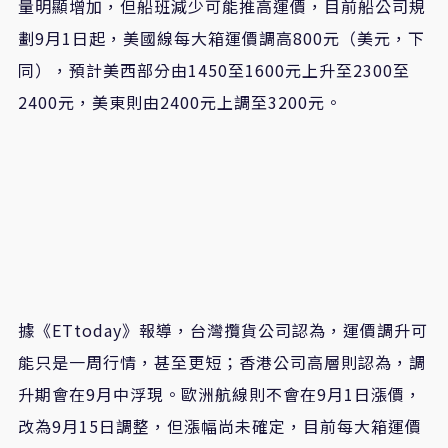
量明顯增加，但船班減少可能推高運價，目前船公司規
劃9月1日起，美國線每大箱運價調高800元（美元，下
同），預計美西部分由1450至1600元上升至2300至
2400元，美東則由2400元上調至3200元。
據《ETtoday》報導，台灣攬貨公司認為，運價調升可
能只是一周行情，甚至更短；香港公司高層則認為，調
升期會在9月中浮現。歐洲航線則不會在9月1日漲價，
改為9月15日調整，但漲幅尚未確定，目前每大箱運價