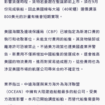
影響貨運時程，貨物若要趕在聖誕節前上市，須在9月
份完成裝船，因此美國線每大箱（40呎櫃）運價調漲
800美元的計畫有機會短期實現。
美國海關及邊境保護局（CBP）已被指定為新港口費的
執行和收取單位，未能支付費用的船隻，其貨物裝卸或
離港許可恐被禁止。不過美方政策也遭美國產業界警
告，新費用不僅將增加中國船隻的營運成本，還會推高
美國的物流費用，進而對貿易造成壓力，這些費用也為
涉足美國市場的航運公司帶來合約不確定性。
業界指出，中遠海運與東方海外為海洋聯盟
（OCEAN）中擁有大陸建造船舶最多的船公司，受美
方政策影響，本月已開始調度船舶，而替代船隻需要時