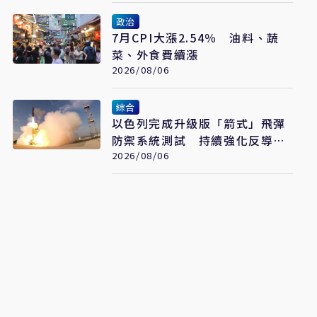
政治
7月CPI大漲2.54％ 油料、蔬
菜、外食費續漲
2026/08/06
綜合
以色列完成升級版「箭式」飛彈
防禦系統測試 持續強化反導能
力
2026/08/06