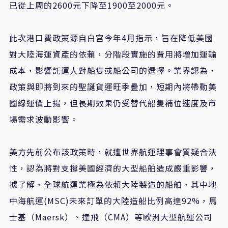
已從上周的2600元下降至1900至2000元。
此次港口費政策源自白宮今年4月指示，旨在降低美國
對大陸海運資產的依賴，分階段實施的費用將增加運輸
成本，影響託運人對船隻或船公司的選擇。業界認為，
政策與即將到來的聖誕貨運旺季疊加，短期內將帶動美
國線運價上揚，但長期效果仍受替代船隻補位速度及市
場需求波動影響。
美方先前公布該政策時，就遭世界航運理事會質疑合法
性，認為將對支撐美國經濟的大型船舶造成嚴重影響，
據了解，全球航運業極為依賴大陸製造的船舶，其中地
中海航運(MSC)未來訂單的大陸造船比例高達92%，馬
士基（Maersk）、達飛（CMA）等歐洲大型航運公司