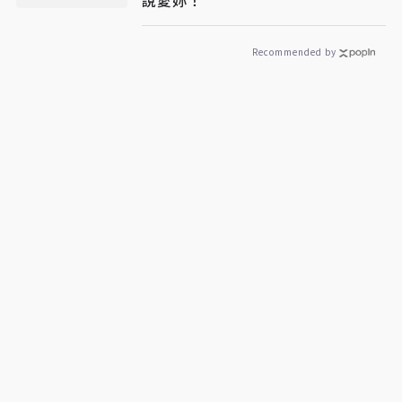
說愛妳！
Recommended by