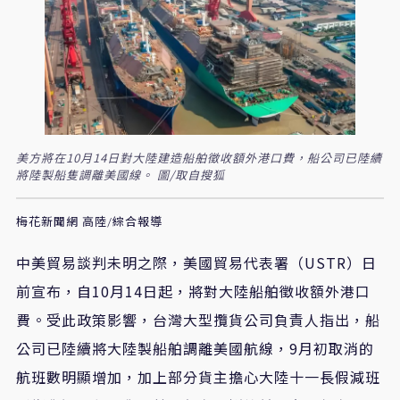
美方將在10月14日對大陸建造船舶徵收額外港口費，船公司已陸續
將陸製船隻調離美國線。 圖/取自搜狐
梅花新聞網 高陸/綜合報導
中美貿易談判未明之際，美國貿易代表署（USTR）日
前宣布，自10月14日起，將對大陸船舶徵收額外港口
費。受此政策影響，台灣大型攬貨公司負責人指出，船
公司已陸續將大陸製船舶調離美國航線，9月初取消的
航班數明顯增加，加上部分貨主擔心大陸十一長假減班