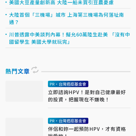
美國大豆產量創新高 大陸一船未買引豆農憂慮
大陸首個「三機場」城市 上海第三機場為何落址南
通？
川普透露中美談判內幕！擬允60萬陸生赴美 「沒有中
國留學生 美國大學就玩完」
熱門文章
PR・台灣癌症基金會
立即諮詢HPV！是對自己健康最好
的投資，把握現在不嫌晚！
PR・台灣癌症基金會
伴侶和妳一起預防HPV，才有資格