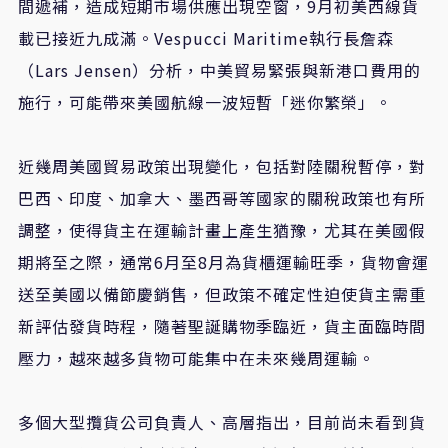
間遞補，造成短期市場供應出現空窗，9月初美西線貨
載已接近九成滿。Vespucci Maritime執行長詹森
（Lars Jensen）分析，中美貿易緊張與新港口費用的
施行，可能帶來美國航線一波短暫「迷你繁榮」。
近幾周美國貿易政策出現變化，包括對陸關稅暫停，對
巴西、印度、加拿大、墨西哥等國家的關稅政策也有所
調整，使得貨主在運輸計畫上產生猶豫，尤其在美國假
期將至之際，通常6月至8月為貨櫃運輸旺季，貨物會運
送至美國以備節慶銷售，但政策不確定性迫使貨主需重
新評估發貨時程，隨著聖誕購物季臨近，貨主面臨時間
壓力，越來越多貨物可能集中在未來幾周運輸。
多個大型攬貨公司負責人、高層指出，目前尚未看到貨