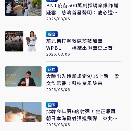
BNT疫苗500萬劑採購案爆詐騙
疑雲 慈濟首發聲明：痛心遺
憾 配合司法將追究權益
2026/08/06
綜合
前兄弟打擊教練莎菈加盟
WPBL 一棒敲出聯盟史上首支
滿貫砲
2026/08/06
兩岸
大陸出入境新規定9/15上路 梁
文傑示警：科技業風險高
2026/08/06
國際
北韓今年第6度射彈！金正恩再
朝日本海發射彈道飛彈 東北亞
局勢再升溫
2026/08/06