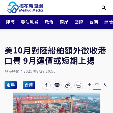
即時
毒油風暴
政治
兩岸
國際
台商
綜
美10月對陸船舶額外徵收港
口費 9月運價或短期上揚
發佈時間：2025/08/29 10:50
大
中
小
兩岸
台商