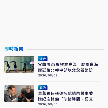
即時新聞
綜合
宜蘭防38度極端高溫 颱風白海
豚延後北轉中部以北父親節防豪
大雨
2026/08/07
政治
蕭萬長任張啓楷競總榮譽主委
贈紀念錶勉「珍惜時間、認真打
拚」
2026/08/06