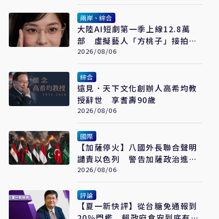
兩岸、綜合
大陸AI短劇第一季上線12.8萬
部 虛擬藝人「方桃子」接拍美
瞳廣告
2026/08/06
綜合
遠見．天下文化創辦人高希均教
授辭世 享耆壽90歲
2026/08/06
國際
【加薩停火】八國外長聯合聲明
譴責以色列 警告加薩政治進程
恐全面脫軌
2026/08/06
評論
【夏一新快評】從台糖免通報到
20％門檻 賴政府食安到底有幾