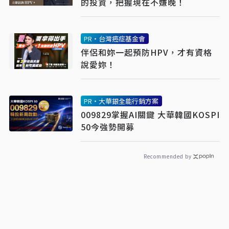
的投資，把握現在不嫌晚！
PR・台灣癌症基金會
伴侶和妳一起預防HPV，才有資格
說愛妳！
PR・大華銀全能行銷方案
009829掌握AI關鍵 大華韓國KOSPI
50今強勢開募
Recommended by