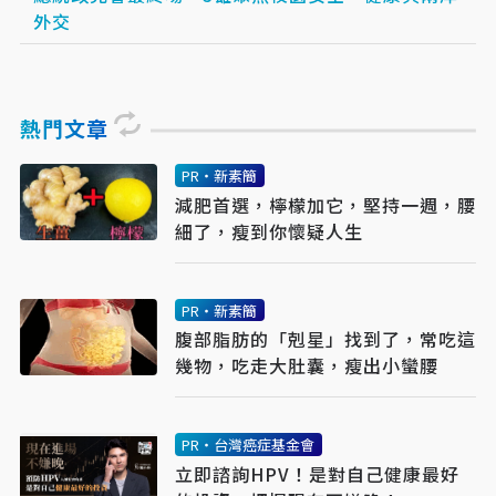
外交
熱門文章
PR・新素簡
減肥首選，檸檬加它，堅持一週，腰
細了，瘦到你懷疑人生
PR・新素簡
腹部脂肪的「剋星」找到了，常吃這
幾物，吃走大肚囊，瘦出小蠻腰
PR・台灣癌症基金會
立即諮詢HPV！是對自己健康最好