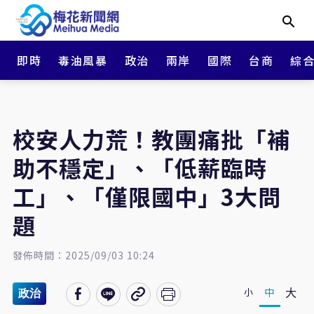
即時
毒油風暴
政治
兩岸
國際
台商
綜
校安人力荒！教團痛批「補
助不穩定」、「低薪臨時
工」、「僅限國中」3大問
題
發佈時間：2025/09/03 10:24
大
中
小
政治