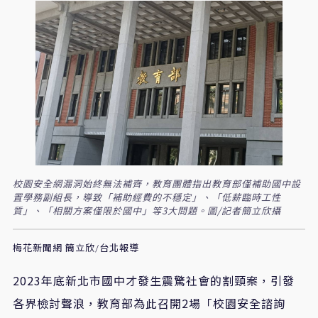
校園安全網漏洞始終無法補齊，教育團體指出教育部僅補助國中設
置學務副組長，導致「補助經費的不穩定」、「低薪臨時工性
質」、「相關方案僅限於國中」等3大問題。圖/記者簡立欣攝
梅花新聞網 簡立欣/台北報導
2023年底新北市國中才發生震驚社會的割頸案，引發
各界檢討聲浪，教育部為此召開2場「校園安全諮詢