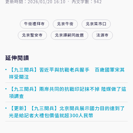
更新時間：2026/01/20 16:10
內文字數：942
牛街禮拜寺
北京牛街
北京菜市口
北京聖安寺
北京譚嗣同故居
法源寺
延伸閱讀
【九三閱兵】習近平與抗戰老兵握手 百歲國軍宋其
祥受關注
【九三閱兵】兩岸共同的抗戰印記抹不掉 陸媒做了這
項調查
【更新】【九三閱兵】北京閱兵展示國力目的達到了
光是給記者大禮包價值就超300人民幣