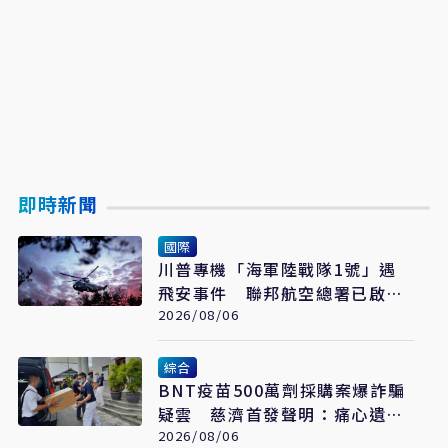
即時新聞
國際
川普專機「海軍陸戰隊1號」遇
飛安事件 聯邦航空總署已啟動
調查
2026/08/06
綜合
BNT疫苗500萬劑採購案爆詐騙
疑雲 慈濟首發聲明：痛心遺
憾 配合司法將追究權益
2026/08/06