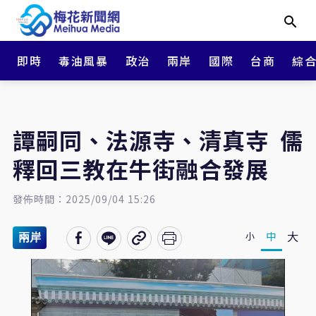
即時
毒油風暴
政治
兩岸
國際
台商
綜
譚嗣同、法源寺、清真寺 儒
釋回三教在牛街融合發展
發佈時間：2025/09/04 15:26
大
中
小
兩岸