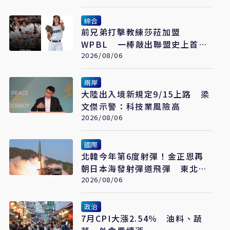
綜合
前兄弟打擊教練莎菈加盟
WPBL 一棒敲出聯盟史上首支
滿貫砲
2026/08/06
兩岸
大陸出入境新規定9/15上路 梁
文傑示警：科技業風險高
2026/08/06
國際
北韓今年第6度射彈！金正恩再
朝日本海發射彈道飛彈 東北亞
局勢再升溫
2026/08/06
政治
7月CPI大漲2.54％ 油料、蔬