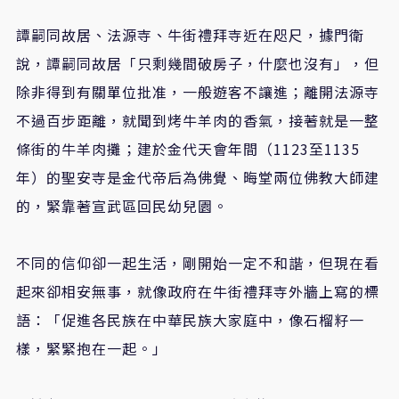
譚嗣同故居、法源寺、牛街禮拜寺近在咫尺，據門衛
說，譚嗣同故居「只剩幾間破房子，什麼也沒有」，但
除非得到有關單位批准，一般遊客不讓進；離開法源寺
不過百步距離，就聞到烤牛羊肉的香氣，接著就是一整
條街的牛羊肉攤；建於金代天會年間（1123至1135
年）的聖安寺是金代帝后為佛覺、晦堂兩位佛教大師建
的，緊靠著宣武區回民幼兒園。
不同的信仰卻一起生活，剛開始一定不和諧，但現在看
起來卻相安無事，就像政府在牛街禮拜寺外牆上寫的標
語：「促進各民族在中華民族大家庭中，像石榴籽一
樣，緊緊抱在一起。」