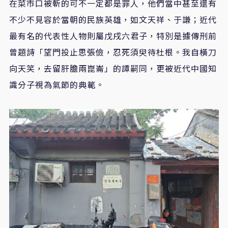
在菜市口被斬的可不一定都是罪人，他們當中甚至還有
不少不見容於當朝的民族英雄，如文天祥、于謙；近代
最有名的代表性人物則屬戊戌六君子，特別是據傳刑前
曾題詩「望門投止思張儉，忍死須臾待杜根。我自橫刀
向天笑，去留肝膽兩崑崙」的譚嗣同，更被近代中國知
識分子視為氣節的典範。