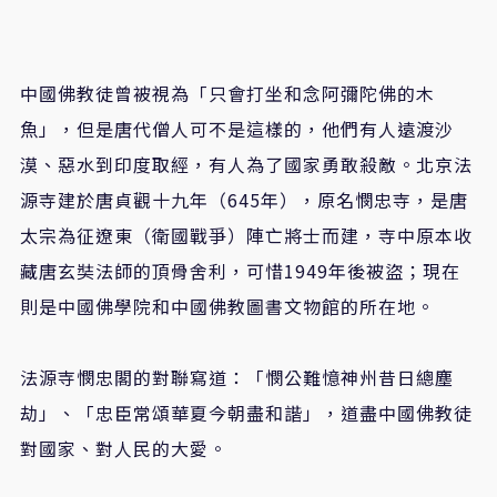
中國佛教徒曾被視為「只會打坐和念阿彌陀佛的木
魚」，但是唐代僧人可不是這樣的，他們有人遠渡沙
漠、惡水到印度取經，有人為了國家勇敢殺敵。北京法
源寺建於唐貞觀十九年（645年），原名憫忠寺，是唐
太宗為征遼東（衛國戰爭）陣亡將士而建，寺中原本收
藏唐玄奘法師的頂骨舍利，可惜1949年後被盜；現在
則是中國佛學院和中國佛教圖書文物館的所在地。
法源寺憫忠閣的對聯寫道：「憫公難憶神州昔日總塵
劫」、「忠臣常頌華夏今朝盡和諧」，道盡中國佛教徒
對國家、對人民的大愛。