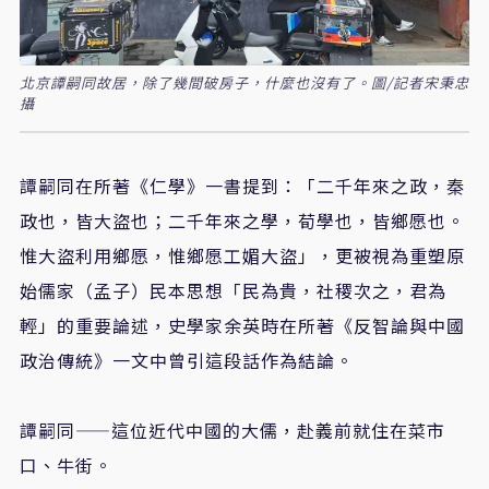
北京譚嗣同故居，除了幾間破房子，什麼也沒有了。圖/記者宋秉忠
攝
譚嗣同在所著《仁學》一書提到：「二千年來之政，秦
政也，皆大盜也；二千年來之學，荀學也，皆鄉愿也。
惟大盜利用鄉愿，惟鄉愿工媚大盜」，更被視為重塑原
始儒家（孟子）民本思想「民為貴，社稷次之，君為
輕」的重要論述，史學家余英時在所著《反智論與中國
政治傳統》一文中曾引這段話作為結論。
譚嗣同——這位近代中國的大儒，赴義前就住在菜市
口、牛街。