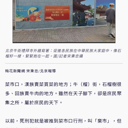
北京牛街禮拜寺外牆寫著：促進各民族在中華民族大家庭中，像石
榴籽一樣，緊緊抱在一起。圖/記者宋秉忠攝
梅花新聞網 宋秉忠/北京報導
菜市口，漢族賣菜買菜的地方；牛（榴）街，石榴樹很
多、回族賣牛肉的地方。雖然在天子腳下，卻是庶民聚
集之所，屬於庶民的天下。
以前，死刑犯就是被推到菜市口行刑，叫「棄市」，但