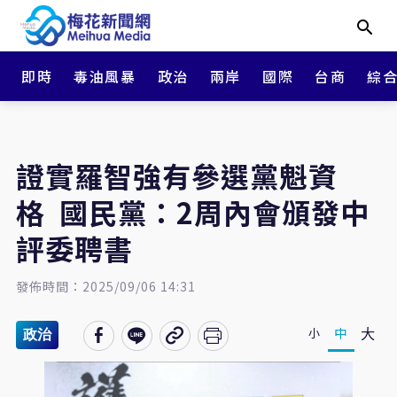
即時
毒油風暴
政治
兩岸
國際
台商
綜
證實羅智強有參選黨魁資
格 國民黨：2周內會頒發中
評委聘書
發佈時間：2025/09/06 14:31
大
中
小
政治