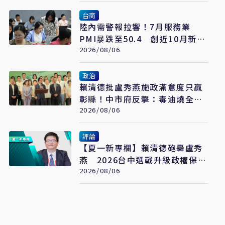
台商
陸內需警報拉響！7月服務業
PMI暴跌至50.4 創近10月新
低 經濟復甦再遇壓力
2026/08/06
政治
賴清德批盧秀燕施政滿意度只贏
彰縣！中市府反擊：毒油燒全台
不救火 卻跑來打口水戰
2026/08/06
評論
【夏一新專欄】賴清德砲轟盧秀
燕 2026台中選戰升級政權保衛
戰
2026/08/06