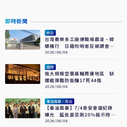
即時新聞
綜合
台灣養樂多工廠爆職場霸凌、蟑
螂橫行 日籍吹哨者反被調查罹
憂鬱症
2026/08/06
國際
俄大規模空襲基輔周邊地區 缺
攔截彈難防衛釀17死44傷
2026/08/06
毒油風暴、政治
【毒油風暴】7/4食安會議紀錄
曝光 藍批姜至剛20％裁示拖月
餘才認帳「賴清德是最大破口」
2026/08/06