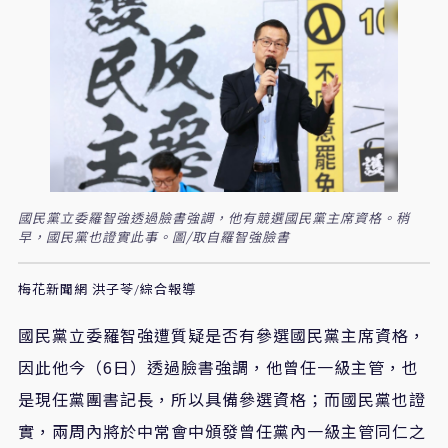
國民黨立委羅智強透過臉書強調，他有競選國民黨主席資格。稍
早，國民黨也證實此事。圖/取自羅智強臉書
梅花新聞網 洪子苓/綜合報導
國民黨立委羅智強遭質疑是否有參選國民黨主席資格，
因此他今（6日）透過臉書強調，他曾任一級主管，也
是現任黨團書記長，所以具備參選資格；而國民黨也證
實，兩周內將於中常會中頒發曾任黨內一級主管同仁之