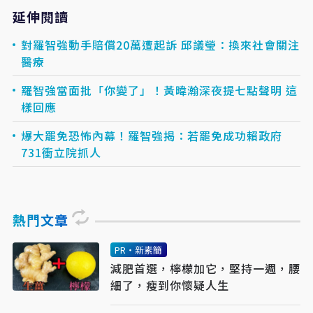
延伸閱讀
對羅智強動手賠償20萬遭起訴 邱議瑩：換來社會關注
醫療
羅智強當面批「你變了」！黃暐瀚深夜提七點聲明 這
樣回應
爆大罷免恐怖內幕！羅智強揭：若罷免成功賴政府
731衝立院抓人
熱門文章
PR・新素簡
減肥首選，檸檬加它，堅持一週，腰
細了，瘦到你懷疑人生