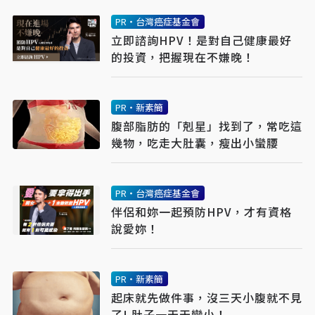
PR・台灣癌症基金會
立即諮詢HPV！是對自己健康最好
的投資，把握現在不嫌晚！
PR・新素簡
腹部脂肪的「剋星」找到了，常吃這
幾物，吃走大肚囊，瘦出小蠻腰
PR・台灣癌症基金會
伴侶和妳一起預防HPV，才有資格
說愛妳！
PR・新素簡
起床就先做件事，沒三天小腹就不見
了! 肚子一天天變小！