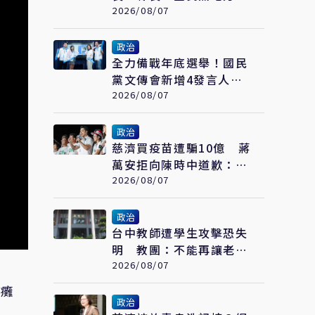
侯別想獨善其身
2026/08/07
政治
全力備戰年底選舉！國民
黨文傳會新增4發言人
AI發言人「鄭小文」亮相
2026/08/07
政治
慈濟買疫苗遭騙10億 蔣
萬安拒向陳時中道歉：政
府若採購足夠疫苗不需民
2026/08/07
間出力
政治
台中教師遭學生攻擊恐失
明 教團：不能再讓老師
用肉身擋危險
2026/08/07
面癱
政治