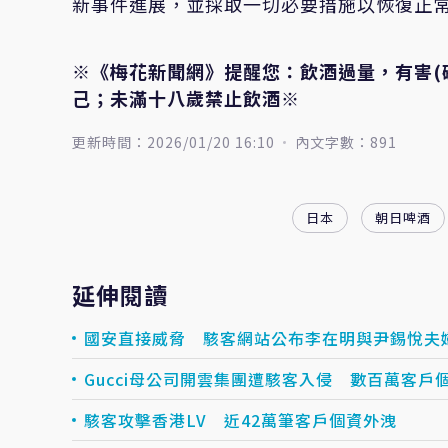
新事件進展，並採取一切必要措施以恢復正
※《梅花新聞網》提醒您：飲酒過量，有害(
己；未滿十八歲禁止飲酒※
更新時間：2026/01/20 16:10
內文字數：891
日本
朝日啤酒
延伸閱讀
國安直接威脅 駭客網站公布李在明與尹錫悅夫
Gucci母公司開雲集團遭駭客入侵 數百萬客戶
駭客攻擊香港LV 近42萬筆客戶個資外洩