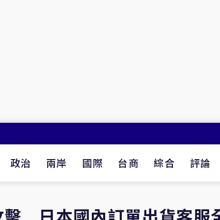
政治
兩岸
國際
台商
綜合
評論
攻擊 日本國內訂單出貨客服