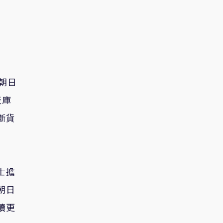
朝日
天庫
斷貨
士擔
朝日
續更