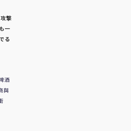
ー攻撃
も一
でる
啤酒
商與
衝