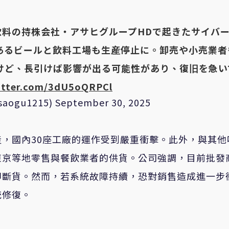
料の持株会社・アサヒグループHDで起きたサイバ
あるビールと飲料工場も生産停止に。卸売や小売業者
けど、長引けば影響が出る可能性があり、復旧を急い
witter.com/3dU5oQRPCl
aogu1215)
September 30, 2025
，國內30座工廠的運作受到嚴重衝擊。此外，與其他
東京等地零售與餐飲業者的供貨。公司強調，目前批發
即斷貨。然而，若系統故障持續，恐對銷售造成進一步
統修復。