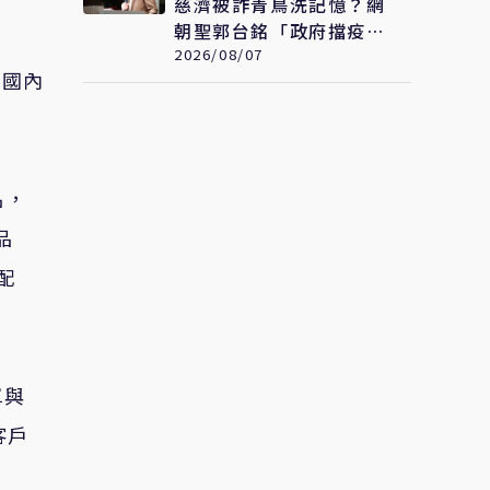
慈濟被詐青鳥洗記憶？網
朝聖郭台銘「政府擋疫
苗」貼文：大小姐說不要
2026/08/07
團國內
買
名，
品
配
單與
客戶