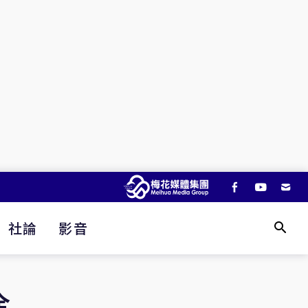
社論
影音
全