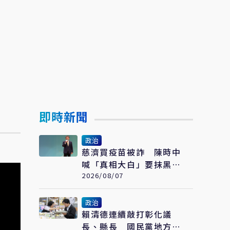
即時新聞
政治
慈濟買疫苗被詐 陳時中
喊「真相大白」要抹黑的
人道歉 藍白反擊了
2026/08/07
政治
賴清德連續敲打彰化議
長、縣長 國民黨地方諸