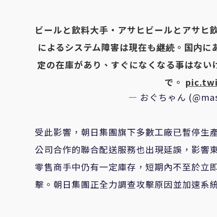
ビールと飲料大手・アサヒビールとアサヒ飲
によるシステム障害は現在も継続。国内に
定の在庫があり、すぐになくなる事はない
で。
pic.t
— おぐちゃん (@mas
受此影響，朝日集團旗下多數工廠已暫停生產
公司合作的聯合配送服務也出現延誤，影響
零售商手中仍有一定庫存，短期內不至於立
擊。朝日集團正全力調查攻擊原因並加速系