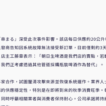
串まる」深受此次事件影響。該店每日供應約20公升
批發商告知因系統故障無法接受新訂單，目前僅剩約3
。店主工藤章表示：「朝日生啤酒是我們店的賣點，若
，我們正考慮透過其他管道採購瓶裝啤酒作為替代」。
專家合作，試圖釐清攻擊來源並恢復系統運作。業界人
場的供應穩定性，特別是在即將到來的秋季消費旺季。
，同時呼籲相關業者與消費者保持耐心。公司承諾將持