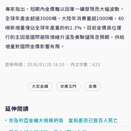
專家指出，短期內金價難以因單一礦發現而大幅波動。
全球年產金超過3000噸，大陸年消費量超1000噸，40
噸新增量僅佔全球年產量的約1.3%。目前金價高位運
行的主因是國際避險情緒升溫及美聯儲降息預期，供給
增量對國際金價影響有限。
更新時間：2026/01/20 16:10
內文字數：623
大型金礦
甘肅玉門
金價
延伸閱讀
奈及利亞金礦大規模坍塌 當局憂恐已致百人死亡