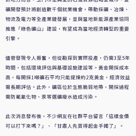
礦開發預計將創造數千個就業機會，帶動採礦、冶煉、
物流及電力等全產業鏈發展，並與當地新能源產業協同
推進「綠色礦山」建設，有望成為當地經濟轉型的重要
引擎。
儘管發現令人振奮，但從勘探到實際投產，仍需3至5年
時間，包括環境評估與基礎設施建設等。黃金開採成本
高，每開採1噸礦石平均只能提煉約2克黃金，經濟效益
需長期評估。此外，礦區位於生態脆弱地帶，開採過程
需防範氰化物、汞等選礦廢水造成污染。
此次消息發布後，不少網友在社群平台留言「這樣金價
可以打下來嗎？」、「甘肅人先買得起金手鐲了」。