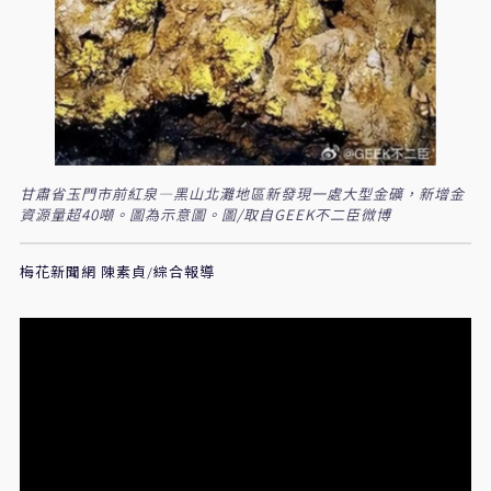
甘肅省玉門市前紅泉—黑山北灘地區新發現一處大型金礦，新增金
資源量超40噸。圖為示意圖。圖/取自GEEK不二臣微博
梅花新聞網 陳素貞/綜合報導