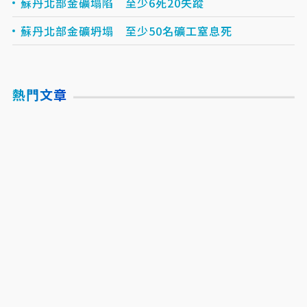
蘇丹北部金礦塌陷 至少6死20失蹤
蘇丹北部金礦坍塌 至少50名礦工窒息死
熱門文章