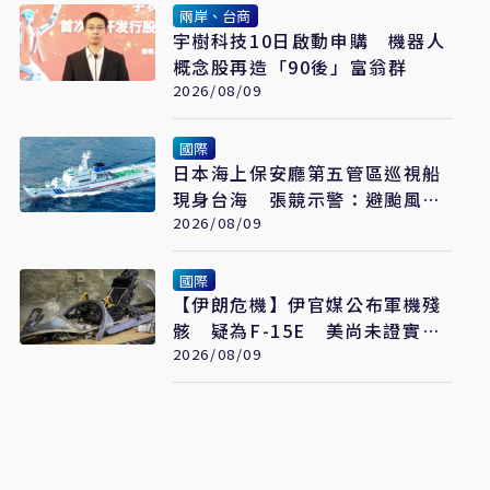
兩岸、台商
宇樹科技10日啟動申購 機器人
概念股再造「90後」富翁群
2026/08/09
國際
日本海上保安廳第五管區巡視船
現身台海 張競示警：避颱風也
要關注航行動向
2026/08/09
國際
【伊朗危機】伊官媒公布軍機殘
骸 疑為F-15E 美尚未證實遭
擊落
2026/08/09