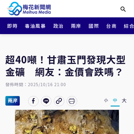
即時
毒油風暴
政治
兩岸
國際
台商
綜
超40噸！甘肅玉門發現大型
金礦 網友：金價會跌嗎？
發佈時間：2025/10/16 21:00
大
中
小
兩岸