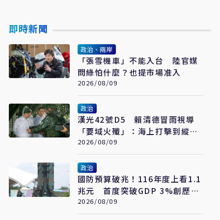
即時新聞
政治、兩岸
「張雪機車」不能入台 陸官媒
問綠怕什麼？也提市場准入
2026/08/09
政治
漢光42號D5 賴清德冒雨視導
「要域火殲」：海上打擊到縱深
防禦驗證整體戰力
2026/08/09
政治
國防預算破兆！116年度上看1.1
兆元 首度突破GDP 3%創歷史
新高
2026/08/09