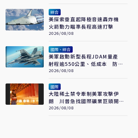
綜合
美探索垂直起降極音速轟炸機
火箭動力瞄準長程高速打擊
2026/08/08
國際、綜合
美軍啟動新型長程JDAM量產
射程逾550公里、低成本 防區
外打擊新利器
2026/08/08
國際
大陸稀土禁令牽制美軍攻擊伊
朗 川普急找國際礦業巨頭開會
反制
2026/08/08