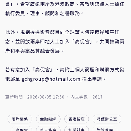
會」，希望廣邀兩岸及港澳政商、宗教與媒體人士擔任
執行委員、理事、顧問和名譽職務。
此外，規劃透過影音節目向全球華人傳達兩岸和平理
念，並開放兩岸四地人士加入「高促會」，共同推動兩
岸和平與高品質融合發展。
若有意加入「高促會」，請附上個人簡歷和聯繫方式發
電郵至
gchgroup@hotmail.com
提出申請。
更新時間：2026/08/05 17:50
內文字數：2617
兩岸關係
金融鬆綁
香港智庫
特使辦公室
高促會
第三條路
創業計畫
對等尊嚴