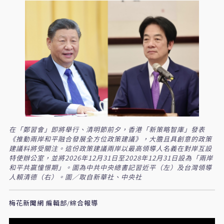
在「鄭習會」即將舉行、清明節前夕，香港「新策略智庫」發表
《推動兩岸和平融合發展全方位政策建議》，大膽且具創意的政策
建議料將受關注。這份政策建議兩岸以最高領導人名義在對岸互設
特使辦公室，並將2026年12月31日至2028年12月31日設為「兩岸
和平共贏憧憬期」。圖為中共中央總書記習近平（左）及台灣領導
人賴清德（右）。圖／取自新華社、中央社
梅花新聞網 編輯部/綜合報導