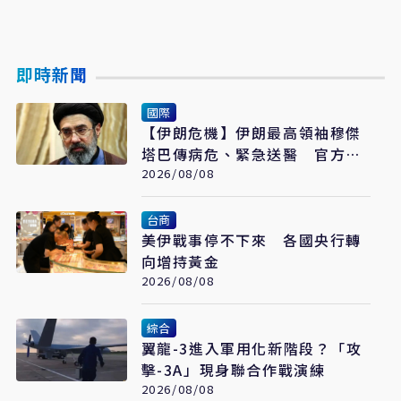
即時新聞
國際
【伊朗危機】伊朗最高領袖穆傑
塔巴傳病危、緊急送醫 官方未
證實
2026/08/08
台商
美伊戰事停不下來 各國央行轉
向增持黃金
2026/08/08
綜合
翼龍-3進入軍用化新階段？「攻
擊-3A」現身聯合作戰演練
2026/08/08