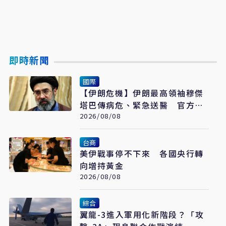
即時新聞
國際
【伊朗危機】伊朗最高領袖穆傑
塔巴傳病危、緊急送醫 官方未
證實
2026/08/08
台商
美伊戰事停不下來 各國央行轉
向增持黃金
2026/08/08
綜合
翼龍-3進入軍用化新階段？「攻