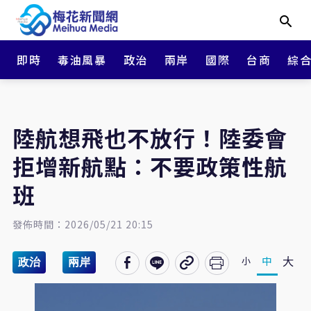
即時
毒油風暴
政治
兩岸
國際
台商
綜
陸航想飛也不放行！陸委會
拒增新航點：不要政策性航
班
發佈時間：2026/05/21 20:15
大
中
小
政治
兩岸