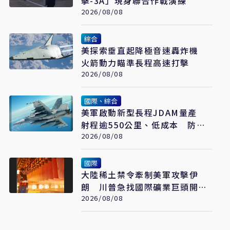
擊-3A」現身聯合作戰演練
2026/08/08
綜合
美探索垂直起降極音速轟炸機
火箭動力瞄準長程高速打擊
2026/08/08
國際、綜合
美軍啟動新型長程JDAM量產
射程逾550公里、低成本 防區
外打擊新利器
2026/08/08
國際
大陸稀土禁令牽制美軍攻擊伊
朗 川普急找國際礦業巨頭開會
反制
2026/08/08