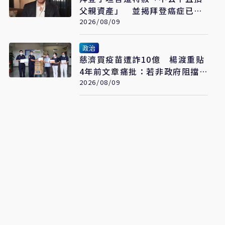
父親資產」 並揭拜登癌症已擴
散至骨骼
2026/08/09
政治
慈濟買疫苗遭詐10億 楊渡重貼
4年前文章痛批：若非政府阻擋
會這樣嗎？
2026/08/09