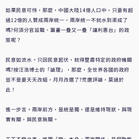
如果民意可恃，那麼，中國大陸14億人口中，只要有超
過12億的人贊成兩岸統一，兩岸統一不就水到渠成了
嗎?何須分官設職、籌畫一疊又一疊「讓利惠台」的政
策呢？
民意如流水。只因民意起伏，就得整肅特定的政府機關
嗎?按汪浩博士的「論理」，那麼，全世界各國的政府
豈不是要天天改組，月月改選了?荒唐評論，莫過於
此！
進一步言。兩岸前方，是統是獨，還是維持現狀，與現
實有關，與民意無關。
天下不變之事，唯獨「變」本身。兩岸關係，是個動態