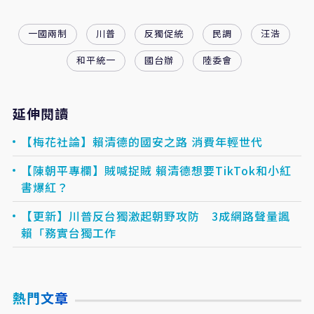
一國兩制
川普
反獨促統
民調
汪浩
和平統一
國台辦
陸委會
延伸閱讀
【梅花社論】賴清德的國安之路 消費年輕世代
【陳朝平專欄】賊喊捉賊 賴清德想要TikTok和小紅
書爆紅？
【更新】川普反台獨激起朝野攻防 3成網路聲量諷
賴「務實台獨工作
熱門文章