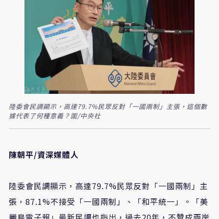
陸委會民調顯示，高達79.7%民眾反對「一國兩制」主張，這個數
據代表了何種意義？圖/中央社
陳朝平/資深媒體人
陸委會民調顯示，高達79.7%民眾反對「一國兩制」主
張，87.1%不接受「一國兩制」、「和平統一」。「美
麗島電子報」最新民調也指出，過去20年，不贊成兩岸