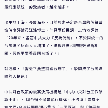
最終應該統一的受訪者，越來越多。
出生於上海、長於海外、目前與妻子定居台灣的英籍華
裔時事評論員汪浩博士，乍見兩份民調，忘情地評論:
「20年來，盡管中共大力『反獨促統』，不贊同統一的
台灣選民反而大大增加了，統戰經費和統戰效果負相
關，習近平要整肅國台辦了。」
就這樣，「習近平要整肅國台辦了」，瞬間成了台灣媒
體的大標題！
中共對台政策的最高決策機構是「中共中央對台工作領
導小組」， 國台辦不過是執行機構，汪浩博士豈有不
知之理?台灣統獨民調不贊成「一國兩制」與「和平統