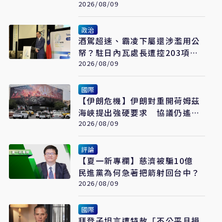
力恐成最大受害者
2026/08/09
政治
酒駕超速、霸凌下屬還涉濫用公
帑？駐日內瓦處長遭控203項爭
議 外交部啟動調查
2026/08/09
國際
【伊朗危機】伊朗對重開荷姆茲
海峽提出強硬要求 協議仍遙不
可及
2026/08/09
評論
【夏一新專欄】慈濟被騙10億
民進黨為何急著把箭射回台中？
2026/08/09
國際
拜登子坦言遭特赦「不公平且損