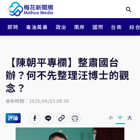
即時
毒油風暴
政治
兩岸
國際
台商
綜
【陳朝平專欄】整肅國台
辦？何不先整理汪博士的觀
念？
發佈時間：2026/06/03 08:30
大
中
小
評論