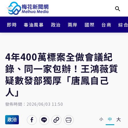
即時
毒油風暴
政治
兩岸
國際
台商
綜
4年400萬標案全做會議紀
錄、同一家包辦！王鴻薇質
疑數發部獨厚「唐鳳自己
人」
發佈時間：2026/06/03 11:50
大
中
小
政治