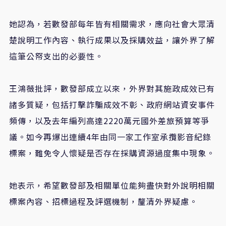
她認為，若數發部每年皆有相關需求，應向社會大眾清
楚說明工作內容、執行成果以及採購效益，讓外界了解
這筆公帑支出的必要性。
王鴻薇批評，數發部成立以來，外界對其施政成效已有
諸多質疑，包括打擊詐騙成效不彰、政府網站資安事件
頻傳，以及去年編列高達
2220
萬元國外差旅預算等爭
議。如今再爆出連續
4
年由同一家工作室承攬影音紀錄
標案，難免令人懷疑是否存在採購資源過度集中現象。
她表示，希望數發部及相關單位能夠盡快對外說明相關
標案內容、招標過程及評選機制，釐清外界疑慮。