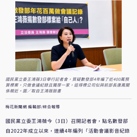
國民黨立委王鴻薇3日舉行記者會，質疑數發部4年編了近400萬預
算標案，只做會議紀錄且獨厚一家，這得標公司似與前部長唐鳳關
係親近。圖／取自王鴻薇臉書
梅花新聞網 編輯部/綜合報導
國民黨立委王鴻薇今（
3
日）召開記者會，點名數發部
自
2022
年成立以來，連續
4
年編列「活動會議影音紀錄