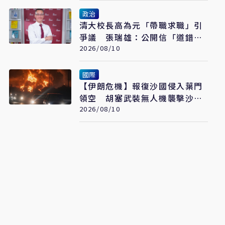
政治
清大校長高為元「帶職求職」引
爭議 張瑞雄：公開信「道錯
歉」
2026/08/10
國際
【伊朗危機】報復沙國侵入葉門
領空 胡塞武裝無人機襲擊沙國
石油設施
2026/08/10