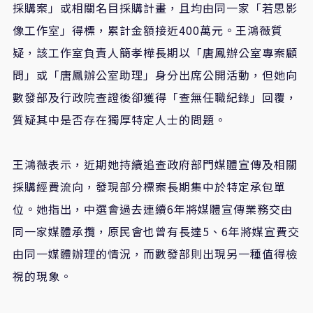
採購案」或相關名目採購計畫，且均由同一家「若思影
像工作室」得標，累計金額接近
400
萬元。王鴻薇質
疑，該工作室負責人簡孝樺長期以「唐鳳辦公室專案顧
問」或「唐鳳辦公室助理」身分出席公開活動，但她向
數發部及行政院查證後卻獲得「查無任職紀錄」回覆，
質疑其中是否存在獨厚特定人士的問題。
王鴻薇表示，近期她持續追查政府部門媒體宣傳及相關
採購經費流向，發現部分標案長期集中於特定承包單
位。她指出，中選會過去連續
6
年將媒體宣傳業務交由
同一家媒體承攬，原民會也曾有長達
5
、
6
年將媒宣費交
由同一媒體辦理的情況，而數發部則出現另一種值得檢
視的現象。