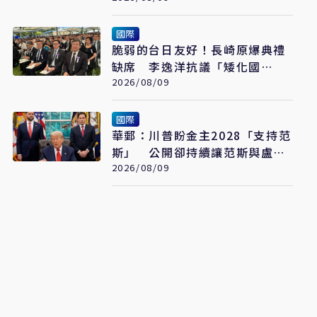
國際
脆弱的台日友好！長崎原爆典禮
缺席 李逸洋抗議「矮化國
格」：日媒揭長崎特殊安排
2026/08/09
國際
華郵：川普盼金主2028「支持范
斯」 公開卻持續讓范斯與盧比
奧較勁接班
2026/08/09