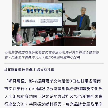
台灣新媒體隴南参訪團長黃丙喜提出台灣農村再生與複合轉型經
驗，與產業代表共同交流。圖/文縣融媒體中心提供
梅花新聞網 陳素貞/甘肅文縣報導
「鄉見萬里」鄉村振興兩岸交流活動3日在甘肅省隴南
市文縣舉行，由中國記協台港澳部與台灣媒體及文化界
人士組成的參訪團，與文縣地方政府及特色產業代表進
行座談交流，共同探討鄉村振興、農業品牌發展及兩岸