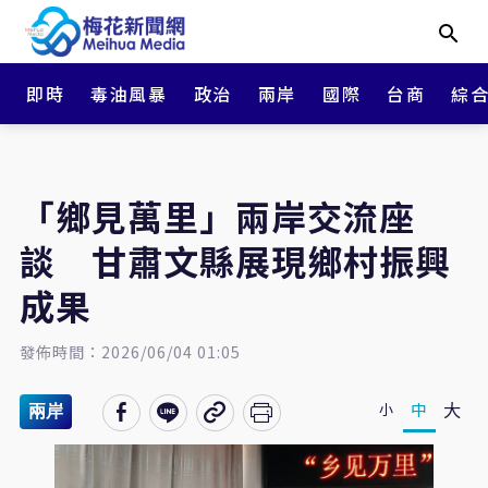
即時
毒油風暴
政治
兩岸
國際
台商
綜
「鄉見萬里」兩岸交流座
談 甘肅文縣展現鄉村振興
成果
發佈時間：2026/06/04 01:05
大
中
小
兩岸