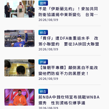
國際
不是「伊斯蘭北約」！麥加共同
防衛協議揭中東新變化 台灣該
看懂「多層次安全」
2026/08/09
綜合
「費仔」遭DFA後重返水手 改
簽小聯盟約 要從3A拚回大聯盟
2026/08/09
評論
【陳朝平專欄】顛倒黑白不能改
變他們防疫不力的黑歷史！
2026/08/09
綜合
前NBA中鋒坎特宣布挑戰WNBA
選秀 性別資格引爆爭議
2026/08/09