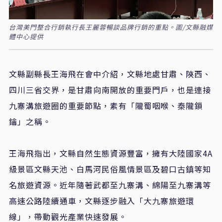
台灣美門整合行銷執行長王麗蓉暢談品牌行銷的重點。圖/文縣融媒
體中心提供
文縣副縣長王海飛在會中介紹，文縣地處甘肅、陝西、
四川三省交界，是甘肅向南開放的重要門戶，也是連接
九寨溝旅遊圈的重要節點，素有「隴蜀咽喉、秦隴鎖
鑰」之稱。
王海飛指出，文縣自然生態資源豐富，擁有大陸國家4A
級景區文縣天池、白馬河民俗風情景區及碧口古鎮等知
名旅遊資源。近年隨著武都至九寨溝、綿陽至九寨溝等
高速公路陸續通車，文縣逐步融入「大九寨旅遊環
線」，帶動觀光產業快速發展。