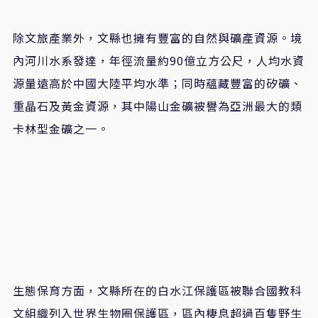
除文旅產業外，文縣也擁有豐富的自然與礦產資源。境
內河川水系發達，年徑流量約90億立方公尺，人均水資
源量遠高於中國大陸平均水準；同時蘊藏豐富的矽礦、
重晶石及黃金資源，其中陽山金礦被譽為亞洲最大的類
卡林型金礦之一。
生態保育方面，文縣所在的白水江保護區被聯合國教科
文組織列入世界生物圈保護區，區內棲息超過百隻野生