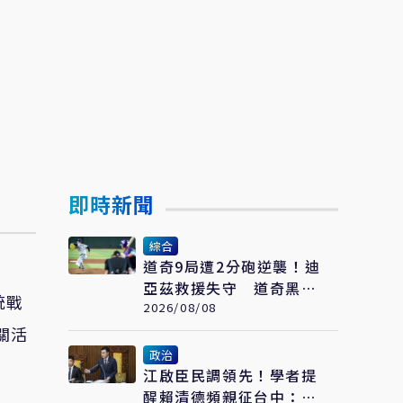
即時新聞
綜合
道奇9局遭2分砲逆襲！迪
亞茲救援失守 道奇黑色
統戰
8月痛吞7連敗
2026/08/08
關活
政治
江啟臣民調領先！學者提
醒賴清德頻親征台中：應