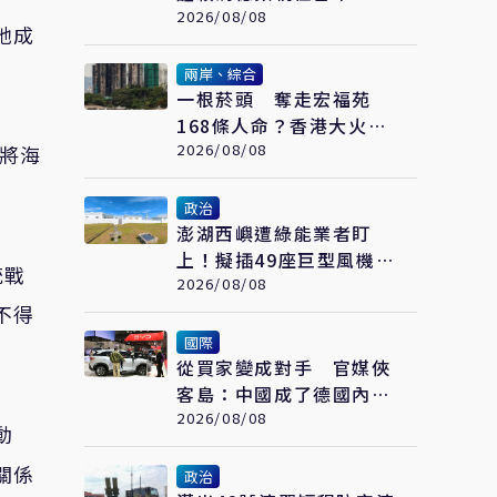
先強化「這部分」
2026/08/08
她成
兩岸、綜合
一根菸頭 奪走宏福苑
168條人命？香港大火調
查：一連串失守的防線
2026/08/08
年將海
政治
澎湖西嶼遭綠能業者盯
上！擬插49座巨型風機
統戰
全鄉抵制、控開發商打消
2026/08/08
不得
耗戰
國際
從買家變成對手 官媒俠
客島：中國成了德國內部
矛盾的出氣筒
2026/08/08
動
關係
政治