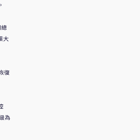
。
關總
賴大
恢復
控
級為