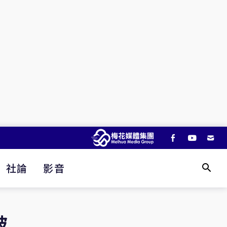
社論
影音
被