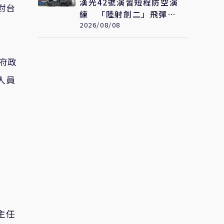
漢光42號演習短程防空演
對台
練 「陸射劍二」飛彈守
護桃園機場安全
2026/08/08
府政
人員
主任