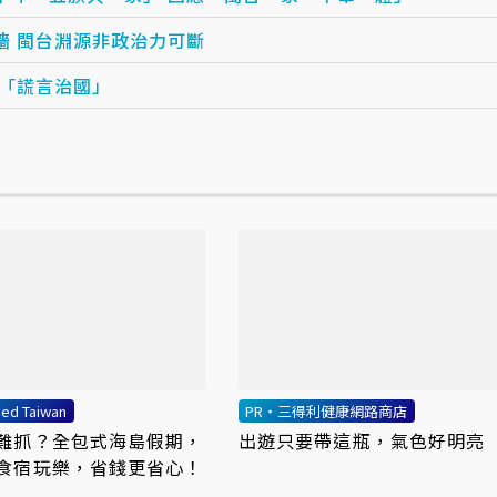
牆 閩台淵源非政治力可斷
黨「謊言治國」
ed Taiwan
PR・三得利健康網路商店
難抓？全包式海島假期，
出遊只要帶這瓶，氣色好明亮
食宿玩樂，省錢更省心！