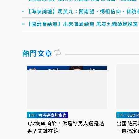
【海峽論壇】馬英九：閩南語、媽祖信仰、佛跳
【國戰會論壇】出席海峽論壇 馬英九戳破民進
熱門文章
PR・台灣癌症基金會
PR・Club M
1/2機率淪陷！你是好男人還是渣
出國花費
男？關鍵在這
一價搞定