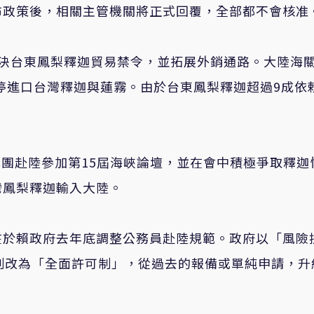
布政策後，相關主管機關將正式回覆，全部都不會核准
解決台東鳳梨釋迦貿易禁令，並拓展外銷通路。大陸海
暫停進口台灣釋迦與蓮霧。由於台東鳳梨釋迦超過9成依
。
率團赴陸參加第15屆海峽論壇，並在會中積極爭取釋迦
灣鳳梨釋迦輸入大陸。
在於賴政府去年底調整公務員赴陸規範。政府以「風險
制改為「全面許可制」，從過去的報備或單純申請，升