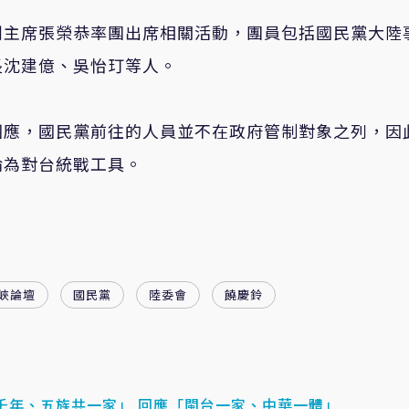
副主席張榮恭率團出席相關活動，團員包括國民黨大陸
長沈建億、吳怡玎等人。
回應，國民黨前往的人員並不在政府管制對象之列，因
淪為對台統戰工具。
峽論壇
國民黨
陸委會
饒慶鈴
千年、五族共一家」 回應「閩台一家、中華一體」