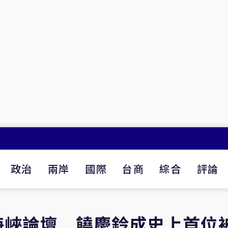
政治
兩岸
國際
台商
綜合
評論
海峽論壇 饒慶鈴成史上首位