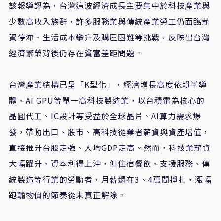
該報導認為，台灣這波經濟成長主要集中於科技產業與
少數高收入族群，許多服務業與傳統產業勞工仍面臨薪
資停滯、生活成本攀升及購屋困難等挑戰，反映出台灣
經濟繁榮背後仍存在貧富差距問題。
台灣產業結構已呈「
K
型化」，經濟增長高度依賴半導
體、
AI GPU
等單一高科技製造業，以台積電為核心的
晶圓代工、
IC
設計等受益於全球晶片、
AI
算力需求爆
發，帶動出口、股市、高科技從業者薪資與資產增值，
直接推升台股走強、人均
GDP
走高。然而，科技業薪資
大幅躍升、資本利得上沖，但住宿餐飲、支援服務、傳
統製造等行業的勞動者，月薪還在
3
、
4
萬間掙扎，漲幅
跑輸物價的節奏從未真正解除。