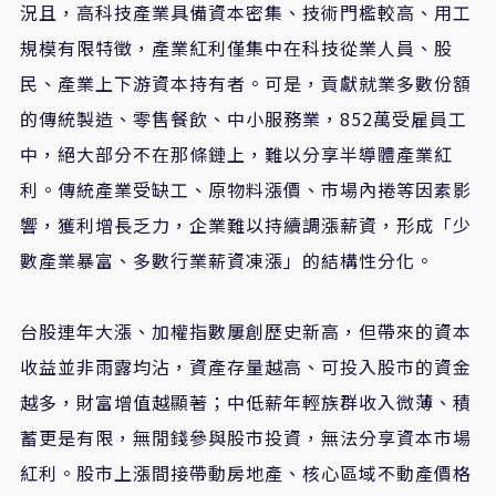
況且，高科技產業具備資本密集、技術門檻較高、用工
規模有限特徵，產業紅利僅集中在科技從業人員、股
民、產業上下游資本持有者。可是，貢獻就業多數份額
的傳統製造、零售餐飲、中小服務業，
852
萬受雇員工
中，絕大部分不在那條鏈上，難以分享半導體產業紅
利。傳統產業受缺工、原物料漲價、市場內捲等因素影
響，獲利增長乏力，企業難以持續調漲薪資，形成「少
數產業暴富、多數行業薪資凍漲」的結構性分化。
台股連年大漲、加權指數屢創歷史新高，但帶來的資本
收益並非雨露均沾，資產存量越高、可投入股市的資金
越多，財富增值越顯著；中低薪年輕族群收入微薄、積
蓄更是有限，無閒錢參與股市投資，無法分享資本市場
紅利。股市上漲間接帶動房地產、核心區域不動產價格