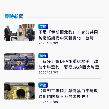
即時新聞
國際
不是「伊斯蘭北約」！麥加共同
防衛協議揭中東新變化 台灣該
看懂「多層次安全」
2026/08/09
綜合
「費仔」遭DFA後重返水手 改
簽小聯盟約 要從3A拚回大聯盟
2026/08/09
評論
【陳朝平專欄】顛倒黑白不能改
變他們防疫不力的黑歷史！
2026/08/09