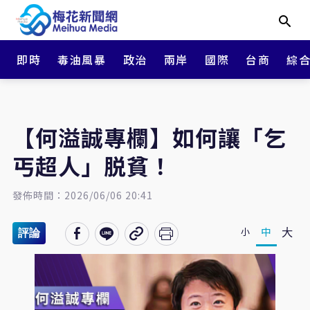
即時
毒油風暴
政治
兩岸
國際
台商
綜
【何溢誠專欄】如何讓「乞
丐超人」脱貧！
發佈時間：2026/06/06 20:41
大
中
小
評論