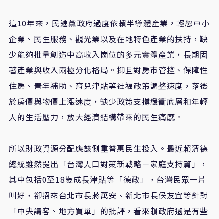
這
10
年來，民進黨政府過度依賴半導體產業，輕忽中小
企業、民生服務、觀光業以及在地特色產業的扶持，缺
少能夠批量創造中高收入崗位的多元實體產業，長期固
著產業與收入兩極分化格局。抑且對房市管控、保障性
住房、青年補助、育兒津貼等社福政策調整速度，落後
於房價與物價上漲速度，缺少政策支撐緩衝底層和年輕
人的生活壓力，放大經濟結構帶來的民生痛感。
所以財政資源分配應該側重普惠民生投入。最近賴清德
總統雖然提出「台灣人口對策新戰略－家庭支持篇」，
其中包括
0
至
18
歲成長津貼等「德政」，台灣民眾一片
叫好，卻招來台北市長蔣萬安、新北市長侯友宜等針對
「中央請客、地方買單」的批評，看來賴政府還是有些