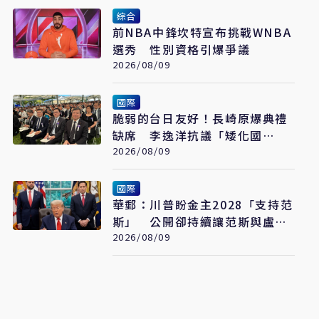
綜合
前NBA中鋒坎特宣布挑戰WNBA
選秀 性別資格引爆爭議
2026/08/09
國際
脆弱的台日友好！長崎原爆典禮
缺席 李逸洋抗議「矮化國
格」：日媒揭長崎特殊安排
2026/08/09
國際
華郵：川普盼金主2028「支持范
斯」 公開卻持續讓范斯與盧比
奧較勁接班
2026/08/09