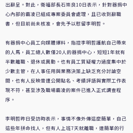
出辭呈。對此，衛福部長石崇良10日表示，針對器捐中
心內部的霸凌已組成專案委員會處理，且已收到辭職
書，但目前尚未核准，會先予以慰留李明哲。
有器捐中心員工向媒體爆料，指控李明哲護航自己帶來
的人馬，員工總人數僅20人的器捐中心，短短1年就有
半數離職、退休或異動。也有員工質疑權力過度集中於
少數主管，在人事任用與業務決策上缺乏充分討論空
間，也有人反映曾遭公開點名、考績評語與實際工作表
現不符，甚至涉及職場霸凌的案件已進入正式調查程
序。
李明哲昨日受訪時表示，事情不像外傳這麼簡單，自己
這些年拼命找人，但有人上班7天就離職，連簡單的行