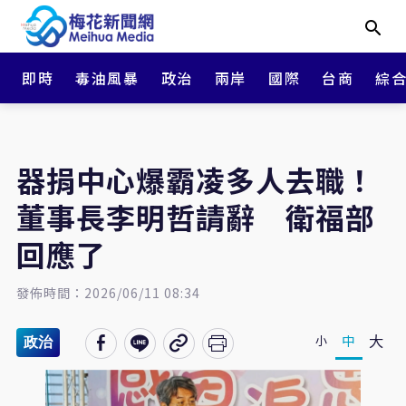
即時
毒油風暴
政治
兩岸
國際
台商
綜
器捐中心爆霸凌多人去職！
董事長李明哲請辭 衛福部
回應了
發佈時間：2026/06/11 08:34
大
中
小
政治