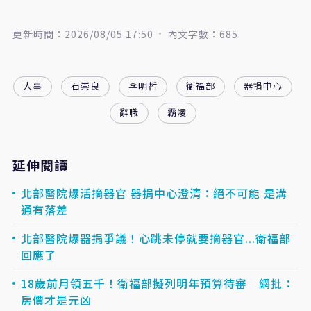
更新時間：2026/08/05 17:50
內文字數：685
人事
石崇良
李明哲
衛福部
器捐中心
辭職
霸凌
延伸閱讀
北部醫院爆活摘器官 器捐中心澄清：絕不可能 是溝
通有落差
北部醫院爆器捐爭議！心跳未停就要摘器官...衛福部
回應了
18歲前月領五千！衛福部擬列明年預算待審 網批：
房價才是元凶