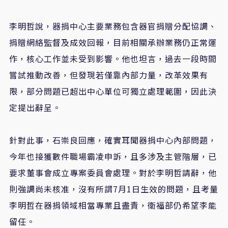
李明哲說，器捐中心主要業務包含器官捐贈分配協調、
捐贈網絡監督及成效回報，目前相關承辦業務仍正常運
作，核心工作並未受到影響。他也坦言，過去一段時間
嘗試推動改善，但發現若僅靠內部力量，改革效果有
限，部分問題已超出中心單位可獨立處理範圍，因此決
定提出辭呈。
針對此事，石崇良回應，確實耳聞器捐中心內部問題，
今年也接獲數件職場霸凌申訴，且多涉及主管階層，已
要求董事會成立專案委員會處理。對於李明哲請辭，他
則強調尚未核准，沒有所謂7月1日生效的問題，且考量
李明哲在器捐領域相當專業且盡責，衛福部仍希望李能
留任。