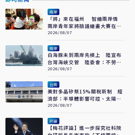
兩岸
「將」來在福州 智繪兩岸情
兩岸青年家將臉譜繪畫大賽在福
州開幕
2026/08/07
兩岸
白海豚未到兩岸先槓上 陸宣布
台灣海峽交管 陸委會：不勞費
心
2026/08/07
台商
美對多晶矽祭15%關稅新制 經
濟部：半導體影響可控、太陽能
產業衝擊有限
2026/08/07
評論
【梅花評論】進一步探究社科院
台研所長朱衛東的「不統而統」