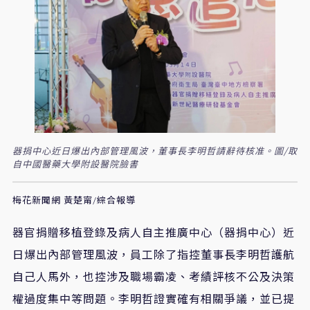
器捐中心近日爆出內部管理風波，董事長李明哲請辭待核准。圖/取
自中國醫藥大學附設醫院臉書
梅花新聞網 黃楚甯/綜合報導
器官捐贈移植登錄及病人自主推廣中心（器捐中心）近
日爆出內部管理風波，員工除了指控董事長李明哲護航
自己人馬外，也控涉及職場霸凌、考績評核不公及決策
權過度集中等問題。李明哲證實確有相關爭議，並已提