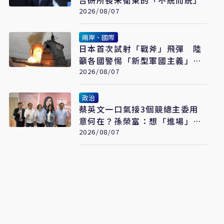
2026/08/07
兩岸、國際
日本首次試射「戰斧」飛彈 陸
籲各國警惕「新型軍國主義」發
展
2026/08/07
政治
蔡英文一口氣接3個競總主委用
意何在？孫榮富：想「進場」接
黨主席
2026/08/07