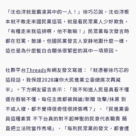
「沈伯洋就是霸凌其中的一人！」徐巧芯說，沈伯洋根
本就不敢走來國民黨這區，就是看民眾黨人少好欺負，
「有種走來我這排啊，他不敢嘛！」民眾黨每次發言時
都在狂罵、鼓譟，但國民黨發言人安靜地跟什麼一樣，
這也是為什麼藍白合關係很緊密的其中一項原因。
社群平台
Threads
有網友發文寫道：「就憑著徐巧芯的
這段話，我保證2028讓你大民進黨立委總席次再減
半」。下方網友留言表示：「我不知道人民是真看不懂
還在假裝不懂，每任主席都被與論/新聞 攻擊/抹黑 到
不成人樣，都不覺得很奇怪很誇張嗎？」、「民進黨委
員這種素質 不下台真的對不起神聖的民意代表職責 簡
直把立法院當作秀場」、「每則民眾黨的發文，都會遭