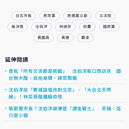
台北市長
民眾黨
民進黨立委
立法院
吳沛憶
沈伯洋
林淑芬
挑釁
國民黨
黃國昌
黃捷
霸凌
延伸閱讀
曾批「所有交流都是統戰」 沈伯洋鬆口想訪京 國
台辦大酸：自抬身價、譁眾取寵
沈伯洋拋「雙城論壇改對北京」、「大台北天際
線」！林奕華酸邏輯奇怪
裝窮選市長？沈伯洋被爆是「課金戰士」 笑稱：這
只是小額