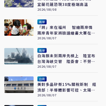
宜蘭花蓮恐現38度極端高溫
2026/08/08
兩岸
「將」來在福州 智繪兩岸情
兩岸青年家將臉譜繪畫大賽在福
州開幕
2026/08/07
兩岸
白海豚未到兩岸先槓上 陸宣布
台灣海峽交管 陸委會：不勞費
心
2026/08/07
台商
美對多晶矽祭15%關稅新制 經
濟部：半導體影響可控、太陽能
產業衝擊有限
2026/08/07