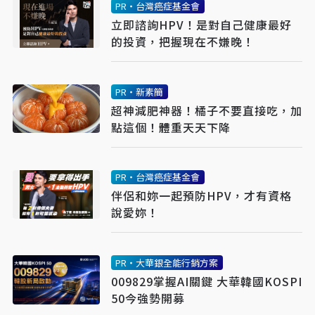
PR・台灣癌症基金會
立即諮詢HPV！是對自己健康最好
的投資，把握現在不嫌晚！
PR・新素簡
超神減肥神器！橘子不要直接吃，加
點這個！體重天天下降
PR・台灣癌症基金會
伴侶和妳一起預防HPV，才有資格
說愛妳！
PR・大華銀全能行銷方案
009829掌握AI關鍵 大華韓國KOSPI
50今強勢開募