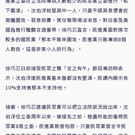
進黨立委在立法院專挑人數較少的民眾黨立委進行「私
下霸凌」，沈伯洋就是其中一人，只要不順其意便會近
距離圍攻、惡意挑釁，常仗著現場沒收音，對白委及黃
國昌進行難聽言語羞辱。徐巧芯直言，民進黨面對席次
較多的國民黨「根本不敢來圍攻，民進黨只敢專挑8個
人欺負，這是非常小人的行為」。
徐巧芯日前接受民眾之聲「言之有午」節目專訪時表
示，沈伯洋連民進黨基本盤都沒有整滿，民調內顯示有
10%支持者根本不支持他。
接著，徐巧芯建議民眾黨可以把立法院狀況說出來，沈
伯洋任立委兩年以來、被提名之前，極盡所能的羞辱民
眾黨8席立委，民進黨欺善怕惡，只要民眾黨發言令民