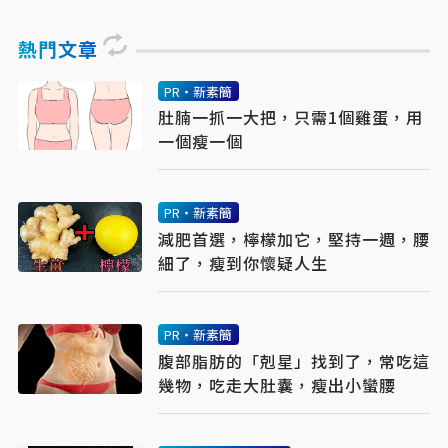
熱門文章
PR・新素簡
肚腩一抓一大把，只需1個雞蛋，用
一個瘦一個
PR・新素簡
減肥首選，檸檬加它，堅持一週，腰
細了，瘦到你懷疑人生
PR・新素簡
腹部脂肪的「剋星」找到了，常吃這
幾物，吃走大肚囊，瘦出小蠻腰