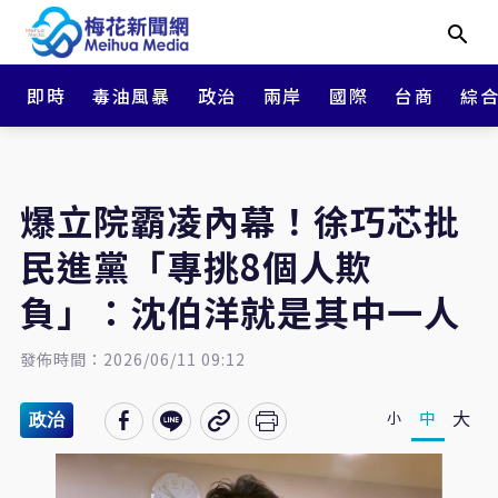
即時
毒油風暴
政治
兩岸
國際
台商
綜
爆立院霸凌內幕！徐巧芯批
民進黨「專挑8個人欺
負」：沈伯洋就是其中一人
發佈時間：2026/06/11 09:12
大
中
小
政治