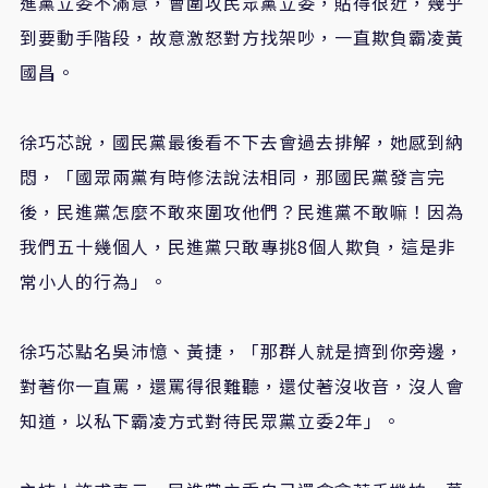
進黨立委不滿意，會圍攻民眾黨立委，貼得很近，幾乎
到要動手階段，故意激怒對方找架吵，一直欺負霸凌黃
國昌。
徐巧芯說，國民黨最後看不下去會過去排解，她感到納
悶，「國眾兩黨有時修法說法相同，那國民黨發言完
後，民進黨怎麼不敢來圍攻他們？民進黨不敢嘛！因為
我們五十幾個人，民進黨只敢專挑8個人欺負，這是非
常小人的行為」。
徐巧芯點名吳沛憶、黃捷，「那群人就是擠到你旁邊，
對著你一直罵，還罵得很難聽，還仗著沒收音，沒人會
知道，以私下霸凌方式對待民眾黨立委2年」。