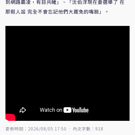
到網路霸凌，有目共睹」、「沈伯洋現在要選舉了 在
那假人設 完全不會忘記他們大罷免的嘴臉」。
更新時間：2026/08/05 17:50
內文字數：918