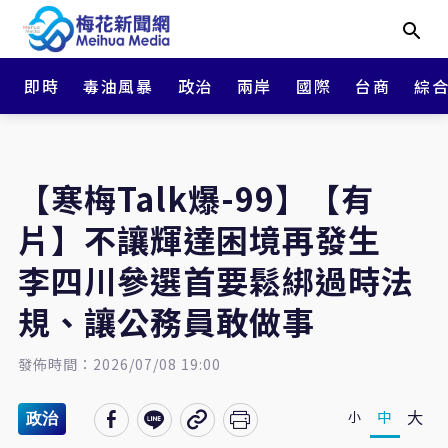
即時
毒油風暴
政治
兩岸
國際
台商
綜
【寒梅Talk爆-99】【有
片】不讓輝達困境再發生
李四川參選首要鬆綁過時法
規、讓公務員敢做事
發佈時間：2026/07/08 19:00
大
中
小
政治