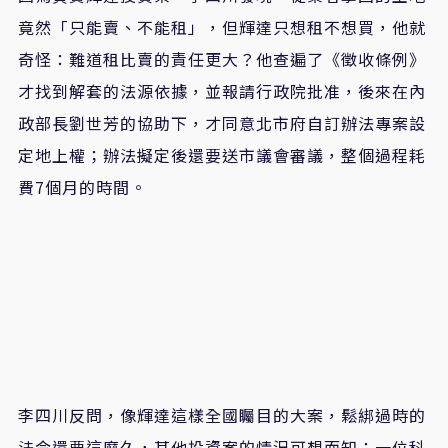
竟然「只能賣、不能租」，但輝達只想租不想買，他就
奇怪：難道租比賣的責任更大？他查遍了《徵收條例》
才找到解套的法源依據，並報請行政院批准，後來在內
政部長劉世芳的協助下，才同意北市府自訂辦法專案設
定地上權；辦法擬定後還要送市議會審議，整個過程耗
費7個月的時間。
李四川反問，像輝達這樣全國矚目的大案，鬆綁過時的
法令還要這麼久，其他投資案的情況可想而知；一位科