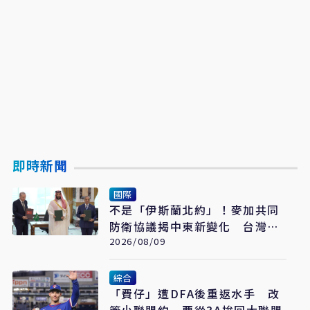
即時新聞
國際
不是「伊斯蘭北約」！麥加共同
防衛協議揭中東新變化 台灣該
看懂「多層次安全」
2026/08/09
綜合
「費仔」遭DFA後重返水手 改