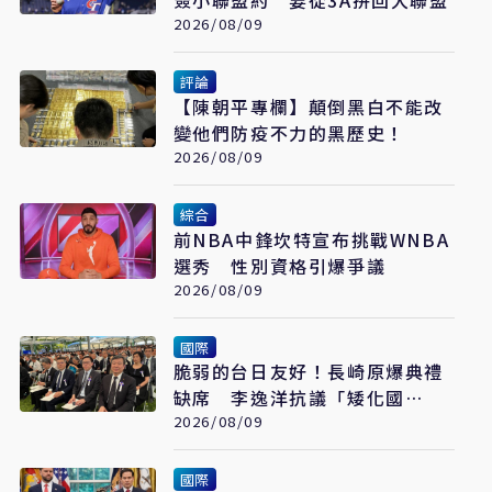
簽小聯盟約 要從3A拚回大聯盟
2026/08/09
評論
【陳朝平專欄】顛倒黑白不能改
變他們防疫不力的黑歷史！
2026/08/09
綜合
前NBA中鋒坎特宣布挑戰WNBA
選秀 性別資格引爆爭議
2026/08/09
國際
脆弱的台日友好！長崎原爆典禮
缺席 李逸洋抗議「矮化國
格」：日媒揭長崎特殊安排
2026/08/09
國際