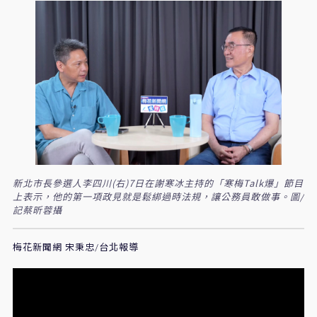
新北市長參選人李四川(右)7日在謝寒冰主持的「寒梅Talk爆」節目
上表示，他的第一項政見就是鬆綁過時法規，讓公務員敢做事。圖/
記蔡昕蓉攝
梅花新聞網 宋秉忠/台北報導