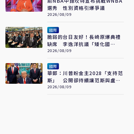
前NBA中鋒坎特宣布挑戰WNBA
選秀 性別資格引爆爭議
2026/08/09
國際
脆弱的台日友好！長崎原爆典禮
缺席 李逸洋抗議「矮化國
格」：日媒揭長崎特殊安排
2026/08/09
國際
華郵：川普盼金主2028「支持范
斯」 公開卻持續讓范斯與盧比
奧較勁接班
2026/08/09