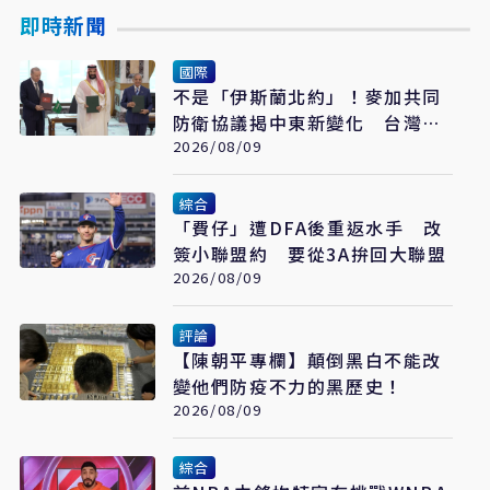
即時新聞
國際
不是「伊斯蘭北約」！麥加共同
防衛協議揭中東新變化 台灣該
看懂「多層次安全」
2026/08/09
綜合
「費仔」遭DFA後重返水手 改
簽小聯盟約 要從3A拚回大聯盟
2026/08/09
評論
【陳朝平專欄】顛倒黑白不能改
變他們防疫不力的黑歷史！
2026/08/09
綜合