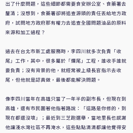
出了什麼問題，這些細節都需要食安辦公室、食藥署去
釐清；沒想到，食藥署卻將追查源頭的責任丟給地方政
府，試問地方政府那有權力去追查全國問題油品的原料
來源和加工過程？
過去在台北市新工處服務時，李四川就多次負責「收
尾」工作，其中，很多屬於「爛尾」工程，誰收手誰就
要負責；沒有背景的他，就經常被上級長官指示去收
尾，但他就是認真做，最後都能解決問題。
像李四川當年在高雄只當了一年半的副市長，但現在到
高雄，還有市民圍著他指著路說：「這路是你修的，到
現在都還沒壞」；最近到三芝跑選舉，當地里長也感謝
他讓淺水灣社區不再淹水，這些點點滴滴都讓他覺得安