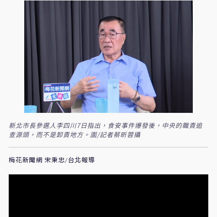
新北市長參選人李四川7日指出，食安事件爆發後，中央的職責追
查源頭，而不是卸責地方。圖/記者蔡昕蓉攝
梅花新聞網 宋秉忠/台北報導