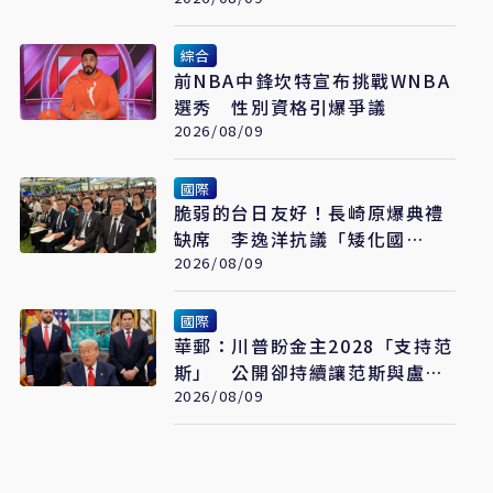
綜合
前NBA中鋒坎特宣布挑戰WNBA
選秀 性別資格引爆爭議
2026/08/09
國際
脆弱的台日友好！長崎原爆典禮
缺席 李逸洋抗議「矮化國
格」：日媒揭長崎特殊安排
2026/08/09
國際
華郵：川普盼金主2028「支持范
斯」 公開卻持續讓范斯與盧比
奧較勁接班
2026/08/09