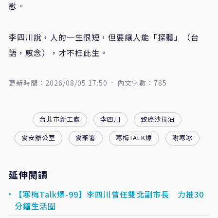
慰。
李四川說，人的一生很短，但要讓人能「探聽」（台
語，感念），才不枉此生。
更新時間：2026/08/05 17:50
內文字數：785
台北市新工處
李四川
致癌沙拉油
食安辦公室
食藥署
寒梅TALK爆
謝寒冰
延伸閱讀
【寒梅Talk爆-99】李四川曾任雙北副市長 力推30
分鐘生活圈