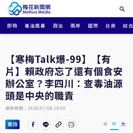
即時
毒油風暴
政治
兩岸
國際
台商
綜
【寒梅Talk爆-99】【有
片】賴政府忘了還有個食安
辦公室？李四川：查毒油源
頭是中央的職責
發佈時間：2026/07/08 19:00
大
中
小
政治