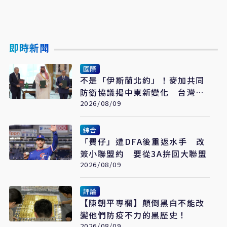
即時新聞
國際
不是「伊斯蘭北約」！麥加共同
防衛協議揭中東新變化 台灣該
看懂「多層次安全」
2026/08/09
綜合
「費仔」遭DFA後重返水手 改
簽小聯盟約 要從3A拚回大聯盟
2026/08/09
評論
【陳朝平專欄】顛倒黑白不能改
變他們防疫不力的黑歷史！
2026/08/09