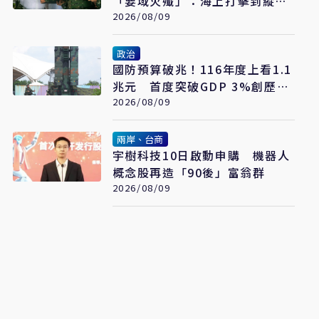
「要域火殲」：海上打擊到縱深
防禦驗證整體戰力
2026/08/09
政治
國防預算破兆！116年度上看1.1
兆元 首度突破GDP 3%創歷史
新高
2026/08/09
兩岸、台商
宇樹科技10日啟動申購 機器人
概念股再造「90後」富翁群
2026/08/09