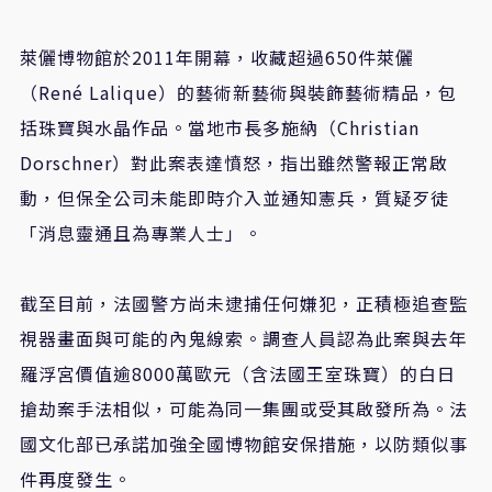
萊儷博物館於2011年開幕，收藏超過650件萊儷
（René Lalique）的藝術新藝術與裝飾藝術精品，包
括珠寶與水晶作品。當地市長多施納（Christian
Dorschner）對此案表達憤怒，指出雖然警報正常啟
動，但保全公司未能即時介入並通知憲兵，質疑歹徒
「消息靈通且為專業人士」。
截至目前，法國警方尚未逮捕任何嫌犯，正積極追查監
視器畫面與可能的內鬼線索。調查人員認為此案與去年
羅浮宮價值逾8000萬歐元（含法國王室珠寶）的白日
搶劫案手法相似，可能為同一集團或受其啟發所為。法
國文化部已承諾加強全國博物館安保措施，以防類似事
件再度發生。