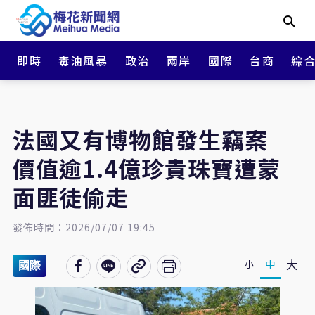
即時
毒油風暴
政治
兩岸
國際
台商
綜
法國又有博物館發生竊案
價值逾1.4億珍貴珠寶遭蒙
面匪徒偷走
發佈時間：2026/07/07 19:45
大
中
小
國際