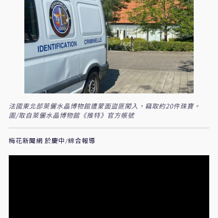
法國東北部萊儷水晶博物館遭蒙面盜匪闖入，竊取約20件珠寶。
圖/取自萊儷水晶博物館《推特》官方帳號
梅花新聞網 於慶中/綜合報導