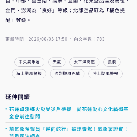
苗、中部、雲嘉南、高屏、宜蘭、花東空品區及馬祖、
金門、澎湖為「良好」等級；北部空品區為「橘色提
醒」等級。
更新時間：2026/08/05 17:50
內文字數：783
中央氣象署
天氣
太平洋高壓
長浪
海上颱風警報
強烈颱風巴威
陸上颱風警報
延伸閱讀
花蓮卓溪鄉火災受災戶待援 愛花蓮愛心文化藝術基
金會前往慰問
前氣象預報員「逆向蛇行」被逮毒駕！氣象署證實：
尊重司法調查