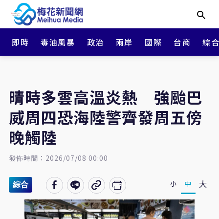
即時
毒油風暴
政治
兩岸
國際
台商
綜
晴時多雲高溫炎熱 強颱巴
威周四恐海陸警齊發周五傍
晚觸陸
發佈時間：2026/07/08 00:00
大
中
小
綜合