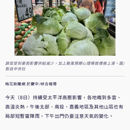
蔬菜受到豪雨影響供給減少，加上颱風預期心理導致價格上漲。圖/
取自中央社
梅花新聞網 於慶中/綜合報導
今天（8日）持續受太平洋高壓影響，各地晴到多雲、
高溫炎熱，午後北部、南投、嘉義地區及其他山區也有
局部短暫雷陣雨，下午出門仍要注意天氣的變化。