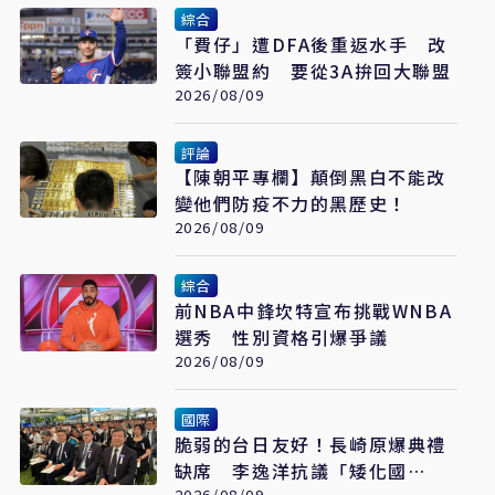
綜合
「費仔」遭DFA後重返水手 改
簽小聯盟約 要從3A拚回大聯盟
2026/08/09
評論
【陳朝平專欄】顛倒黑白不能改
變他們防疫不力的黑歷史！
2026/08/09
綜合
前NBA中鋒坎特宣布挑戰WNBA
選秀 性別資格引爆爭議
2026/08/09
國際
脆弱的台日友好！長崎原爆典禮
缺席 李逸洋抗議「矮化國
2026/08/09