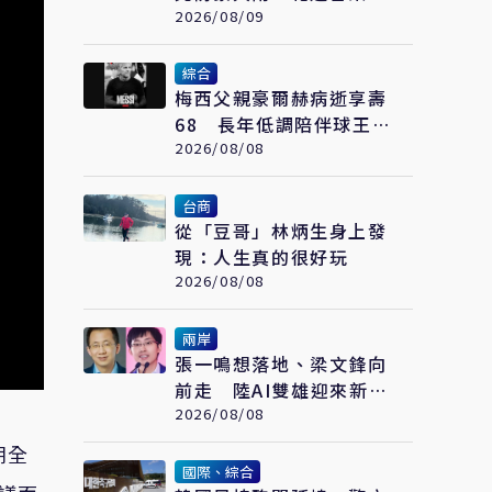
防焚風
2026/08/09
綜合
梅西父親豪爾赫病逝享壽
68 長年低調陪伴球王走
過職業生涯
2026/08/08
台商
從「豆哥」林炳生身上發
現：人生真的很好玩
2026/08/08
兩岸
張一鳴想落地、梁文鋒向
前走 陸AI雙雄迎來新一
輪選擇
2026/08/08
朗全
國際、綜合