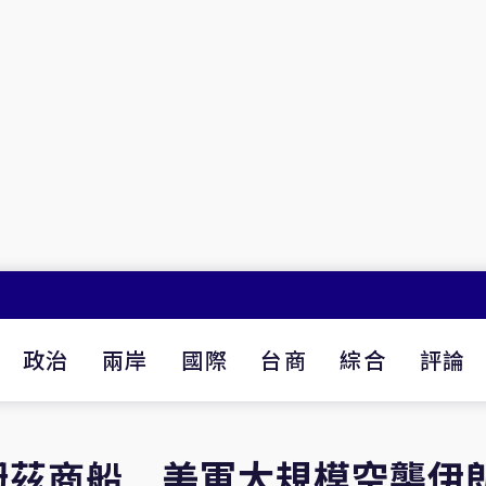
政治
兩岸
國際
台商
綜合
評論
姆茲商船 美軍大規模空襲伊