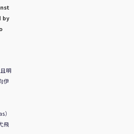
inst
d by
to
，且明
向伊
as）
弋飛