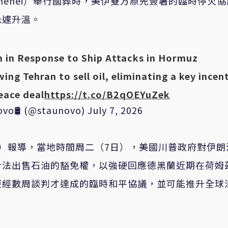
 Khamenei）舉行國葬時，美伊雙方原先簽署的臨時停火
急遽升溫。
an in Response to Ship Attacks in Hormuz
ing Tehran to sell oil, eliminating a key incen
peace deal
https://t.co/B2qOEYuZek
ovo🛢 (@staunovo)
July 7, 2026
Journal）報導，當地時間周二（7日），美國川普政府對伊
合法出售石油的豁免權，以強硬回應德黑蘭近期在荷姆
歷經數周談判才達成的臨時和平協議，並可能推升全球