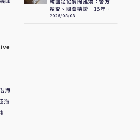
協議面
韓國足協醜聞延燒：警方
搜查、國會聽證 15年前
「不當招待」疑雲重見天
2026/08/08
日
tive
朗沿海
茲海
油