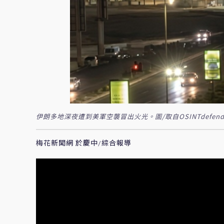
伊朗多地深夜遭到美軍空襲冒出火光。圖/取自OSINTdefen
梅花新聞網 於慶中/綜合報導