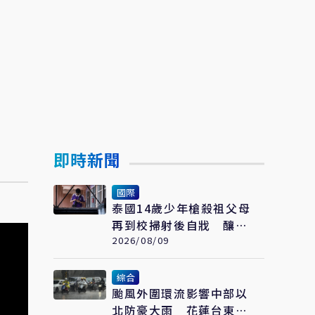
即時新聞
國際
泰國14歲少年槍殺祖父母
再到校掃射後自戕 釀10
死逾30傷
2026/08/09
綜合
颱風外圍環流影響中部以
北防豪大雨 花蓮台東需