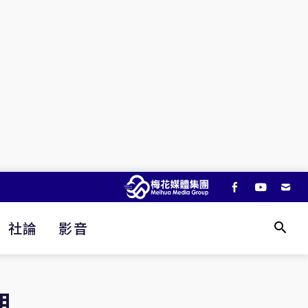
社論
影音
朗