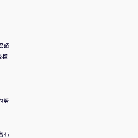
協議
授權
的努
售石