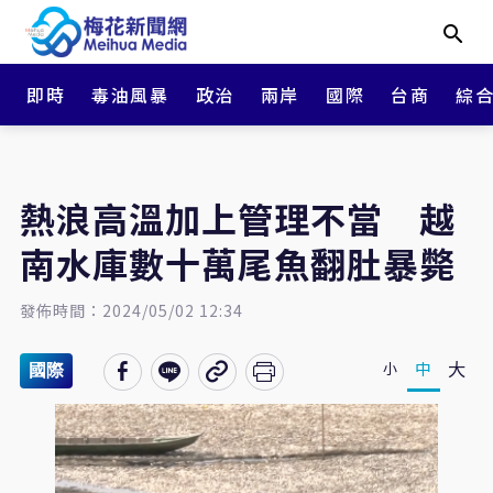
即時
毒油風暴
政治
兩岸
國際
台商
綜
熱浪高溫加上管理不當 越
南水庫數十萬尾魚翻肚暴斃
發佈時間：2024/05/02 12:34
大
中
小
國際