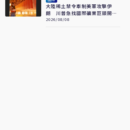
大陸稀土禁令牽制美軍攻擊伊
朗 川普急找國際礦業巨頭開會
反制
2026/08/08