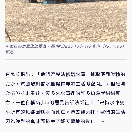
水面已被魚屍滿滿覆蓋。圖/取自Báo Tuổi Trẻ 官方《YouTube》
頻道
有民眾指出：「他們曾設法修繕水庫，抽取底部淤積的
泥沙，試圖增加蓄水量提供魚類生活的空間」，但是清
淤措施並未奏效，沒多久水庫裡的許多魚類就紛紛死
亡。一位自稱Nghia的居民告訴法新社：「宋梅水庫幾
乎所有的魚都因缺水而死亡。過去幾天裡，我們的生活
因為強烈的臭味而發生了翻天覆地的變化」。