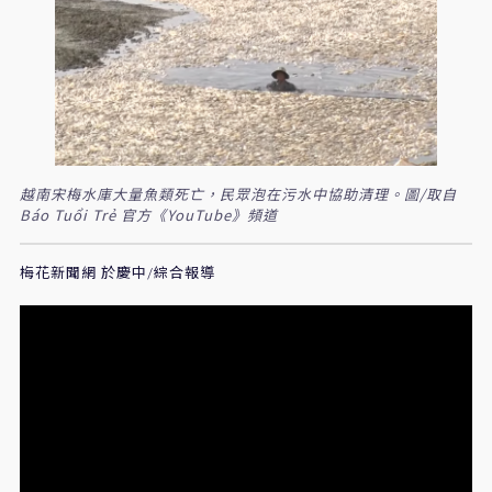
越南宋梅水庫大量魚類死亡，民眾泡在污水中協助清理。圖/取自
Báo Tuổi Trẻ 官方《YouTube》頻道
梅花新聞網 於慶中/綜合報導