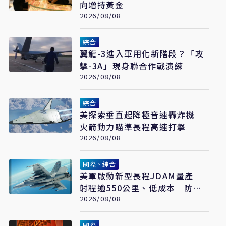
向增持黃金
2026/08/08
綜合
翼龍-3進入軍用化新階段？「攻
擊-3A」現身聯合作戰演練
2026/08/08
綜合
美探索垂直起降極音速轟炸機
火箭動力瞄準長程高速打擊
2026/08/08
國際、綜合
美軍啟動新型長程JDAM量產
射程逾550公里、低成本 防區
外打擊新利器
2026/08/08
國際