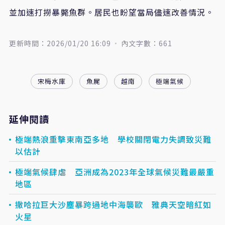
並加速打撈暴斃魚群。居民也盼望當局儘速改善情況。
更新時間：2026/01/20 16:09
內文字數：661
宋梅水庫
魚屍
越南
極端氣候
延伸閱讀
極端熱浪重擊東南亞多地 學校關閉電力失調致災難
以估計
極端氣候肆虐 亞洲成為2023年全球氣候災難最嚴重
地區
撒哈拉巨大沙塵暴跨過地中海襲歐 雅典天空暗紅如
火星