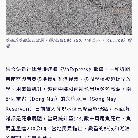
水庫的水面滿布魚屍。圖/取自Báo Tuổi Trẻ 官方《YouTube》頻
道
綜合法新社與當地媒體《VnExpress》報導，一如近期
東南亞與南亞多地遭到熱浪侵襲，多間學校被迫提早放
學、用電量飆升，越南中部和南部也出現炙熱高溫，南
部同奈省（Dong Nai）的宋梅水庫（Song May
Reservoir）日前被人發現水位已降至極低點，水面滿
滿都是死魚屍體，當局統計至少有數十萬尾魚死亡，魚
屍重量達200公噸，當地民眾指出，嚴重的熱浪和湖泊