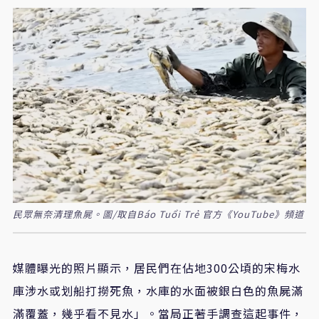
民眾無奈清理魚屍。圖/取自Báo Tuổi Trẻ 官方《YouTube》頻道
媒體曝光的照片顯示，居民們在佔地300公頃的宋梅水
庫涉水或划船打撈死魚，水庫的水面被銀白色的魚屍滿
滿覆蓋，幾乎看不見水」。當局正著手調查這起事件，