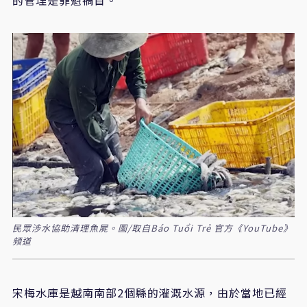
的管理是罪魁禍首。
民眾涉水協助清理魚屍。圖/取自Báo Tuổi Trẻ 官方《YouTube》
頻道
宋梅水庫是越南南部2個縣的灌溉水源，由於當地已經