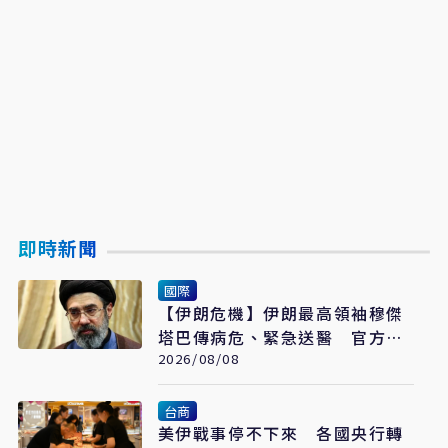
即時新聞
國際
【伊朗危機】伊朗最高領袖穆傑
塔巴傳病危、緊急送醫 官方未
證實
2026/08/08
台商
美伊戰事停不下來 各國央行轉