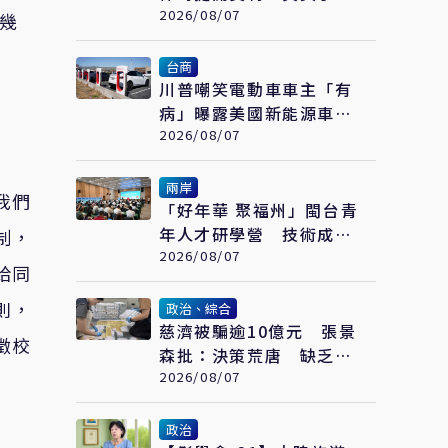
辦全家飲食
2026/08/07
幾
台商
川普嘲笑電動車車主「有
病」曝露美國新能源車發
展落後中國的關鍵
2026/08/07
兩岸
我們
「好年華 聚福州」閩台青
年人才研學營 技術成果
制，
發表會在福州舉辦
2026/08/07
給同
則，
政治、綜合
慈濟被騙逾10億元 張景
澂校
森批：決策荒唐 缺乏嚴
謹程序
2026/08/07
政治