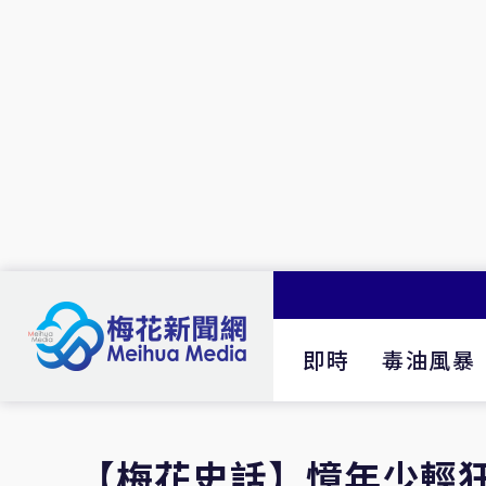
即時
毒油風暴
【梅花史話】憶年少輕狂