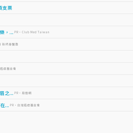
頭支票
？
...
PR・Club Med Taiwan
壽 新終身醫靠
灣癌症基金會
...
PR・易借網
...
PR・台灣癌症基金會