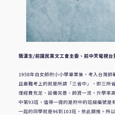
簡漢生
/前
國民黨文工會主委、前中天電視台
1958年自女師附小小學畢業後，考入台灣
且最難考上的就是所謂「三省中」，即三所
僅經費充足、設備完善、師資一流，升學率
中第93班，值得一提的是附中的班級編號是
一屆的同學就是96到103班，依此類推。