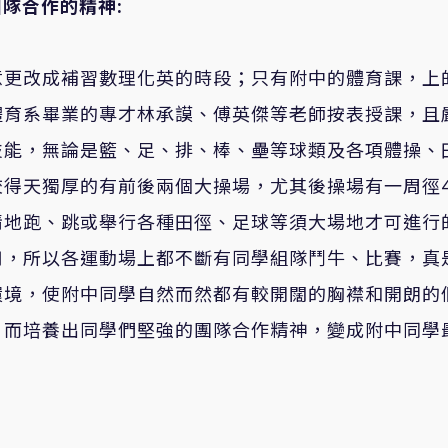
隊合作的精神:
意更改成補習數理化英的時段；只有附中的體育課，上
體育系畢業的專才林承謨、傅英傑等老師按表授課，且
技能，無論是籃、足、排、棒、壘等球類及各項體操、
得天獨厚的有前後兩個大操場，尤其後操場有一周徑4
情地跑、跳或舉行各種田徑、足球等須大場地才可進行
用，所以各運動場上都不斷有同學組隊鬥牛、比賽，真
環境，使附中同學自然而然都有較開闊的胸襟和開朗的
，而培養出同學們堅強的團隊合作精神，變成附中同學