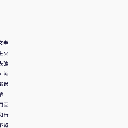
文老
生火
去強
，就
都過
龢
們互
和行
不肯