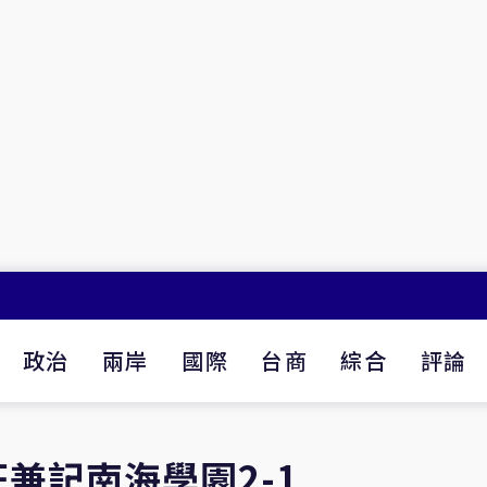
政治
兩岸
國際
台商
綜合
評論
兼記南海學園2-1