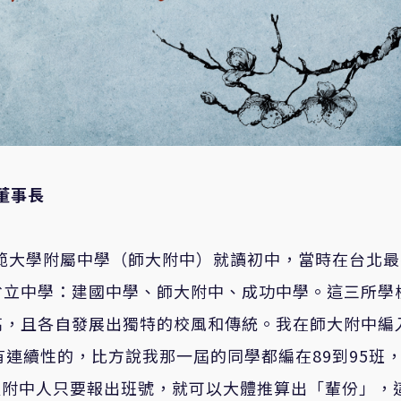
董事長
師範大學附屬中學（師大附中）就讀初中，當時在台北
省立中學：建國中學、師大附中、成功中學。這三所學
高，且各自發展出獨特的校風和傳統。我在師大附中編
有連續性的，比方說我那一屆的同學都編在89到95班
所以附中人只要報出班號，就可以大體推算出「輩份」，