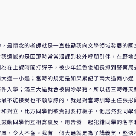
的，最懷念的老師就是一直鼓勵我向文學領域發展的國
令我遺憾的是因那時常常溜課到校外呼朋引伴，在野地
因為在上課時間打彈子，被少年組魯俊組長抓到警察局
兩大過一小過；當時的規定是如果累記了兩大過兩小過
條件入學；滿三大過就會被開除學籍。所以初三時每天
我最不能接受也不願原諒的，就是對當時訓導主任張彤
盾和對立，比方同學們被責罰要打板子，他居然要同學
是鼓動同學們互相窩裏反，用告發一起犯錯同學的名字
作風，令人不齒。我有一個大過就是為了講義氣，堅決