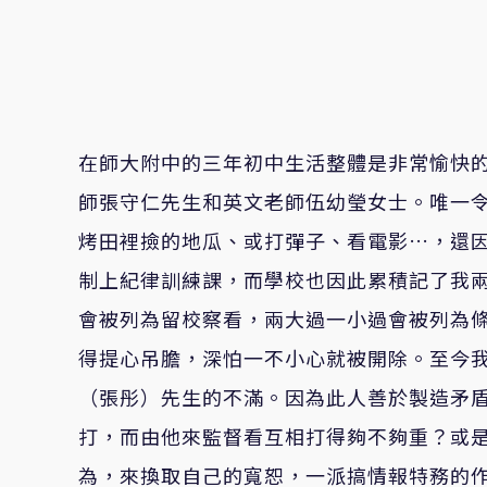
在師大附中的三年初中生活整體是非常愉快
師張守仁先生和英文老師伍幼瑩女士。唯一
烤田裡撿的地瓜、或打彈子、看電影…，還
制上紀律訓練課，而學校也因此累積記了我
會被列為留校察看，兩大過一小過會被列為
得提心吊膽，深怕一不小心就被開除。至今
（張彤）先生的不滿。因為此人善於製造矛
打，而由他來監督看互相打得夠不夠重？或
為，來換取自己的寬恕，一派搞情報特務的