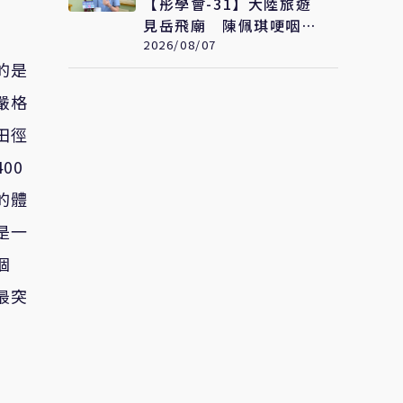
【彤學會-31】大陸旅遊
見岳飛廟 陳佩琪哽咽：
盼能為柯文哲京華城案平
2026/08/07
反
的是
嚴格
田徑
00
的體
是一
個
最突