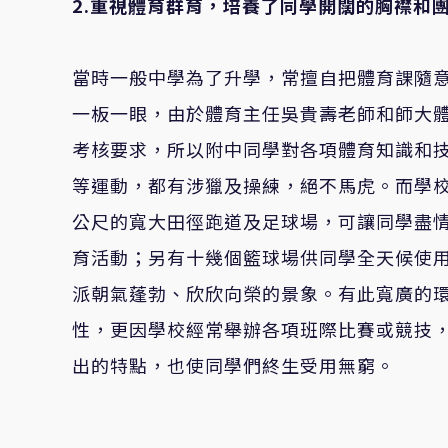
2.
重視體育群育，培養了同學開闊的胸襟和團
當時一般中學為了升學，常擅自把體育課隨
一板一眼，由於體育主任吳貴壽老師和師大
考核要求，所以附中同學對各項體育知識和
等運動，都有涉獵及操練，絕不馬虎。而學校
公尺的寬大田徑跑道及足球場，可讓同學盡
育活動；另有十幾個籃球場供同學全天候使
派朝氣蓬勃、欣欣向榮的景象。有此寬廣的
性，更因學校經常舉辦各項班際比賽或競技
出的特點，也使同學們終生受用無窮。