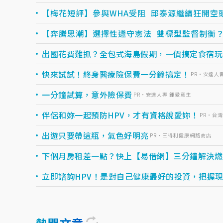
【梅花短評】參與WHA受阻 邱泰源繼續狂開空
【奔騰思潮】選擇性遵守憲法 雙標型監督制衡
出國花費難抓？全包式海島假期，一價搞定食宿玩樂，
快來試試！終身醫療險保費一分鐘搞定！
PR・安達人
一分鐘試算，意外險保費
PR・安達人壽 鍾愛意生
伴侶和妳一起預防HPV，才有資格說愛妳！
PR・台
出遊只要帶這瓶，氣色好明亮
PR・三得利健康網路商店
下個月房租差一點？快上【易借網】三分鐘解決燃眉之
立即諮詢HPV！是對自己健康最好的投資，把握現在