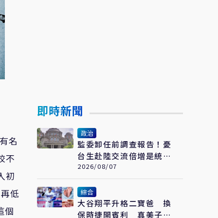
即時新聞
政治
最有名
監委卸任前調查報告！憂
台生赴陸交流倍增是統
校不
戰 賴士葆：台青終會認
2026/08/07
入初
清台獨手段
，再低
綜合
大谷翔平升格二寶爸 換
這個
保時捷開賓利 真美子包