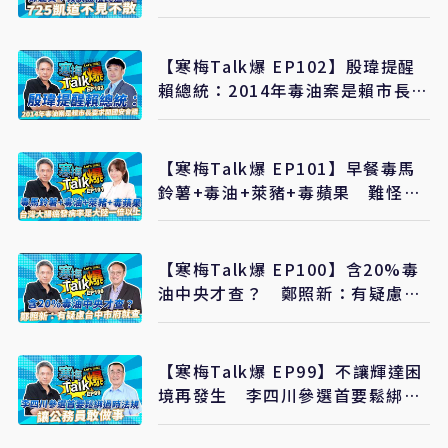
【寒梅Talk爆 EP102】殷瑋提醒
賴總統：2014年毒油案是賴市長要
求開國安會議
【寒梅Talk爆 EP101】早餐毒馬
鈴薯+毒油+萊豬+毒蘋果 難怪台
灣大腸癌發病率是大陸一倍以上
【寒梅Talk爆 EP100】含20%毒
油中央才查？ 鄭照新：有疑慮台
中市府就查 保護消費者最重要
【寒梅Talk爆 EP99】不讓輝達困
境再發生 李四川參選首要鬆綁過
時法規、讓公務員敢做事