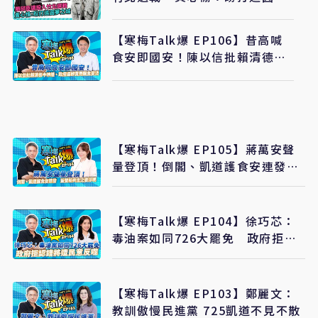
之城
【寒梅Talk爆 EP106】昔高喊
食安即國安！陳以信批賴清德今
神隱、政府還卸責甩鍋食安法
【寒梅Talk爆 EP105】蔣萬安聲
量登頂！倒閣、凱道護食安連發
藍營新共主之姿浮現
【寒梅Talk爆 EP104】徐巧芯：
毒油案如同726大罷免 政府拒認
錯將遭民意反噬
【寒梅Talk爆 EP103】鄭麗文：
教訓傲慢民進黨 725凱道不見不散