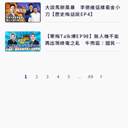
大談馬辦風暴 李德維這樣看金小
刀【歷史梅話說EP4】
【寒梅Talk爆EP98】無人機不能
再出現綠電之亂 牛煦庭：國民黨
要求列入年度預算而非特別預算
1
2
3
4
5
...
49