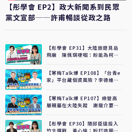
【彤學會 EP2】政大新聞系到民眾
黨文宣部──許甫暢談從政之路
【彤學會 EP31】大陸旅遊見岳
飛廟 陳佩琪哽咽：盼能為柯文
哲京華城案平反
【寒梅Talk爆 EP108】「台青e
家」平台藏個資風險？李德維
轟：民進黨自信心不夠
【寒梅Talk爆 EP107】綠營高
層親屬在大陸失蹤 謝龍介要陸
委會說清楚是政治案還是刑事案
【彤學會 EP30】隨邱臣遠投入
竹北選戰 黃心愉：盼打造圓夢