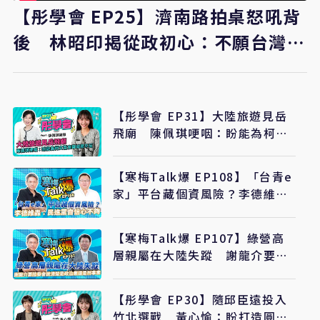
【彤學會 EP25】濟南路拍桌怒吼背
後 林昭印揭從政初心：不願台灣民
主被踐踏
【彤學會 EP31】大陸旅遊見岳
飛廟 陳佩琪哽咽：盼能為柯文
哲京華城案平反
【寒梅Talk爆 EP108】「台青e
家」平台藏個資風險？李德維
轟：民進黨自信心不夠
【寒梅Talk爆 EP107】綠營高
層親屬在大陸失蹤 謝龍介要陸
委會說清楚是政治案還是刑事案
【彤學會 EP30】隨邱臣遠投入
竹北選戰 黃心愉：盼打造圓夢