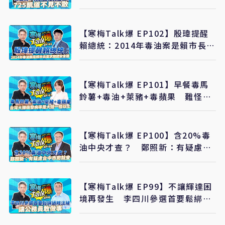
【寒梅Talk爆 EP102】殷瑋提醒
賴總統：2014年毒油案是賴市長要
求開國安會議
【寒梅Talk爆 EP101】早餐毒馬
鈴薯+毒油+萊豬+毒蘋果 難怪台
灣大腸癌發病率是大陸一倍以上
【寒梅Talk爆 EP100】含20%毒
油中央才查？ 鄭照新：有疑慮台
中市府就查 保護消費者最重要
【寒梅Talk爆 EP99】不讓輝達困
境再發生 李四川參選首要鬆綁過
時法規、讓公務員敢做事