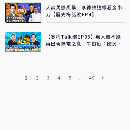
大談馬辦風暴 李德維這樣看金小
刀【歷史梅話說EP4】
【寒梅Talk爆EP98】無人機不能
再出現綠電之亂 牛煦庭：國民黨
要求列入年度預算而非特別預算
1
2
3
4
5
...
49