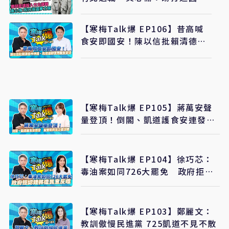
之城
【寒梅Talk爆 EP106】昔高喊
食安即國安！陳以信批賴清德今
神隱、政府還卸責甩鍋食安法
【寒梅Talk爆 EP105】蔣萬安聲
量登頂！倒閣、凱道護食安連發
藍營新共主之姿浮現
【寒梅Talk爆 EP104】徐巧芯：
毒油案如同726大罷免 政府拒認
錯將遭民意反噬
【寒梅Talk爆 EP103】鄭麗文：
教訓傲慢民進黨 725凱道不見不散