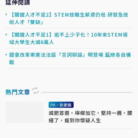
延伸閱讀
【關鍵人才不足2】STEM技職生薪資仍低 研發及技
術人才「雙缺」
【關鍵人才不足1】追不上少子化！10年來STEM領
域大學生大減6萬人
國會改革案憲法法庭「言詞辯論」明登場 藍綠各自備
戰
熱門文章
PR・新素簡
減肥首選，檸檬加它，堅持一週，腰
細了，瘦到你懷疑人生