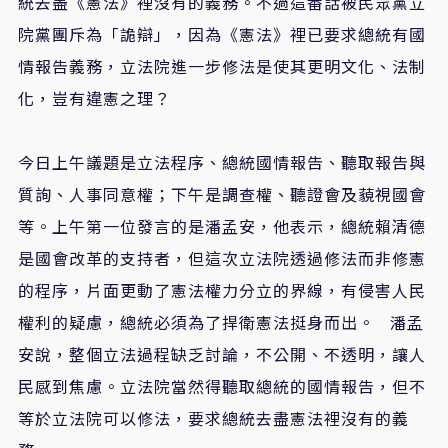
統去盡《憲法》裡沒有的義務。不過這番話被民眾黨立
院黨團斥為「詭辯」，因為《憲法》裡已要求總統有國
情報告義務，立法院進一步修法是使其更明文化、法制
化，豈有違憲之理？
今日上午議題是立法程序、總統國情報告、聽取報告與
質詢、人事同意權；下午是調查權、聽證會及藐視國會
等。上午第一位發言的是潘孟安，他表示，總統賴清德
是國會改革的支持者，但這次立法院透過修法而非修憲
的程序，片面更動了憲法權力分立的界線，有侵害人民
權利的疑慮，總統必須為了捍衛憲法挺身而出。 潘孟
安說，整個立法過程缺乏討論，不公開、不透明，讓人
民感到焦慮。立法院當然得聽取總統的國情報告，但不
等於立法院可以修法，要求總統去盡憲法裡沒有的義