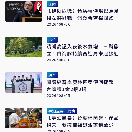
國際
【伊朗危機】傳與穆傑塔巴意見
相左將辭職 佩澤希齊揚闢謠堅
稱會繼續總統職務
2026/08/06
綜合
晴朗高溫入夜後水氣增 三颱鼎
立！白海豚持續西進周末起接近
2026/08/06
綜合
國際經濟學奧林匹亞傳回捷報
台灣獲1金2銀2銅
2026/08/05
毒油風暴、政治
【毒油風暴】台糖稱商譽、產品
損失 要提告福懋油求償至少
2.43億元
2026/08/05