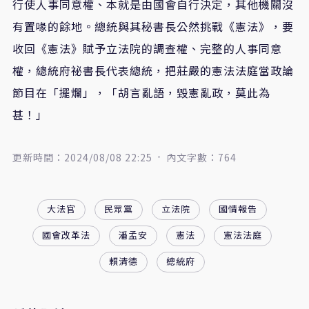
行使人事同意權、本就是由國會自行決定，其他機關沒
有置喙的餘地。總統與其秘書長公然挑戰《憲法》，要
收回《憲法》賦予立法院的調查權、完整的人事同意
權，總統府祕書長代表總統，把莊嚴的憲法法庭當政論
節目在「擺爛」，「胡言亂語，毀憲亂政，莫此為
甚！」
更新時間：2024/08/08 22:25
內文字數：764
大法官
民眾黨
立法院
國情報告
國會改革法
潘孟安
憲法
憲法法庭
賴清德
總統府