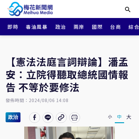
即時
毒油風暴
政治
兩岸
國際
台商
綜
【憲法法庭言詞辯論】潘孟
安：立院得聽取總統國情報
告 不等於要修法
發佈時間：2024/08/06 14:08
大
中
小
政治