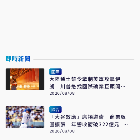
即時新聞
國際
大陸稀土禁令牽制美軍攻擊伊
朗 川普急找國際礦業巨頭開會
反制
2026/08/08
綜合
「大谷效應」席捲道奇 商業版
圖擴張 年營收衝破322億元 只
是起點
2026/08/08