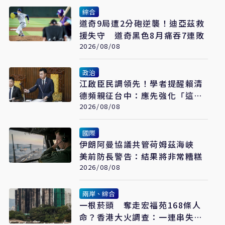
綜合
道奇9局遭2分砲逆襲！迪亞茲救
援失守 道奇黑色8月痛吞7連敗
2026/08/08
政治
江啟臣民調領先！學者提醒賴清
德頻親征台中：應先強化「這部
分」
2026/08/08
國際
伊朗阿曼協議共管荷姆茲海峽
美前防長警告：結果將非常糟糕
2026/08/08
兩岸、綜合
一根菸頭 奪走宏福苑168條人
命？香港大火調查：一連串失守