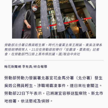
勞動部北分署公務員輕生案，時代力量黨主席王婉諭、東吳法律系
教授胡博硯等人，21日在勞動部前舉行「反霸凌、要真相」記者
會，在勞動部門口掛上黑布條抗議。圖/取自中央社
梅花新聞網 李有具/綜合報導
勞動部勞動力發展署北基宜花金馬分署（北分署）發生
吳姓公務員輕生、涉職場霸凌事件，連日來社會關注。
勞動部22日下午表示，已將謝宜容移送監察院、新北市
地檢署，依法懲戒及偵辦。