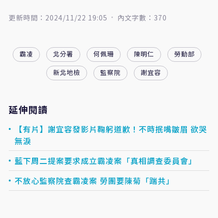
更新時間：2024/11/22 19:05
內文字數：370
霸凌
北分署
何佩珊
陳明仁
勞動部
新北地檢
監察院
謝宜容
延伸閱讀
【有片】謝宜容發影片鞠躬道歉！不時抿嘴皺眉 欲哭
無淚
藍下周二提案要求成立霸凌案「真相調查委員會」
不放心監察院查霸凌案 勞團要陳菊「踹共」