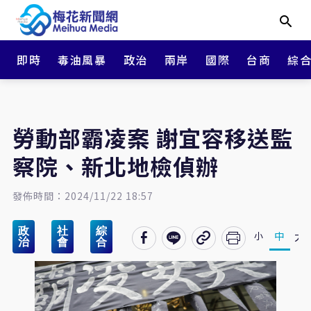
即時
毒油風暴
政治
兩岸
國際
台商
綜
勞動部霸凌案 謝宜容移送監
察院、新北地檢偵辦
發佈時間：2024/11/22 18:57
政
社
綜
大
中
小
治
會
合