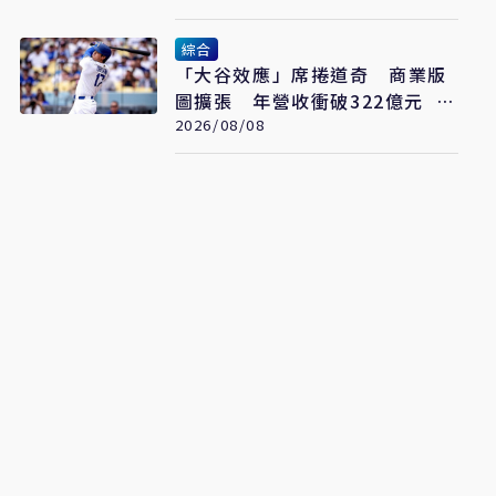
綜合
「大谷效應」席捲道奇 商業版
圖擴張 年營收衝破322億元 只
是起點
2026/08/08