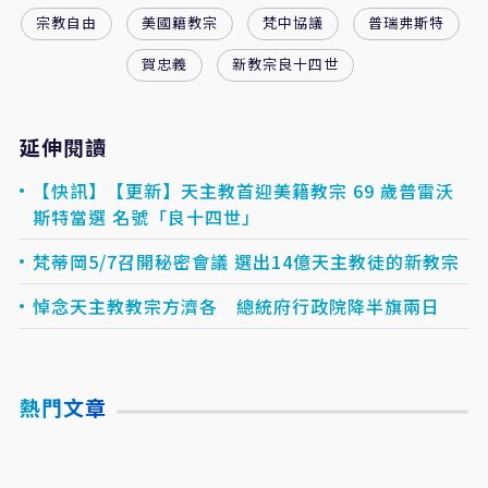
宗教自由
美國籍教宗
梵中協議
普瑞弗斯特
賀忠義
新教宗良十四世
延伸閱讀
【快訊】【更新】天主教首迎美籍教宗 69 歲普雷沃
斯特當選 名號「良十四世」
梵蒂岡5/7召開秘密會議 選出14億天主教徒的新教宗
悼念天主教教宗方濟各 總統府行政院降半旗兩日
熱門文章