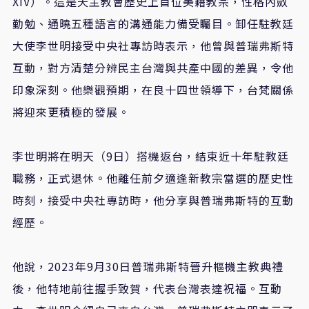
XIV）。這是天主教會歷史上首位美籍教宗，性格內斂
勤勉、通曉五種語言的溝通能力備受矚目。卸任駐教廷
大使李世明接受中央社專訪時表示，他曾與普瑞弗斯特
互動，對方清楚分辨民主台灣與共產中國的差異，令他
印象深刻。他樂觀預期，在良十四世領導下，台梵關係
將迎來更積極的發展。
李世明將在明天（9日）搭機返台，結束近十年駐教廷
職務，正式退休。他離任前夕適逢新教宗當選的歷史性
時刻，接受中央社專訪時，他分享與普瑞弗斯特的互動
經歷。
他說，2023年9月30日普瑞弗斯特晉升樞機主教典禮
後，他特地前往握手致賀，代表台灣表達祝福。互動