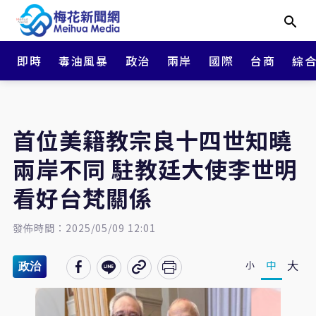
即時
毒油風暴
政治
兩岸
國際
台商
綜
首位美籍教宗良十四世知曉
兩岸不同 駐教廷大使李世明
看好台梵關係
發佈時間：2025/05/09 12:01
大
中
小
政治