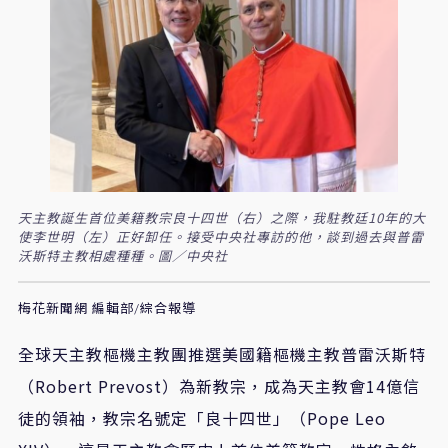
天主教誕生首位美籍教宗良十四世（右）之際，我駐教廷10年的大
使李世明（左）正好卸任。接受中央社專訪的他，談到過去與普雷
沃斯特主教相處種種。圖／中央社
梅花新聞網 編輯部/綜合報導
全球天主教樞機主教團推選美國籍樞機主教普雷沃斯特
（Robert Prevost）為新教宗，成為天主教會14億信
徒的領袖，教宗名號定「良十四世」（Pope Leo