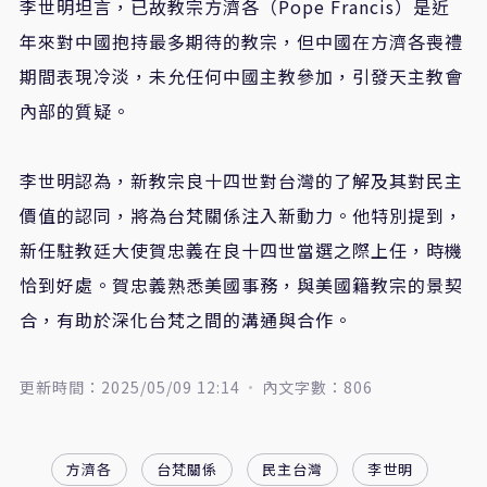
李世明坦言，已故教宗方濟各（Pope Francis）是近
年來對中國抱持最多期待的教宗，但中國在方濟各喪禮
期間表現冷淡，未允任何中國主教參加，引發天主教會
內部的質疑。
李世明認為，新教宗良十四世對台灣的了解及其對民主
價值的認同，將為台梵關係注入新動力。他特別提到，
新任駐教廷大使賀忠義在良十四世當選之際上任，時機
恰到好處。賀忠義熟悉美國事務，與美國籍教宗的景契
合，有助於深化台梵之間的溝通與合作。
更新時間：2025/05/09 12:14
內文字數：806
方濟各
台梵關係
民主台灣
李世明