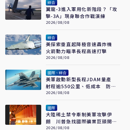
綜合
翼龍-3進入軍用化新階段？「攻
擊-3A」現身聯合作戰演練
2026/08/08
綜合
美探索垂直起降極音速轟炸機
火箭動力瞄準長程高速打擊
2026/08/08
國際、綜合
美軍啟動新型長程JDAM量產
射程逾550公里、低成本 防區
外打擊新利器
2026/08/08
國際
大陸稀土禁令牽制美軍攻擊伊
朗 川普急找國際礦業巨頭開會
反制
2026/08/08