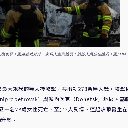
機攻擊。圖為基輔郊外一家私人企業遭襲，消防人員前往搶救。圖/The
來最大規模的無人機攻擊，共出動273架無人機，攻擊
ropetrovsk）與頓內次克（Donetsk）地區。基
區一名28歲女性死亡、至少3人受傷。這起攻擊發生
顯升級。