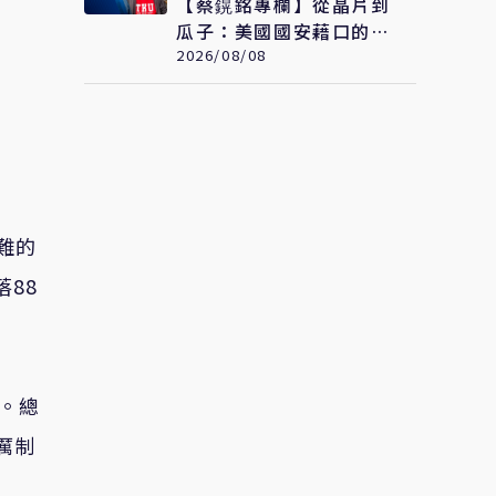
【蔡鎤銘專欄】從晶片到
瓜子：美國國安藉口的荒
誕鬧劇
2026/08/08
艱難的
88
。總
嚴厲制