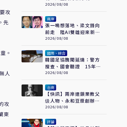
2026/08/08
主要攻
兩岸
。先
張一鳴想落地、梁文鋒向
前走 陸AI雙雄迎來新一
輪選擇
2026/08/08
兒童。
國際、綜合
韓國足協醜聞延燒：警方
搜查、國會聽證 15年前
波無人
「不當招待」疑雲重見天
2026/08/08
日
台商
【快訊】兩岸連鎖業教父
级人物、永和豆漿創辦人
軍的攻
林炳生食道癌病逝 享年
2026/08/08
蘭東
70歲
評論