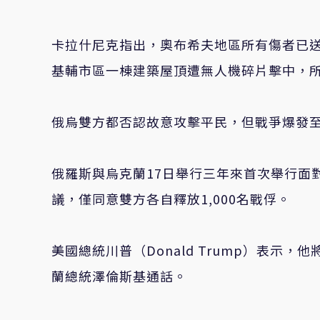
卡拉什尼克指出，奧布希夫地區所有傷者已
基輔市區一棟建築屋頂遭無人機碎片擊中，
俄烏雙方都否認故意攻擊平民，但戰爭爆發
俄羅斯與烏克蘭17日舉行三年來首次舉行面
議，僅同意雙方各自釋放1,000名戰俘。
美國總統川普（Donald Trump）表示，他將
蘭總統澤倫斯基通話。