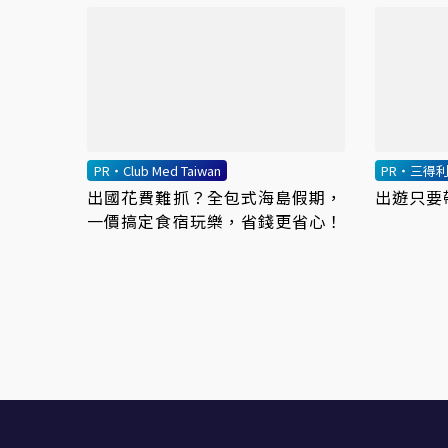
PR・Club Med Taiwan
PR・三得
出國花費難抓？全包式海島假期，
出遊只要
一價搞定食宿玩樂，省錢更省心！