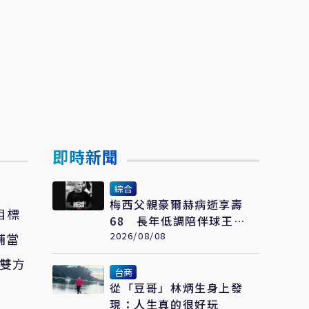
即時新聞
綜合
梅西父親豪爾赫病逝享壽
目標
68 長年低調陪伴球王走
過職業生涯
2026/08/08
輔當
在雙方
台商
從「豆哥」林炳生身上發
現：人生真的很好玩