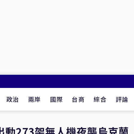
政治
兩岸
國際
台商
綜合
評論
出動273架無人機夜襲烏克蘭