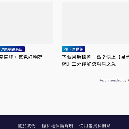
利健康網路商店
PR・易借網
帶這瓶，氣色好明亮
下個月房租差一點？快上【易
網】三分鐘解決燃眉之急
Recommended by
關於我們
隱私權保護聲明
使用者資料刪除