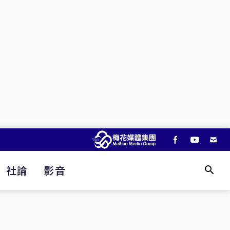
社論
影音