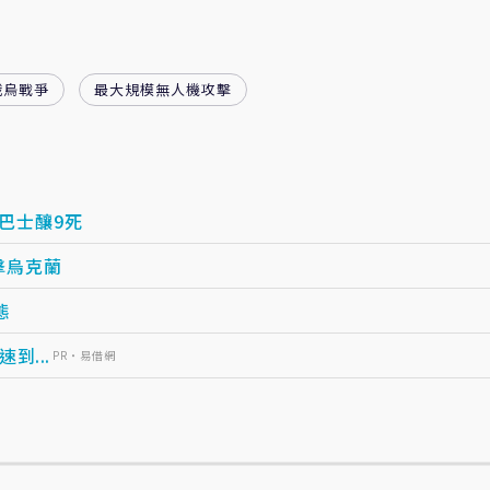
俄烏戰爭
最大規模無人機攻擊
巴士釀9死
擊烏克蘭
態
...
PR・易借網