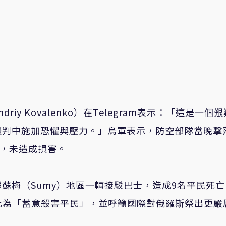
y Kovalenko）在Telegram表示：「這是一個
判中施加恐懼與壓力。」烏軍表示，防空部隊當晚擊落
效，未造成損害。
蘇梅（Sumy）地區一輛接駁巴士，造成9名平民死亡
iy）譴責此為「蓄意殺害平民」，並呼籲國際對俄羅斯祭出更