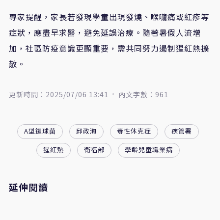
專家提醒，家長若發現學童出現發燒、喉嚨痛或紅疹等
症狀，應盡早求醫，避免延誤治療。隨著暑假人流增
加，社區防疫意識更顯重要，需共同努力遏制猩紅熱擴
散。
更新時間：2025/07/06 13:41
內文字數：961
A型鏈球菌
邱政洵
毒性休克症
疾管署
猩紅熱
衛福部
學齡兒童職業病
延伸閱讀