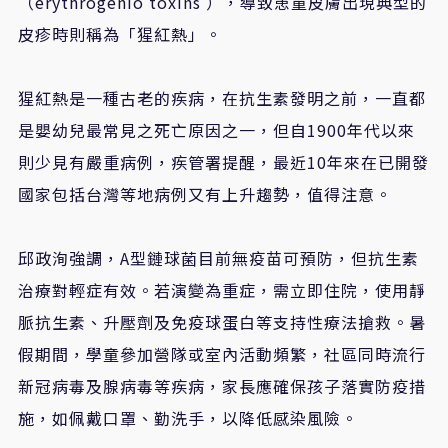
（erythrogenio toxins ），導致患童皮膚出現典型的
皮疹時則稱為「猩紅熱」。
猩紅熱是一種古老的疾病，在抗生素發明之前，一直都
是嬰幼兒最常見之死亡原因之一，但自1900年代以來
則少見有嚴重病例，疾管署提醒，最近10年來在已開發
國家包括台灣等地病例又有上升趨勢，值得注意。
邱政洵強調，A型鏈球菌目前無疫苗可預防，但抗生素
治療對輕症有效。若演變為重症，需立即住院，使用靜
脈抗生素、升壓劑及免疫球蛋白等支持性療法搶救。暑
假期間，學童參加營隊或室內活動頻繁，社區同時流行
新冠病毒及腺病毒等疾病，家長應確保孩子落實防疫措
施，如佩戴口罩、勤洗手，以降低感染風險。