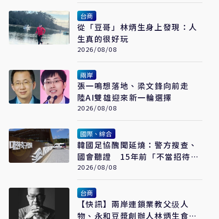
台商
從「豆哥」林炳生身上發現：人
生真的很好玩
2026/08/08
兩岸
張一鳴想落地、梁文鋒向前走
陸AI雙雄迎來新一輪選擇
2026/08/08
國際、綜合
韓國足協醜聞延燒：警方搜查、
國會聽證 15年前「不當招待」
疑雲重見天日
2026/08/08
台商
【快訊】兩岸連鎖業教父级人
物、永和豆漿創辦人林炳生食道