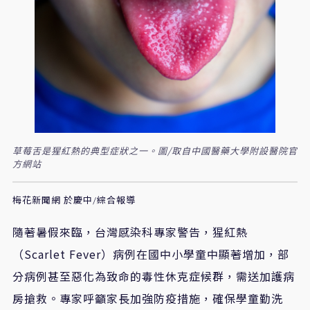
草莓舌是猩紅熱的典型症狀之一。圖/取自中國醫藥大學附設醫院官
方網站
梅花新聞網 於慶中/綜合報導
隨著暑假來臨，台灣感染科專家警告，猩紅熱
（Scarlet Fever）病例在國中小學童中顯著增加，部
分病例甚至惡化為致命的毒性休克症候群，需送加護病
房搶救。專家呼籲家長加強防疫措施，確保學童勤洗