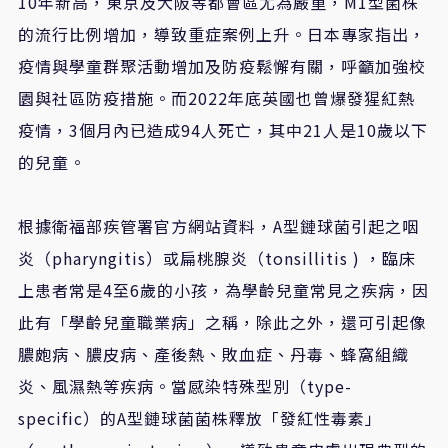
10年新高，東京及大阪等都會區尤為嚴重，M1型菌株
的流行比例增加，導致重症案例上升。日本專家指出，
疫情與學童群聚活動增加及防疫鬆懈有關，呼籲加強校
園與社區防疫措施。而2022年底英國也曾爆發猩紅熱
疫情，3個月內已造成94人死亡，其中21人是10歲以下
的兒童。
根據衛福部疾管署官方網站資料，A型鏈球菌引起之咽
炎（pharyngitis）或扁桃腺炎（tonsillitis ) ，臨床
上患者常是4至6歲的小孩，為學齡兒童常見之疾病，因
此有「學齡兒童職業病」之稱，除此之外，還可引起像
膿皰病、膿皮病、產後熱、敗血症、丹毒、蜂窩組織
炎、風濕熱等疾病。當感染特殊型別（type-
specific）的A型鏈球菌菌株釋放「發紅性毒素」