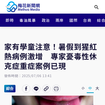
即時
毒油風暴
政治
兩岸
國際
台商
綜
家有學童注意！暑假到猩紅
熱病例激增 專家憂毒性休
克症重症案例已現
發佈時間：2025/07/06 13:41
大
中
小
綜合