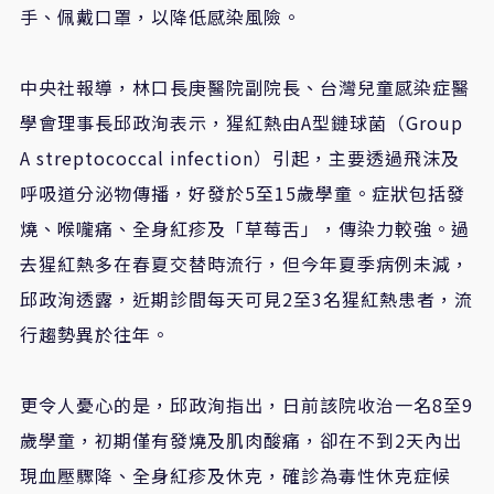
手、佩戴口罩，以降低感染風險。
中央社報導，林口長庚醫院副院長、台灣兒童感染症醫
學會理事長邱政洵表示，猩紅熱由A型鏈球菌（Group
A streptococcal infection）引起，主要透過飛沫及
呼吸道分泌物傳播，好發於5至15歲學童。症狀包括發
燒、喉嚨痛、全身紅疹及「草莓舌」，傳染力較強。過
去猩紅熱多在春夏交替時流行，但今年夏季病例未減，
邱政洵透露，近期診間每天可見2至3名猩紅熱患者，流
行趨勢異於往年。
更令人憂心的是，邱政洵指出，日前該院收治一名8至9
歲學童，初期僅有發燒及肌肉酸痛，卻在不到2天內出
現血壓驟降、全身紅疹及休克，確診為毒性休克症候