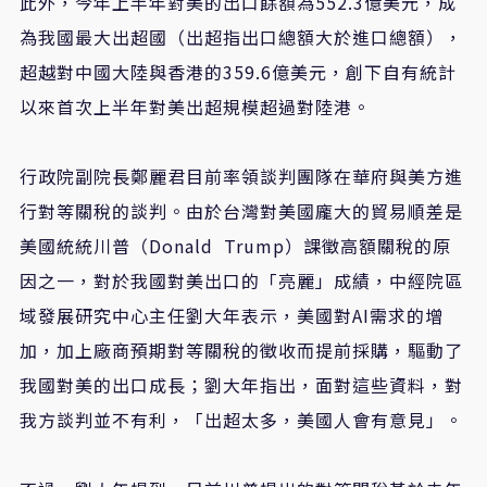
此外，今年上半年對美的出口餘額為552.3億美元，成
為我國最大出超國（出超指出口總額大於進口總額），
超越對中國大陸與香港的359.6億美元，創下自有統計
以來首次上半年對美出超規模超過對陸港。
行政院副院長鄭麗君目前率領談判團隊在華府與美方進
行對等關稅的談判。由於台灣對美國龐大的貿易順差是
美國統統川普（Donald Trump）課徵高額關稅的原
因之一，對於我國對美出口的「亮麗」成績，中經院區
域發展研究中心主任劉大年表示，美國對AI需求的增
加，加上廠商預期對等關稅的徵收而提前採購，驅動了
我國對美的出口成長；劉大年指出，面對這些資料，對
我方談判並不有利，「出超太多，美國人會有意見」。