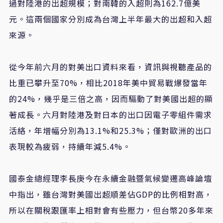
過對陸港的出超規模；對南韓的入超則為162.7億美
元。這兩個國家分別成為台灣上半年最大的出超和入超
來源。
從今年前六月的對美出口資料來看，資訊與視聽產品的
比重已攀升至70%，相比2018年美中貿易戰爆發當年
的24%，幾乎是三倍之高，因而驅動了對美國出超的顯
著成長。六月對陸港及對日本的出口因電子零組件需求
活絡，年增幅分別為13.1%和25.3%；僅對歐洲的出口
表現較為疲弱，持續年減5.4%。
國泰金總經理李長庚今在永續金融暨氣候變遷高峰論壇
中指出，雖台灣對美國出超順差佔GDP的比例相對高，
所以在關稅跟匯率上相對會有些壓力，但台幣20多年來