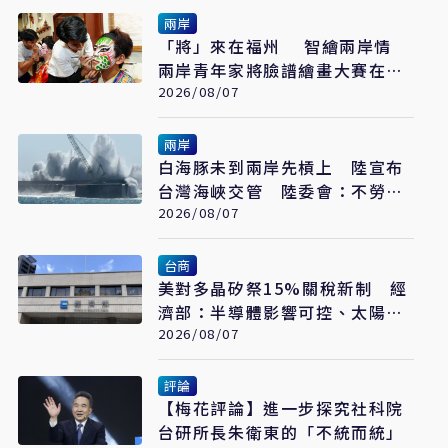
兩岸
「將」來在福州 智繪兩岸情
兩岸青年家將臉譜繪畫大賽在福
州開幕
2026/08/07
兩岸
白海豚未到兩岸先槓上 陸宣布
台灣海峽交管 陸委會：不勞費
心
2026/08/07
台商
美對多晶矽祭15%關稅新制 經
濟部：半導體影響可控、太陽能
產業衝擊有限
2026/08/07
評論
【梅花評論】進一步探究社科院
台研所長朱衛東的「不統而統」