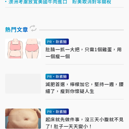
澳洲考慮放寬美國牛肉進口 盼美取消對等關稅
熱門文章
PR・新素簡
肚腩一抓一大把，只需1個雞蛋，用
一個瘦一個
PR・新素簡
減肥首選，檸檬加它，堅持一週，腰
細了，瘦到你懷疑人生
PR・新素簡
起床就先做件事，沒三天小腹就不見
了! 肚子一天天變小！