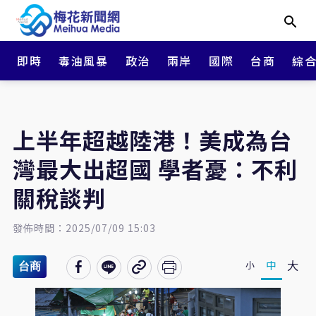
即時
毒油風暴
政治
兩岸
國際
台商
綜
上半年超越陸港！美成為台
灣最大出超國 學者憂：不利
關稅談判
發佈時間：2025/07/09 15:03
大
中
小
台商