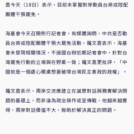
嘉今天（18日）表示，目前未掌握對岸動員台商或陸配
團體干預罷免。
海基會今天召開例行記者會，有媒體詢問，中共是否動
員台商或陸配團體干預大罷免活動，羅文嘉表示，海基
會未發現相關情況，不過國台辦近期記者會中，針對台
灣罷免行動的立場與在野黨一致；羅文嘉更批評，「中
國就是一個處心積慮想要破壞台灣民主憲政的政權」。
羅文嘉表示，兩岸交流應建立在誠懇對話與務實解決問
題的基礎上，而非淪為政治操作或宣傳戰，他越來越覺
得，兩岸對話價值不大，無助於解決真正的問題。