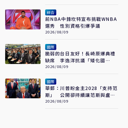
綜合
前NBA中鋒坎特宣布挑戰WNBA
選秀 性別資格引爆爭議
2026/08/09
國際
脆弱的台日友好！長崎原爆典禮
缺席 李逸洋抗議「矮化國
格」：日媒揭長崎特殊安排
2026/08/09
國際
華郵：川普盼金主2028「支持范
斯」 公開卻持續讓范斯與盧比
奧較勁接班
2026/08/09