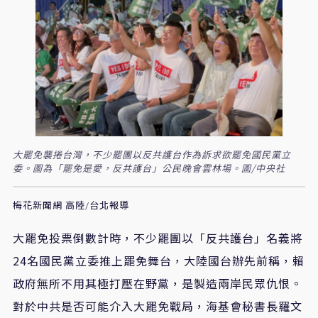
大罷免襲捲台灣，不少罷團以反共護台作為訴求欲罷免國民黨立
委。圖為「罷免是愛，反共護台」公民晚會雲林場。圖/中央社
梅花新聞網 高陸/台北報導
大罷免投票倒數計時，不少罷團以「反共護台」名義將
24名國民黨立委推上罷免舞台，大陸國台辦先前稱，賴
政府無所不用其極打壓在野黨，是製造兩岸民眾仇恨。
對於中共是否可能介入大罷免戰局，海基會秘書長羅文