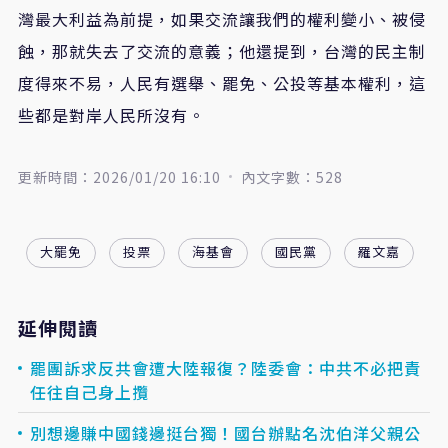
灣最大利益為前提，如果交流讓我們的權利變小、被侵
蝕，那就失去了交流的意義；他還提到，台灣的民主制
度得來不易，人民有選舉、罷免、公投等基本權利，這
些都是對岸人民所沒有。
更新時間：2026/01/20 16:10
內文字數：528
大罷免
投票
海基會
國民黨
羅文嘉
延伸閱讀
罷團訴求反共會遭大陸報復？陸委會：中共不必把責
任往自己身上攬
別想邊賺中國錢邊挺台獨！國台辦點名沈伯洋父親公