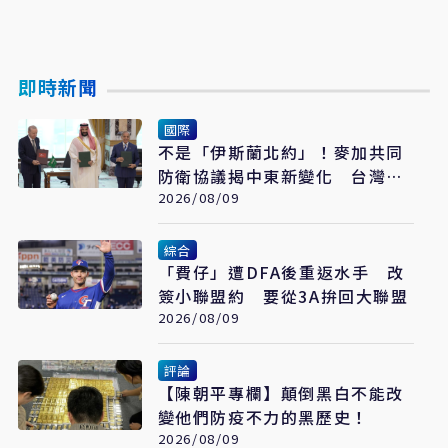
即時新聞
國際
不是「伊斯蘭北約」！麥加共同
防衛協議揭中東新變化 台灣該
看懂「多層次安全」
2026/08/09
綜合
「費仔」遭DFA後重返水手 改
簽小聯盟約 要從3A拚回大聯盟
2026/08/09
評論
【陳朝平專欄】顛倒黑白不能改
變他們防疫不力的黑歷史！
2026/08/09