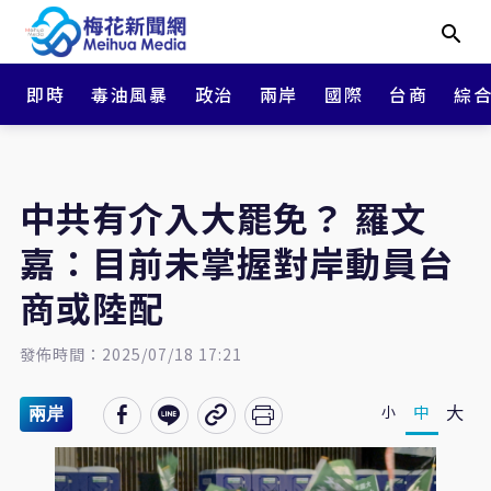
即時
毒油風暴
政治
兩岸
國際
台商
綜
中共有介入大罷免？ 羅文
嘉：目前未掌握對岸動員台
商或陸配
發佈時間：2025/07/18 17:21
大
中
小
兩岸