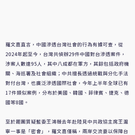
羅文嘉直言，中國滲透台灣社會的行為有據可查，從
2024年起至今，台灣共偵辦29件中國對台滲透案件，
涉案人數達95人，其中八成都在軍方，其餘包括政府機
關、海巡署及社會組織；中共擅長透過統戰與分化手法
對付台灣，也廣泛滲透國際社會，今年上半年全球已有
17件類似案例，分布於美國、韓國、菲律賓、捷克、德
國等8國。
至於罷團質疑藍委王鴻薇去年赴陸見中共政協主席王滬
寧一事是「密會」，羅文嘉僅稱，兩岸交流要以保障台