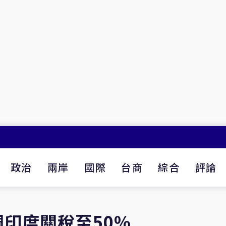
政治
兩岸
國際
台商
綜合
評論
印度關稅至50%