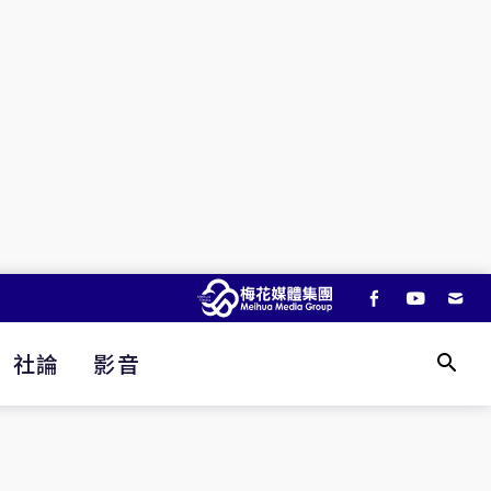
社論
影音