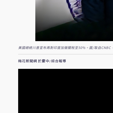
美國總統川普宣布再對印度加徵關稅至50%。圖/取自CNBC《
梅花新聞網 於慶中/綜合報導