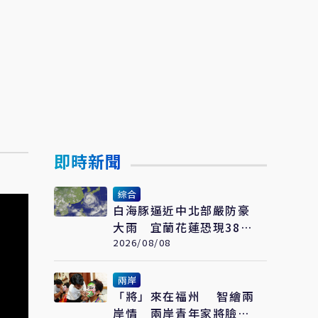
即時新聞
綜合
白海豚逼近中北部嚴防豪
大雨 宜蘭花蓮恐現38度
極端高溫
2026/08/08
兩岸
「將」來在福州 智繪兩
岸情 兩岸青年家將臉譜