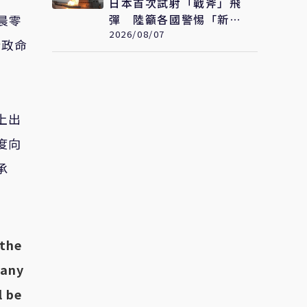
日本首次試射「戰斧」飛
彈 陸籲各國警惕「新型
凌晨零
軍國主義」發展
2026/08/07
行政命
上出
度向
承
 the
many
l be