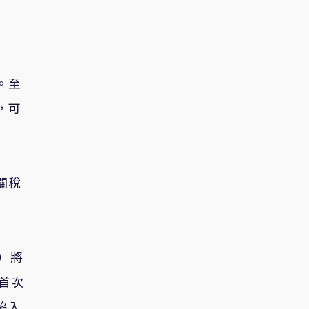
。至
，可
關稅
i）將
首次
陷入