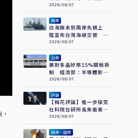
繪畫大賽在福州開幕
2026/08/07
兩岸
白海豚未到兩岸先槓上
陸宣布台灣海峽交管 陸
委會：不勞費心
2026/08/07
台商
美對多晶矽祭15%關稅新
制 經濟部：半導體影響
可控、太陽能產業衝擊有
2026/08/07
限
評論
【梅花評論】進一步探究
社科院台研所長朱衛東的
稅，
「不統而統」
2026/08/07
兩岸、國際