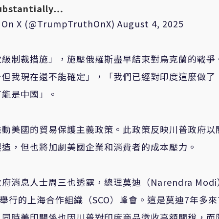
ubstantially…
s On X (@TrumpTruthOnX)
August 4, 2025
次級制裁措施」，施壓俄羅斯盡早結束對烏克蘭的戰爭
…但我現在還不能確定」，「我們已經對印度這麼做了
可能是中國」。
推動美國的貿易保護主義政策。此政策反映川普政府以
製造，但也將加劇美國企業和消費者的成本壓力。
息人士周三也透露，總理莫迪（Narendra Mod
舉行的上海合作組織（SCO）峰會。這是莫迪7年多來
，同時美印關係也因川普對印度商品徵收高額關稅，而